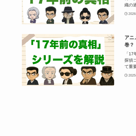
織の過
202
アニ
巻？
「1
探偵
て重要
202