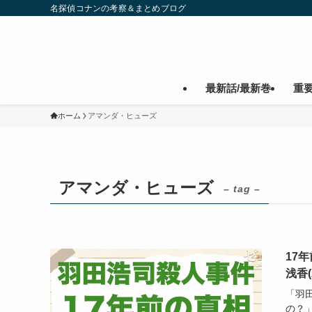
名探偵コナンの考察＆まとめブログ
最新話/最新巻
重
ホーム
アマンダ・ヒューズ
アマンダ・ヒューズ
– tag –
17
浅香
「羽
の？」