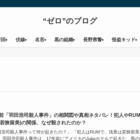
“ゼロ”のブログ
要回
伏線
名言
黒の組織
長野県警
怪盗キッド
年前「羽田浩司殺人事件」の相関図や真相ネタバレ！犯人やRU
(若狭留美)の関係、なぜ殺されたのか？
田浩司殺人事件って何が起きたの？」 「犯人はRUMで、浅香は若狭留美
 羽田浩司殺人事件は、17年前にアメリカのJukeホテルで起きた、黒の