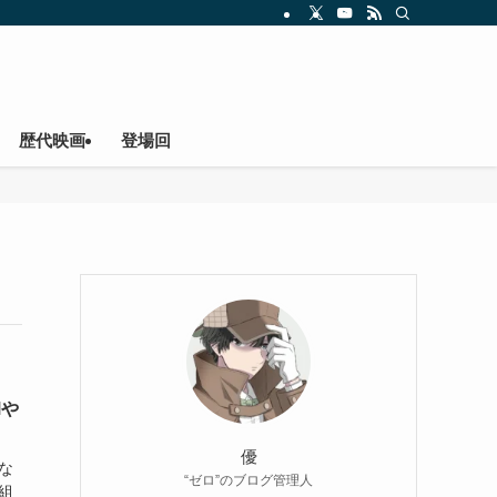
歴代映画
登場回
Mや
優
な
“ゼロ”のブログ管理人
組