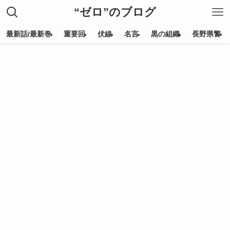
“ゼロ”のブログ
最新話/最新巻
重要回
伏線
名言
黒の組織
長野県警