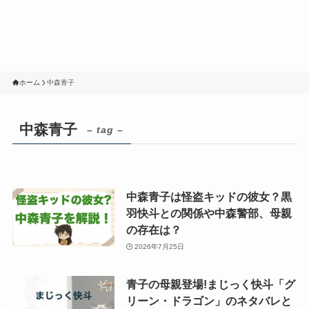
ホーム
中森青子
中森青子
– tag –
中森青子は怪盗キッドの彼女？黒
羽快斗との関係や中森警部、母親
の存在は？
2026年7月25日
青子の母親登場!まじっく快斗「グ
リーン・ドラゴン」のネタバレと