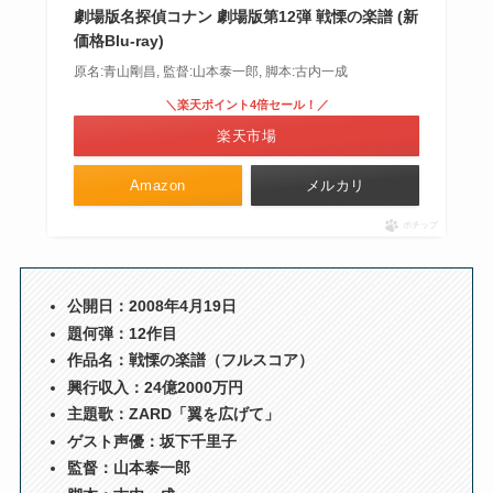
劇場版名探偵コナン 劇場版第12弾 戦慄の楽譜 (新
価格Blu-ray)
原名:青山剛昌, 監督:山本泰一郎, 脚本:古内一成
＼楽天ポイント4倍セール！／
楽天市場
Amazon
メルカリ
ポチップ
公開日：2008年4月19日
題何弾：12作目
作品名：戦慄の楽譜（フルスコア）
興行収入：24億2000万円
主題歌：ZARD「翼を広げて」
ゲスト声優：坂下千里子
監督：山本泰一郎