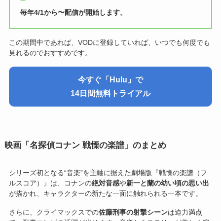
毎年4/1から〜配信が開始します。
この期間中であれば、VODに登録していれば、いつでも何度でも
見れるのでおすすめです。
今すぐ「Hulu」で
14日間無料トライアル
映画「名探偵コナン
戦慄の楽譜」のまとめ
シリーズ初となる“音楽”を主軸に据えた劇場版『戦慄の楽譜（フ
ルスコア）』は、コナンの
絶対音感
や
新一と蘭の幼い頃の思い出
が描かれ、キャラクターの新たな一面に触れられる一本です。
さらに、クライマックスでの
佐藤刑事の射撃シーン
は迫力満点