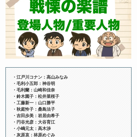
・江戸川コナン：高山みなみ
・毛利小五郎：神谷明
・毛利蘭：山崎和佳奈
・鈴木園子：松井菜桜子
・工藤新一：山口勝平
・秋庭怜子：桑島法子
・吉田歩美：岩居由希子
・円谷光彦：大谷育江
・小嶋元太：高木渉
・灰原哀：林原めぐみ