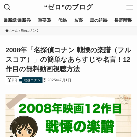
“ゼロ”のブログ
最新話/最新巻
重要回
伏線
名言
黒の組織
長野県警
ホーム
映画コナン
2008年「名探偵コナン 戦慄の楽譜（フル
スコア）」の簡単なあらすじや名言！12
作目の無料動画視聴方法
PR
2025年7月1日
映画コナン