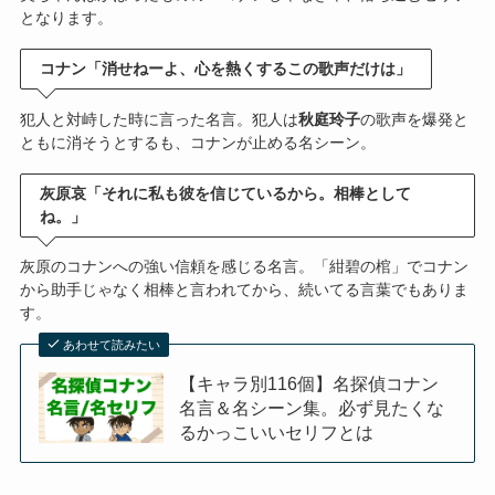
となります。
コナン「消せねーよ、心を熱くするこの歌声だけは」
犯人と対峙した時に言った名言。犯人は
秋庭玲子
の歌声を爆発と
ともに消そうとするも、コナンが止める名シーン。
灰原哀「それに私も彼を信じているから。相棒として
ね。」
灰原のコナンへの強い信頼を感じる名言。「紺碧の棺」でコナン
から助手じゃなく相棒と言われてから、続いてる言葉でもありま
す。
あわせて読みたい
【キャラ別116個】名探偵コナン
名言＆名シーン集。必ず見たくな
るかっこいいセリフとは