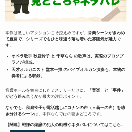
本作は激しいアクションこそ控えめですが、
音楽シーンがきわめ
て豊富で、シリーズでもひと味違う落ち着いた雰囲気が魅力
で
す。
オペラ歌手 秋庭怜子 と 千草らら の歌声は、実際のプロソプ
ラノが担当。
天才オルガニスト 堂本一揮 のパイプオルガン演奏も、本物の
奏者による収録。
音響ホールを舞台にしたミステリーだけに、
「音楽」と「事件」
がどう絡み合うか
が最大の注目ポイント。
なかでも、秋庭怜子が電話越しにコナンの声（＝新一の声）を聴
き分けるシーン
は、本作ならではの聴きどころです。
【関連】戦慄の楽譜の犯人の動機やネタバレについてはこちら↓