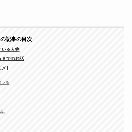
この記事の目次
ている人物
うまでのお話
ニメ】
バレる
場
る話