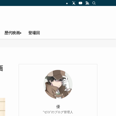
歴代映画
登場回
画
優
“ゼロ”のブログ管理人