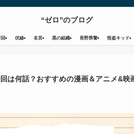
“ゼロ”のブログ
要回
伏線
名言
黒の組織
長野県警
怪盗キッド
場回は何話？おすすめの漫画＆アニメ&映