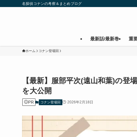
名探偵コナンの考察＆まとめブログ
最新話/最新巻
重
ホーム
コナン登場回
【最新】服部平次(遠山和葉)の登
を大公開
PR
2026年2月18日
コナン登場回