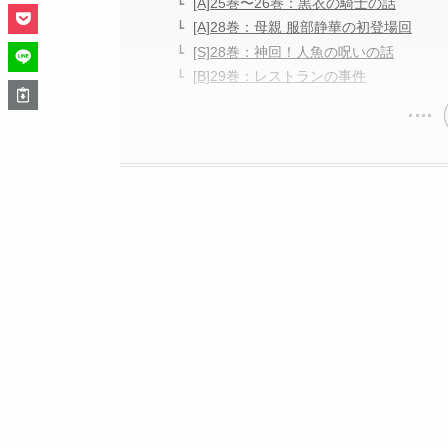
[A]25巻〜26巻：黒衣の騎士の話
[A]28巻：母親 服部静華の初登場回
[S]28巻：神回！人魚の呪いの話
[B]29巻：レストランの事件