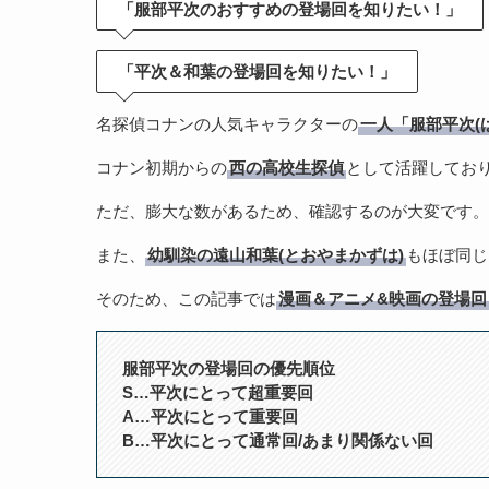
「服部平次のおすすめの登場回を知りたい！」
「平次＆和葉の登場回を知りたい！」
名探偵コナンの人気キャラクターの
一人「服部平次(
コナン初期からの
西の高校生探偵
として活躍してお
ただ、膨大な数があるため、確認するのが大変です。
また、
幼馴染の遠山和葉(とおやまかずは)
もほぼ同じ
そのため、この記事では
漫画＆アニメ&映画の登場回
服部平次の登場回の優先順位
S…平次にとって超重要回
A…平次にとって重要回
B…平次にとって通常回/あまり関係ない回