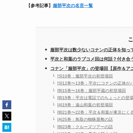
【参考記事】
服部平次の名言一覧
服部平次は数少ないコナンの正体を知っ
平次と和葉のラブコメ回は何話？付き合
コナン「服部平次」の登場回【原作＆ア
[S]10巻：服部平次の初登場回
[S]12巻〜13巻：平次にコナンの正体が
[B]15巻〜16巻：服部平蔵の初登場回
[B]19巻：平次は電話でのちょっとの登
[A]19巻：遠山和葉の初登場回
[B]21巻〜22巻：平次＆和葉が東京にく
[A]25巻：鳥取の蜘蛛屋敷の話
[B]23巻：クルーズツアーの話