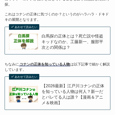
探。
これはコナンの正体に気づくのか？というのがハラハラ・ドキド
キの展開となります。
あわせて読みたい
白馬探の正体とは？死亡説や怪盗
キッドなのか、工藤新一、服部平
次との関係は？
ちなみに
コナンの正体を知っている人物
は以下記事で細かく解説
しています。
あわせて読みたい
【2026最新】江戸川コナンの正体
を知っている人物は何人？新一だ
とバレてる人は誰？【漫画＆アニ
メ＆映画】