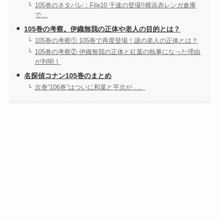
105巻のネタバレ：File10 千速の登場!!横浜赤レンガ倉庫
で…
105巻の考察。伊織無我の正体や老人の目的とは？
105巻の考察① 105巻で再度登場！謎の老人の正体とは？
105巻の考察② 伊織無我の正体と紅葉の執事になった理由
が判明！
名探偵コナン105巻のまとめ
次巻“106巻”はついに和葉と平次が…。