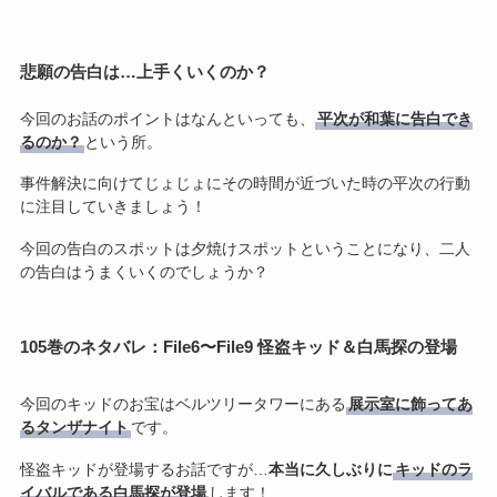
悲願の告白は…上手くいくのか？
今回のお話のポイントはなんといっても、
平次が和葉に告白でき
るのか？
という所。
事件解決に向けてじょじょにその時間が近づいた時の平次の行動
に注目していきましょう！
今回の告白のスポットは夕焼けスポットということになり、二人
の告白はうまくいくのでしょうか？
105巻のネタバレ：File6〜File9 怪盗キッド＆白馬探の登場
今回のキッドのお宝はベルツリータワーにある
展示室に飾ってあ
るタンザナイト
です。
怪盗キッドが登場するお話ですが…
本当に久しぶりに
キッドのラ
イバルである白馬探が登場
します！