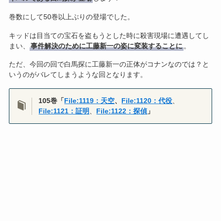
巻数にして50巻以上ぶりの登場でした。
キッドは目当ての宝石を盗もうとした時に殺害現場に遭遇してし
まい、
事件解決のために工藤新一の姿に変装することに
。
ただ、今回の回で白馬探に工藤新一の正体がコナンなのでは？と
いうのがバレてしまうような回となります。
105巻「
File:1119：天空
、
File:1120：代役
、
File:1121：証明
、
File:1122：探偵
」