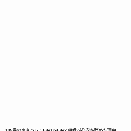
105巻のネタバレ：File1〜File2 伊織が公安を辞めた理由