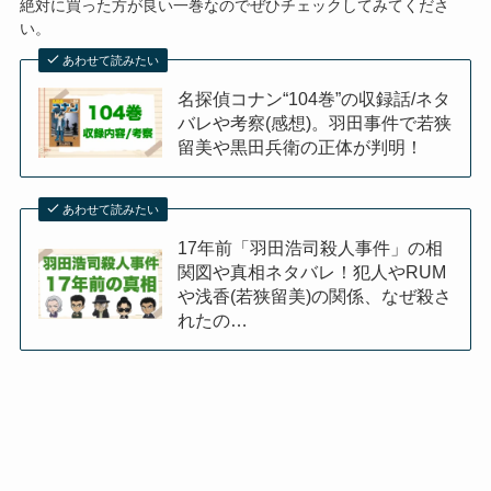
絶対に買った方が良い一巻なのでぜひチェックしてみてくださ
い。
あわせて読みたい
名探偵コナン“104巻”の収録話/ネタ
バレや考察(感想)。羽田事件で若狭
留美や黒田兵衛の正体が判明！
あわせて読みたい
17年前「羽田浩司殺人事件」の相
関図や真相ネタバレ！犯人やRUM
や浅香(若狭留美)の関係、なぜ殺さ
れたの…