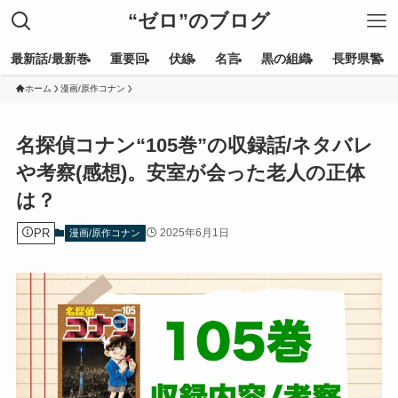
“ゼロ”のブログ
最新話/最新巻
重要回
伏線
名言
黒の組織
長野県警
ホーム
漫画/原作コナン
名探偵コナン“105巻”の収録話/ネタバレ
や考察(感想)。安室が会った老人の正体
は？
PR
2025年6月1日
漫画/原作コナン