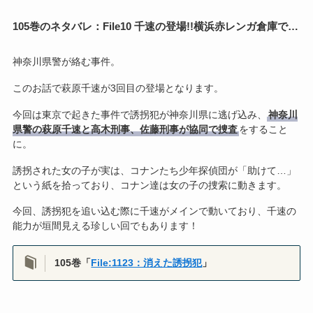
105巻のネタバレ：File10 千速の登場!!横浜赤レンガ倉庫で…
神奈川県警が絡む事件。
このお話で萩原千速が3回目の登場となります。
今回は東京で起きた事件で誘拐犯が神奈川県に逃げ込み、
神奈川
県警の萩原千速と高木刑事、佐藤刑事が協同で捜査
をすること
に。
誘拐された女の子が実は、コナンたち少年探偵団が「助けて…」
という紙を拾っており、コナン達は女の子の捜索に動きます。
今回、誘拐犯を追い込む際に千速がメインで動いており、千速の
能力が垣間見える珍しい回でもあります！
105巻「
File:1123：消えた誘拐犯
」