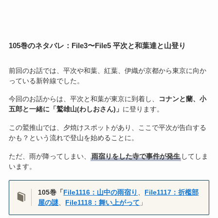
105巻のネタバレ：File3〜File5 平次と和葉達と山登り
前回のお話では、平次や和葉、紅葉、伊織が京都から東京に向か
っている新幹線でした。
今回のお話からは、平次と和葉が東京に到着し、
コナンと蘭、小
五郎と一緒に「鷲雄山(わしおさん)」
に登ります。
この鷲推山では、夕焼けスポットがあり、ここで平次が告白する
かも？という流れで登山を始めることに。
ただ、雨が降ってしまい、
雨宿りをした寺で事件が発生
してしま
います。
105巻「
File1116：山中の雨宿り
、
File1117：折檻部
屋の謎
、
File1118：舞い上がって
」