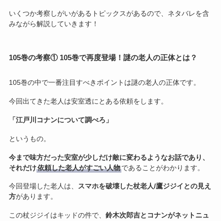
いくつか考察しがいがあるトピックスがあるので、ネタバレを含
みながら解説していきます！
105巻の考察① 105巻で再度登場！謎の老人の正体とは？
105巻の中で一番注目すべきポイントは謎の老人の正体です。
今回出てきた老人は安室透にとある依頼をします。
「江戸川コナンについて調べろ」
というもの。
今まで味方だった安室が少しだけ敵に変わるようなお話であり、
それだけ
依頼した老人がすごい人物
であることがわかります。
今回登場した老人は、
スマホを破壊した杖老人/鷹ジジイとの見え
方
があります。
この杖ジジイはキッドの件で、
鈴木次郎吉とコナンがネットニュ