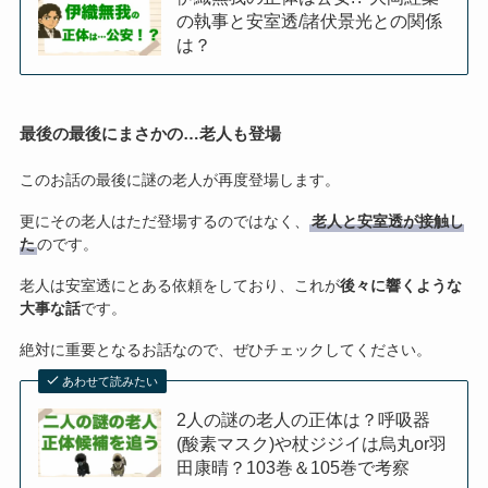
の執事と安室透/諸伏景光との関係
は？
最後の最後にまさかの…老人も登場
このお話の最後に謎の老人が再度登場します。
更にその老人はただ登場するのではなく、
老人と安室透が接触し
た
のです。
老人は安室透にとある依頼をしており、これが
後々に響くような
大事な話
です。
絶対に重要となるお話なので、ぜひチェックしてください。
あわせて読みたい
2人の謎の老人の正体は？呼吸器
(酸素マスク)や杖ジジイは烏丸or羽
田康晴？103巻＆105巻で考察