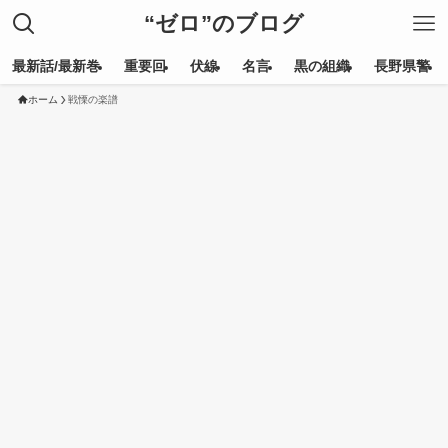
“ゼロ”のブログ
最新話/最新巻
重要回
伏線
名言
黒の組織
長野県警
ホーム
戦慄の楽譜