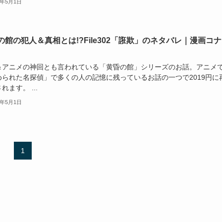
6年5月1日
の館の犯人＆真相とは!?File302「誑欺」のネタバレ｜漫画コ
＆アニメの神回とも言われている「黄昏の館」シリーズのお話。アニメ
められた名探偵」で多くの人の記憶に残っているお話の一つで2019円に
れます。 ...
6年5月1日
1