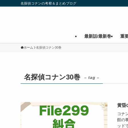
名探偵コナンの考察＆まとめブログ
最新話/最新巻
重
ホーム
名探偵コナン30巻
名探偵コナン30巻
– tag –
黄昏
コナ
館の
ッドで