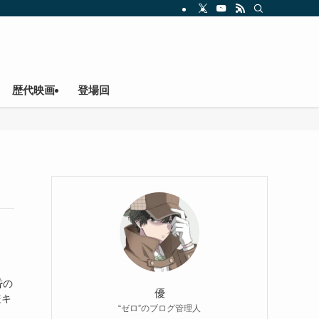
歴代映画
登場回
昏の
優
盗キ
“ゼロ”のブログ管理人