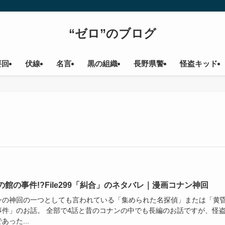
“ゼロ”のブログ
要回
伏線
名言
黒の組織
長野県警
怪盗キッド
の館の事件!?File299「糾合」のネタバレ｜漫画コナン神回
ンの神回の一つとしても言われている「集められた名探偵」または「黄
事件」のお話。 全部で4話と昔のコナンの中でも長編のお話ですが、怪
あった...