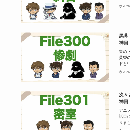
202
黒幕
神回
集めら
黄昏
ドとい
202
次々
神回
アニ
話目
りまし