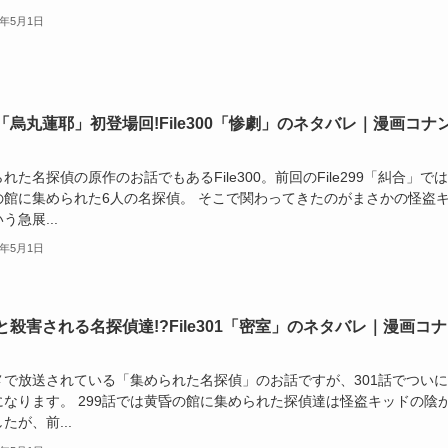
6年5月1日
「烏丸蓮耶」初登場回!File300「惨劇」のネタバレ｜漫画コナ
れた名探偵の原作のお話でもあるFile300。前回のFile299「糾合」で
の館に集められた6人の名探偵。 そこで関わってきたのがまさかの怪盗
う急展...
6年5月1日
と殺害される名探偵達!?File301「密室」のネタバレ｜漫画コ
メで放送されている「集められた名探偵」のお話ですが、301話でついに
になります。 299話では黄昏の館に集められた探偵達は怪盗キッドの陰
たが、前...