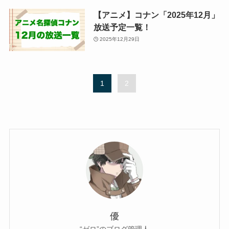
【アニメ】コナン「2025年12月」
放送予定一覧！
2025年12月29日
1
2
優
“ゼロ”のブログ管理人