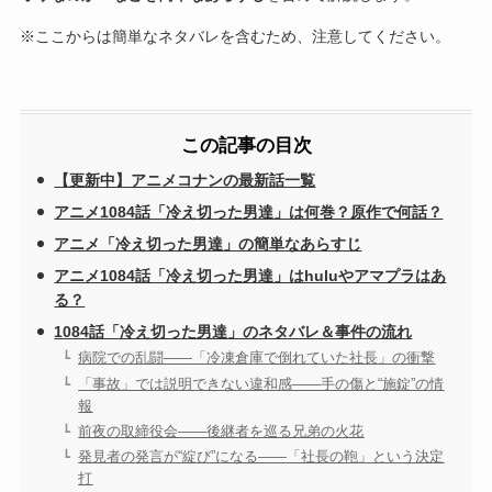
※ここからは簡単なネタバレを含むため、注意してください。
この記事の目次
【更新中】アニメコナンの最新話一覧
アニメ1084話「冷え切った男達」は何巻？原作で何話？
アニメ「冷え切った男達」の簡単なあらすじ
アニメ1084話「冷え切った男達」はhuluやアマプラはあ
る？
1084話「冷え切った男達」のネタバレ＆事件の流れ
病院での乱闘――「冷凍倉庫で倒れていた社長」の衝撃
「事故」では説明できない違和感――手の傷と“施錠”の情
報
前夜の取締役会――後継者を巡る兄弟の火花
発見者の発言が“綻び”になる――「社長の鞄」という決定
打