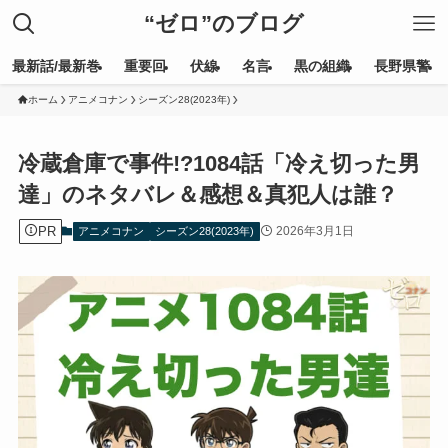
“ゼロ”のブログ
最新話/最新巻
重要回
伏線
名言
黒の組織
長野県警
ホーム
アニメコナン
シーズン28(2023年)
冷蔵倉庫で事件!?1084話「冷え切った男
達」のネタバレ＆感想＆真犯人は誰？
PR
2026年3月1日
アニメコナン
シーズン28(2023年)