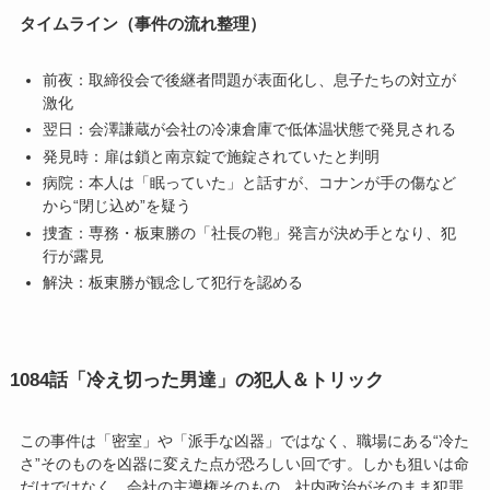
タイムライン（事件の流れ整理）
前夜：取締役会で後継者問題が表面化し、息子たちの対立が
激化
翌日：会澤謙蔵が会社の冷凍倉庫で低体温状態で発見される
発見時：扉は鎖と南京錠で施錠されていたと判明
病院：本人は「眠っていた」と話すが、コナンが手の傷など
から“閉じ込め”を疑う
捜査：専務・板東勝の「社長の鞄」発言が決め手となり、犯
行が露見
解決：板東勝が観念して犯行を認める
1084話「冷え切った男達」の犯人＆トリック
この事件は「密室」や「派手な凶器」ではなく、職場にある“冷た
さ”そのものを凶器に変えた点が恐ろしい回です。しかも狙いは命
だけではなく、会社の主導権そのもの。社内政治がそのまま犯罪