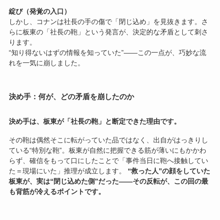
綻び（発覚の入口）
しかし、コナンは社長の手の傷で「閉じ込め」を見抜きます。さ
らに板東の「社長の鞄」という発言が、決定的な矛盾として刺さ
ります。
“知り得ないはずの情報を知っていた”――この一点が、巧妙な流
れを一気に崩しました。
決め手：何が、どの矛盾を崩したのか
決め手は、板東が「社長の鞄」と断定できた理由です。
その鞄は偶然そこに転がっていた品ではなく、出自がはっきりし
ている“特別な鞄”。板東が自然に把握できる筋が薄いにもかかわ
らず、確信をもって口にしたことで「事件当日に鞄へ接触してい
た＝現場にいた」推理が成立します。
“救った人”の顔をしていた
板東が、実は“閉じ込めた側”だった――その反転が、この回の最
も背筋が冷えるポイントです。