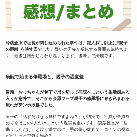
冷蔵倉庫で社長が閉じ込められた事件は、犯人探し以上に“親子
の距離”を映す回でした。
疑いの矛先が反転する展開も気持ちよ
く、最後は胸がじんわり温まります。後味まで綺麗です。
病院で始まる修羅場と、親子の温度差
冒頭、おっちゃんが包丁で指を切って病院へ…という生活感ある
入りが意外で、そこから会澤フーズ親子の修羅場に巻き込まれる
流れがテンポ抜群でした。
涼一の『話すだけなら無料ですよね？』が切実で、社員が全員辞
めて今はこの4人だけ…という現実も重いです。謙蔵社長が『居
眠りしただけ』と繰り返すのに、手の傷が雄弁で、コナンの視線
がピリッと空気を締める。