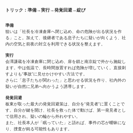
トリック：準備→実行→発覚回避→綻び
準備
狙いは「社長を冷凍倉庫へ閉じ込め、命の危険が出る状況を作
る」こと。加えて、後継者である息子たちに疑いが向くよう、社
内の空気と前夜の対立を利用できる状況を整えます。
実行
会澤謙蔵を冷凍倉庫に閉じ込め、扉を鎖と南京錠で外から施錠し
ます。中は低温で、長時間放置すれば危険が増していく。直接刺
すよりも“事故”に見せかけやすい方法です。
さらに「息子たちが関わった」と思わせる状況を作り、社内外の
疑いが自然に兄弟へ向かうよう誘導します。
発覚回避
板東が取った最大の発覚回避策は、自分を“発見者”に置くことで
す。自分が鍵を開け、社長を救った体で動けば、第一発見者とし
て信用され、疑いの輪から外れやすい。
また、社長本人が「眠っていた」と語れば、事件の芯が曖昧にな
り、捜査が鈍る可能性もあります。