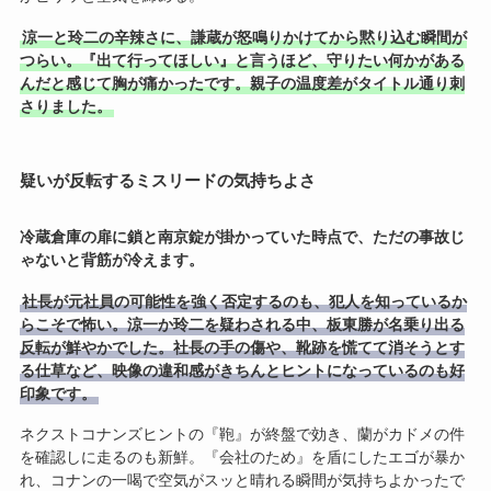
涼一と玲二の辛辣さに、謙蔵が怒鳴りかけてから黙り込む瞬間が
つらい。『出て行ってほしい』と言うほど、守りたい何かがある
んだと感じて胸が痛かったです。親子の温度差がタイトル通り刺
さりました。
疑いが反転するミスリードの気持ちよさ
冷蔵倉庫の扉に鎖と南京錠が掛かっていた時点で、ただの事故じ
ゃないと背筋が冷えます。
社長が元社員の可能性を強く否定するのも、犯人を知っているか
らこそで怖い。涼一か玲二を疑わされる中、板東勝が名乗り出る
反転が鮮やかでした。社長の手の傷や、靴跡を慌てて消そうとす
る仕草など、映像の違和感がきちんとヒントになっているのも好
印象です。
ネクストコナンズヒントの『鞄』が終盤で効き、蘭がカドメの件
を確認しに走るのも新鮮。『会社のため』を盾にしたエゴが暴か
れ、コナンの一喝で空気がスッと晴れる瞬間が気持ちよかったで