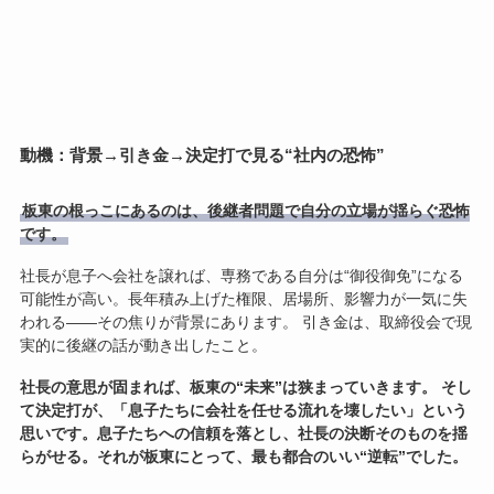
動機：背景→引き金→決定打で見る“社内の恐怖”
板東の根っこにあるのは、後継者問題で自分の立場が揺らぐ恐怖
です。
社長が息子へ会社を譲れば、専務である自分は“御役御免”になる
可能性が高い。長年積み上げた権限、居場所、影響力が一気に失
われる――その焦りが背景にあります。 引き金は、取締役会で現
実的に後継の話が動き出したこと。
社長の意思が固まれば、板東の“未来”は狭まっていきます。 そし
て決定打が、「息子たちに会社を任せる流れを壊したい」という
思いです。息子たちへの信頼を落とし、社長の決断そのものを揺
らがせる。それが板東にとって、最も都合のいい“逆転”でした。