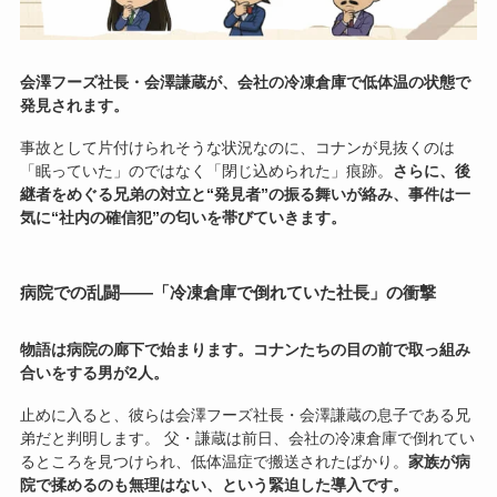
会澤フーズ社長・会澤謙蔵が、会社の冷凍倉庫で低体温の状態で
発見されます。
事故として片付けられそうな状況なのに、コナンが見抜くのは
「眠っていた」のではなく「閉じ込められた」痕跡。
さらに、後
継者をめぐる兄弟の対立と“発見者”の振る舞いが絡み、事件は一
気に“社内の確信犯”の匂いを帯びていきます。
病院での乱闘――「冷凍倉庫で倒れていた社長」の衝撃
物語は病院の廊下で始まります。コナンたちの目の前で取っ組み
合いをする男が2人。
止めに入ると、彼らは会澤フーズ社長・会澤謙蔵の息子である兄
弟だと判明します。 父・謙蔵は前日、会社の冷凍倉庫で倒れてい
るところを見つけられ、低体温症で搬送されたばかり。
家族が病
院で揉めるのも無理はない、という緊迫した導入です。