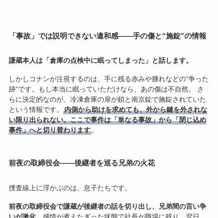
「事故」では説明できない違和感――手の傷と“施錠”の情報
謙蔵本人は「倉庫の点検中に眠ってしまった」と話します。
しかしコナンが注視するのは、手に残る赤みや腫れなどの“争った
跡”です。もし本当に眠っていただけなら、あの傷は不自然。 さ
らに決定的なのが、冷凍倉庫の扉が鎖と南京錠で施錠されていた
という情報です。
内側から助けを求めても、外から鍵を外されな
い限り出られない。ここで事件は「単なる事故」から「閉じ込め
事件」へと切り替わります
。
前夜の取締役会――後継者を巡る兄弟の火花
捜査線上に浮かぶのは、息子たちです。
前夜の取締役会で謙蔵が後継者の話を切り出し、兄弟間の言い争
いが激化
。感情が煮えたぎった状態で社長が職場に残り、翌日、