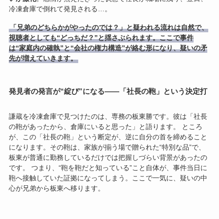
冷凍倉庫で倒れて発見される…。
「兄弟のどちらかがやったのでは？」と疑われる流れは自然で、
視聴者としても“どっちだ？”と揺さぶられます。ここで事件
は“家庭内の確執”と“会社の権力構造”が絡む形になり、疑いの矛
先が増えていきます。
発見者の発言が“綻び”になる――「社長の鞄」という決定打
謙蔵を冷凍倉庫で見つけたのは、専務の板東勝です。彼は「社長
の鞄があったから、倉庫にいると思った」と語ります。 ところ
が、この「社長の鞄」という断定が、逆に自分の首を締めること
になります。その鞄は、家族が揃う場で贈られた“特別な品”で、
板東が普通に勤務しているだけでは把握しづらい背景があったの
です。 つまり、“鞄を鞄だと知っている”こと自体が、事件当日に
鞄へ接触していた証拠になってしまう。ここで一気に、疑いの中
心が兄弟から板東へ移ります。