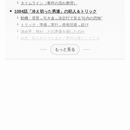
タイムライン（事件の流れ整理）
1084話「冷え切った男達」の犯人＆トリック
動機：背景→引き金→決定打で見る“社内の恐怖”
トリック：準備→実行→発覚回避→綻び
決め手：何が、どの矛盾を崩したのか
結末：犯人がどうなるか／事件の落としどころ
もっと見る