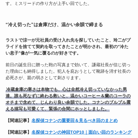
す。ミスリードの作り方が上手い回でした。
“冷え切った”は倉庫だけ、温かい余韻で締まる
ラストで涼一が元社員の受け入れ先を探していたこと、玲二がプ
ライドを捨てて契約を取ってきたことが明かされ、最初の“冷た
い息子”像が一気に覆るのが好きです。
前日の誕生日に贈った鞄の写真まで効いて、謙蔵社長が信じ切っ
た理由にも納得しました。犯人を庇おうとして靴跡を消す社長の
必死さが、親の弱さとして刺さります。
冷蔵倉庫の寒さは本物でも、心は全然冷え切っていなかった男
達。誰も死なずに終わる救いと、温かいコーヒー＆蘭のコーラの
オチまで含めて、じんわり良い余韻でした。コナンのブルブル震
える描写も可愛くて、緊張の合間にホッとしました。
【関連記事】
名探偵コナンの重要回＆見るべき回のまとめ
【関連記事】
名探偵コナンの神回TOP10｜面白い回のランキング