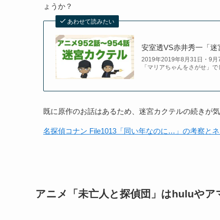
ょうか？
あわせて読みたい
安室透VS赤井秀一「
2019年2019年8月31日・
「マリアちゃんをさがせ」で
既に原作のお話はあるため、迷宮カクテルの続きが
名探偵コナン File1013「同い年なのに…」の考察とネ
アニメ「未亡人と探偵団」はhuluや