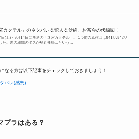
迷宮カクテル」のネタバレ＆犯人＆伏線。お茶会の伏線回！
9月7日(土)・9月14日に放送の「迷宮カクテル」。 1つ前の原作回は941話/942話
した。黒の組織のボスが烏丸蓮耶…という…
気になる方は以下記事をチェックしておきましょう！
タバレ(感想)
アマプラはある？