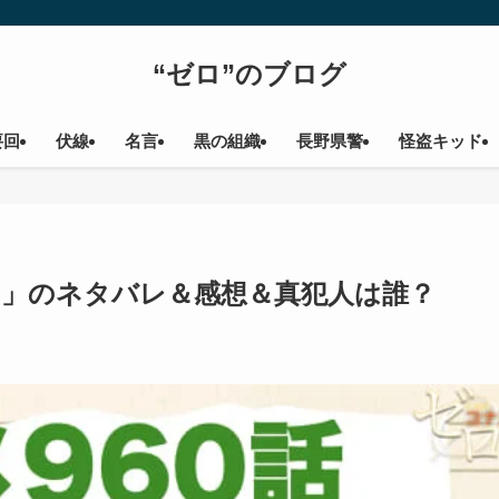
“ゼロ”のブログ
要回
伏線
名言
黒の組織
長野県警
怪盗キッド
偵団」のネタバレ＆感想＆真犯人は誰？