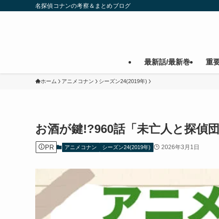
名探偵コナンの考察＆まとめブログ
最新話/最新巻
重
ホーム
アニメコナン
シーズン24(2019年)
お酒が鍵!?960話「未亡人と探
PR
2026年3月1日
アニメコナン
シーズン24(2019年)