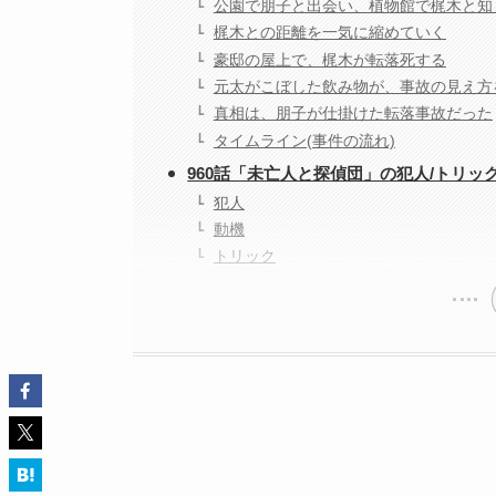
公園で朋子と出会い、植物館で梶木と知
梶木との距離を一気に縮めていく
豪邸の屋上で、梶木が転落死する
元太がこぼした飲み物が、事故の見え方
真相は、朋子が仕掛けた転落事故だった
タイムライン(事件の流れ)
960話「未亡人と探偵団」の犯人/トリッ
犯人
動機
トリック