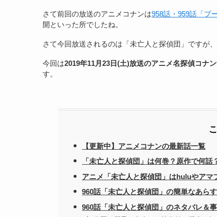
さて前回の放送のアニメコナンは
958話・959話「
開といった所でしたね。
さて今回放送されるのは「未亡人と探偵団」ですが、
今回は
2019年11月23日(土)放送のアニメ名探偵コナ
す。
【更新中】アニメコナンの最新話一覧
「未亡人と探偵団」は何巻？原作で何話
アニメ「未亡人と探偵団」はhuluやアマ
960話「未亡人と探偵団」の簡単なあら
960話「未亡人と探偵団」のネタバレ＆