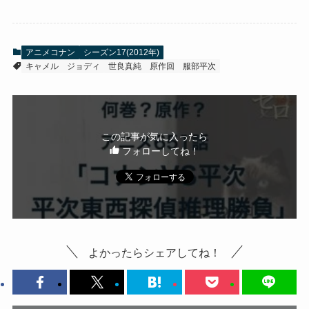
アニメコナン
シーズン17(2012年)
キャメル
ジョディ
世良真純
原作回
服部平次
この記事が気に入ったら
フォローしてね！
よかったらシェアしてね！