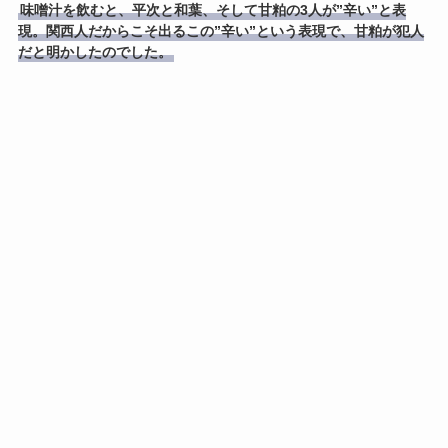
味噌汁を飲むと、平次と和葉、そして甘粕の3人が”辛い”と表
現。関西人だからこそ出るこの”辛い”という表現で、甘粕が犯人
だと明かしたのでした。