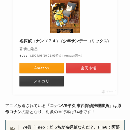
名探偵コナン（７４） (少年サンデーコミックス)
著:青山剛昌
¥583
（2024/08/10 21:05時点 | Amazon調べ）
Amazon
楽天市場
メルカリ
ポチップ
アニメ放送されている
「コナンVS平次 東西探偵推理勝負」は原
作コナン
の話となり、対象の単行本は74巻です！
74巻「File5：どっちが名探偵なんだ？、File6：阿部