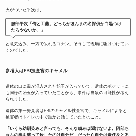
火がついた平次は、
服部平次「俺と工藤。どっちがほんまの名探偵か白黒つけ
たろやないか。」
と意気込み、一方で呆れるコナン。そうして現場に駆けつけてい
くのでした。
参考人はFBI捜査官のキャメル
遺体の口に毒が混入された飴玉が入っていて、遺体のポケットに
も同様の飴玉が入っていたことから、事件は自殺の可能性が考え
られました。
遺体の第一発見者はFBIのキャメル捜査官で、キャメルによると
被害者はトイレの中で誰かと話していたとのこと。
「いくら幼馴染みと言っても、そんな頼みは聞けないよ。阿部ち
ゃんの毒を盛って殺したのは自分だ。だったら自分は責任をとる