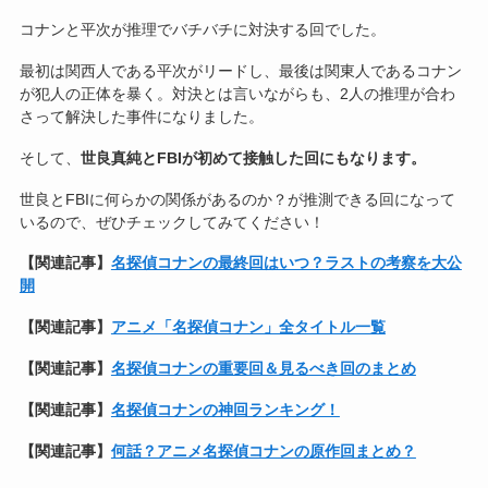
コナンと平次が推理でバチバチに対決する回でした。
最初は関西人である平次がリードし、最後は関東人であるコナン
が犯人の正体を暴く。対決とは言いながらも、2人の推理が合わ
さって解決した事件になりました。
そして、
世良真純とFBIが初めて接触した回にもなります。
世良とFBIに何らかの関係があるのか？が推測できる回になって
いるので、ぜひチェックしてみてください！
【関連記事】
名探偵コナンの最終回はいつ？ラストの考察を大公
開
【関連記事】
アニメ「名探偵コナン」全タイトル一覧
【関連記事】
名探偵コナンの重要回＆見るべき回のまとめ
【関連記事】
名探偵コナンの神回ランキング！
【関連記事】
何話？アニメ名探偵コナンの原作回まとめ？