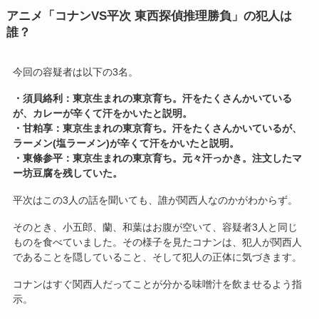
アニメ「コナンVS平次 東西探偵推理勝負」の犯人は
誰？
今回の容疑者は以下の3名。
・須貝絡利：東京生まれの東京育ち。汗をたくさんかいている
が、カレーが辛くて汗をかいたと説明。
・甘粕享：東京生まれの東京育ち。汗をたくさんかいているが、
ラーメン(塩ラーメン)が辛くて汗をかいたと説明。
・東條参平：東京生まれの東京育ち。元々汗っかき。注文したマ
ー坊豆腐を残していた。
平次はこの3人の話を聞いても、誰が関西人なのかがわからず。
そのとき、小五郎、蘭、和葉はお腹が空いて、容疑者3人と同じ
ものを食べていました。その様子を見たコナンは、犯人が関西人
であることを隠していること、そして犯人の正体に気づきます。
コナンはすぐ関西人だってことが分かる味噌汁を飲ませるよう指
示。