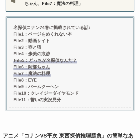
ちゃん、File7：魔法の料理」
名探偵コナン74巻に掲載されている話↓
File1：ページをめくれない本
File2：動画サイト
File3：壺と猫
File4：歩美の痕跡
File5：どっちが名探偵なんだ？
File6：阿部ちゃん
File7：魔法の料理
File8：EYE
File9：バームクーヘン
File10：クレイジーダイヤモンド
File11：誓いの実況見分
アニメ「コナンVS平次 東西探偵推理勝負」の簡単なあ