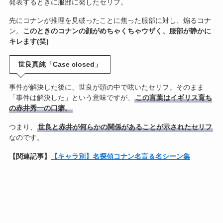
発表するときに服部に発したセリフ。
先にコナンが推理を見破ったことに焦った服部に対し、煽るコナ
ン。
このときのコナンの顔がめちゃくちゃウザく、服部が静かに
キレます(笑)
世良真純「Case closed」
事件が解決した後に、世良が頭の中で呟いたセリフ。そのまま
「事件は解決した」という意味ですが、
この言葉はイギリス育ち
の赤井秀一の口癖。
つまり、
世良と赤井が何らかの関係があることが示されたセリフ
なのです。
【関連記事】
【キャラ別】名探偵コナン名言＆名シーン集