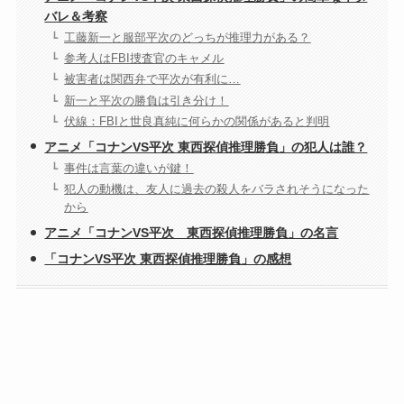
バレ＆考察
工藤新一と服部平次のどっちが推理力がある？
参考人はFBI捜査官のキャメル
被害者は関西弁で平次が有利に…
新一と平次の勝負は引き分け！
伏線：FBIと世良真純に何らかの関係があると判明
アニメ「コナンVS平次 東西探偵推理勝負」の犯人は誰？
事件は言葉の違いが鍵！
犯人の動機は、友人に過去の殺人をバラされそうになった
から
アニメ「コナンVS平次 東西探偵推理勝負」の名言
「コナンVS平次 東西探偵推理勝負」の感想