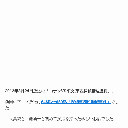
2012年3月24日
放送の
「コナンVS平次 東西探偵推理勝負」
。
前回のアニメ放送は
648話〜650話「探偵事務所籠城事件」
でし
た。
世良真純と工藤新一と初めて接点を持った珍しいお話でした。