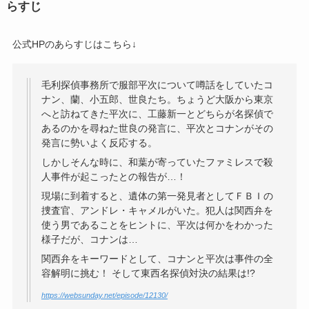
らすじ
公式HPのあらすじはこちら↓
毛利探偵事務所で服部平次について噂話をしていたコ
ナン、蘭、小五郎、世良たち。ちょうど大阪から東京
へと訪ねてきた平次に、工藤新一とどちらが名探偵で
あるのかを尋ねた世良の発言に、平次とコナンがその
発言に勢いよく反応する。
しかしそんな時に、和葉が寄っていたファミレスで殺
人事件が起こったとの報告が…！
現場に到着すると、遺体の第一発見者としてＦＢＩの
捜査官、アンドレ・キャメルがいた。犯人は関西弁を
使う男であることをヒントに、平次は何かをわかった
様子だが、コナンは…
関西弁をキーワードとして、コナンと平次は事件の全
容解明に挑む！ そして東西名探偵対決の結果は!?
https://websunday.net/episode/12130/