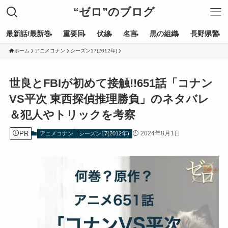
“ゼロ”のブログ
最新話/最新巻
重要回
伏線
名言
黒の組織
長野県警
ホーム
アニメコナン
シーズン17(2012年)
世良とFBIが初めて接触!!651話「コナン
VS平次 東西探偵推理勝負」のネタバレ
＆犯人やトリックを考察
PR
2024年8月1日
アニメコナン
シーズン17(2012年)