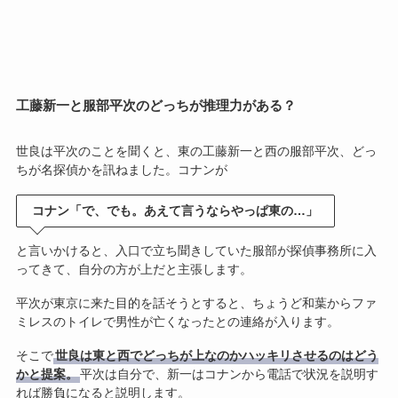
工藤新一と服部平次のどっちが推理力がある？
世良は平次のことを聞くと、東の工藤新一と西の服部平次、どっ
ちが名探偵かを訊ねました。コナンが
コナン「で、でも。あえて言うならやっぱ東の…」
と言いかけると、入口で立ち聞きしていた服部が探偵事務所に入
ってきて、自分の方が上だと主張します。
平次が東京に来た目的を話そうとすると、ちょうど和葉からファ
ミレスのトイレで男性が亡くなったとの連絡が入ります。
そこで
世良は東と西でどっちが上なのかハッキリさせるのはどう
かと提案。
平次は自分で、新一はコナンから電話で状況を説明す
れば勝負になると説明します。