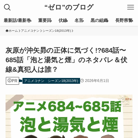
“ゼロ”のブログ
最新話/最新巻
重要回
伏線
名言
黒の組織
長野県警
ホーム
アニメコナン
シーズン18(2013年)
灰原が沖矢昴の正体に気づく!?684話〜
685話「泡と湯気と煙」のネタバレ＆伏
線&真犯人は誰？
PR
2026年6月1日
アニメコナン
シーズン18(2013年)