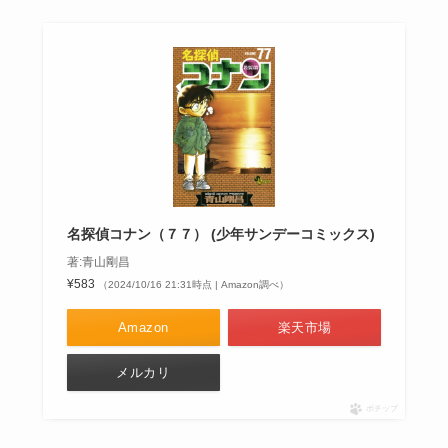
名探偵コナン（７７） (少年サンデーコミックス)
著:青山剛昌
¥583
（2024/10/16 21:31時点 | Amazon調べ）
Amazon
楽天市場
メルカリ
ポチップ