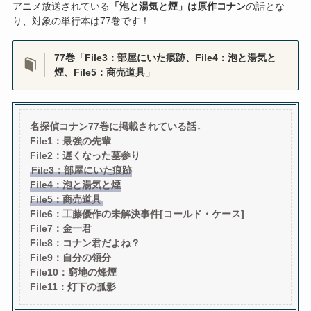
アニメ放送されている
「泡と湯気と煙」は原作コナン
の話とな
り、対象の単行本は77巻です！
77巻「File3：部屋にいた痕跡、File4：泡と湯気と
煙、File5：商売道具」
名探偵コナン77巻に掲載されている話↓
File1：最強の先輩
File2：遅くなった墓参り
File3：部屋にいた痕跡
File4：泡と湯気と煙
File5：商売道具
File6：工藤優作の未解決事件[コールド・ケース]
File7：金一君
File8：コナン君だよね？
File9：自分の領分
File10：
窮地の烽煙
File11：灯下の孤影