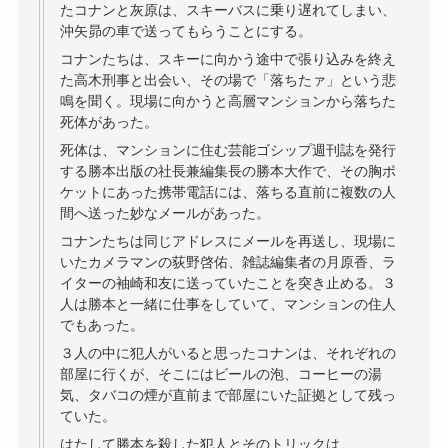
たコナンと灰原は、スキーバスに乗り遅れてしまい、
沖矢昴の車で送ってもらうことにする。
コナンたちは、スキーに向かう途中で張り込みを終え
た高木刑事と出会い、その場で「落ちたァ」という悲
鳴を聞く。現場に向かうと高層マンションから落ちた
死体があった。
死体は、マンションに住む芸能ゴシップ週刊誌を発行
する勝本出版の社長兼編集長の勝本大作で、その胸ポ
ケットにあった携帯電話には、落ちる直前に複数の人
間へ送った妙なメールがあった。
コナンたちは同じアドレスにメールを再送し、現場に
いたカメラマンの荻野啓佑、雑誌編集者の月原香、ラ
イターの袖崎和友に送っていたことを突き止める。３
人は勝本と一緒に仕事をしていて、マンションの住人
でもあった。
３人の中に犯人がいると思ったコナンは、それぞれの
部屋に行くが、そこにはビールの泡、コーヒーの湯
気、タバコの煙が直前まで部屋にいた証拠として残っ
ていた。
はたして勝本を殺した犯人とそのトリックは…