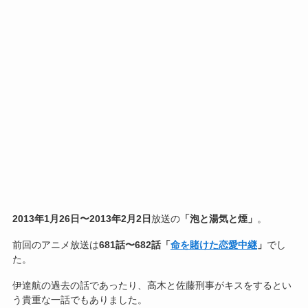
2013年1月26日〜2013年2月2日
放送の
「泡と湯気と煙」
。
前回のアニメ放送は
681話〜682話「
命を賭けた恋愛中継
」
でし
た。
伊達航の過去の話であったり、高木と佐藤刑事がキスをするとい
う貴重な一話でもありました。