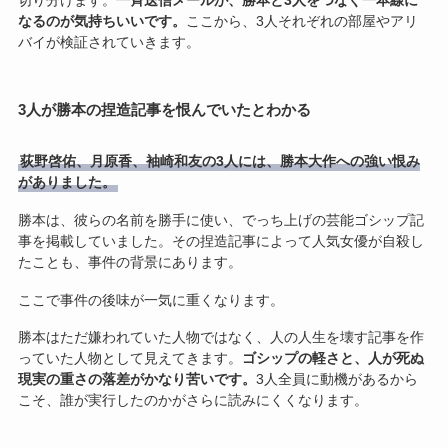
切り分けます。
一斉送信メールが、勝本と3人をつなぐ一本線に
なるのが気持ちいいです。
ここから、3人それぞれの部屋やアリ
バイが検証されていきます。
3人が勝本の捏造記事を恨んでいたとわかる
荻野啓佑、月原香、袖崎和友の3人には、勝本大作への強い恨み
がありました。
勝本は、彼らの名前を勝手に使い、でっち上げの芸能ゴシップ記
事を掲載していました。その捏造記事によって人気女優が自殺し
たことも、事件の背景にあります。
ここで事件の後味が一気に重くなります。
勝本はただ嫌われていた人物ではなく、人の人生を壊す記事を作
っていた人物として見えてきます。
ゴシップの軽さと、人が死ぬ
現実の重さの落差がかなり苦いです。
3人全員に動機があるから
こそ、誰が実行したのかがさらに読みにくくなります。