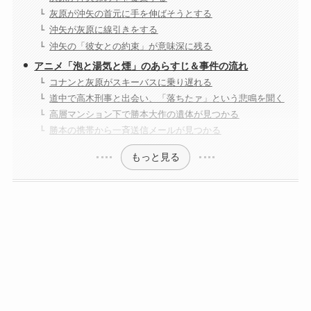
灰原が沖矢の首元に手を伸ばそうとする
沖矢が灰原に線引きをする
沖矢の「彼女との約束」が意味深に残る
アニメ「泡と湯気と煙」のあらすじ＆事件の流れ
コナンと灰原がスキーバスに乗り遅れる
道中で高木刑事と出会い、「落ちたァ」という悲鳴を聞く
高層マンション下で勝本大作の遺体が見つかる
勝本の携帯から一斉送信メールが見つかる
もっと見る