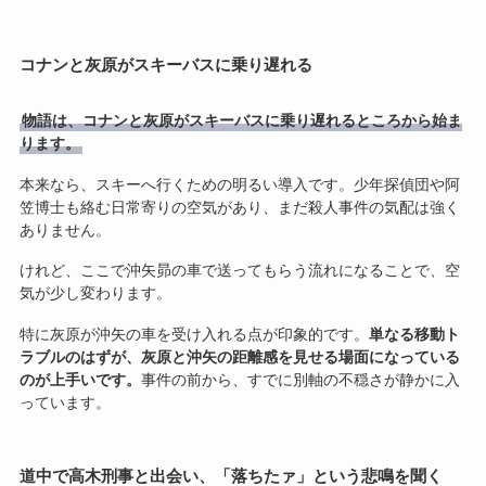
コナンと灰原がスキーバスに乗り遅れる
物語は、コナンと灰原がスキーバスに乗り遅れるところから始ま
ります。
本来なら、スキーへ行くための明るい導入です。少年探偵団や阿
笠博士も絡む日常寄りの空気があり、まだ殺人事件の気配は強く
ありません。
けれど、ここで沖矢昴の車で送ってもらう流れになることで、空
気が少し変わります。
特に灰原が沖矢の車を受け入れる点が印象的です。
単なる移動ト
ラブルのはずが、灰原と沖矢の距離感を見せる場面になっている
のが上手いです。
事件の前から、すでに別軸の不穏さが静かに入
っています。
道中で高木刑事と出会い、「落ちたァ」という悲鳴を聞く