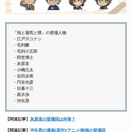
「泡と湯気と煙」の登場人物
・江戸川コナン
・毛利蘭
・毛利小五郎
・
阿笠博士
・灰原哀
・小嶋元太
・吉田歩美
・円谷光彦
・
目暮十三
・高木渉
・沖矢昴
【関連記事】
灰原哀の登場回は何巻？
【関連記事】
沖矢昴の漫画(原作)/アニメ/映画の登場回