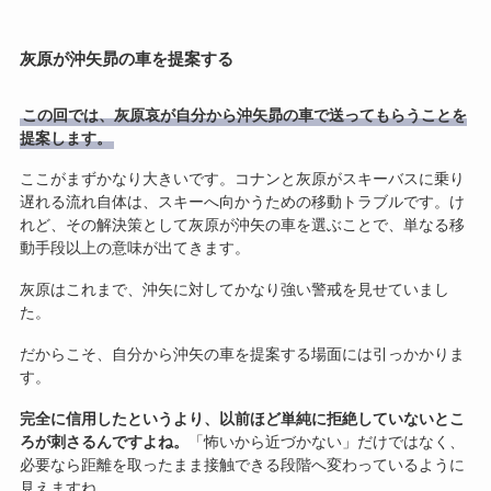
灰原が沖矢昴の車を提案する
この回では、灰原哀が自分から沖矢昴の車で送ってもらうことを
提案します。
ここがまずかなり大きいです。コナンと灰原がスキーバスに乗り
遅れる流れ自体は、スキーへ向かうための移動トラブルです。け
れど、その解決策として灰原が沖矢の車を選ぶことで、単なる移
動手段以上の意味が出てきます。
灰原はこれまで、沖矢に対してかなり強い警戒を見せていまし
た。
だからこそ、自分から沖矢の車を提案する場面には引っかかりま
す。
完全に信用したというより、以前ほど単純に拒絶していないとこ
ろが刺さるんですよね。
「怖いから近づかない」だけではなく、
必要なら距離を取ったまま接触できる段階へ変わっているように
見えますね。