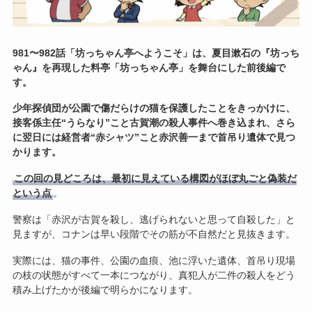
981〜982話「坊っちゃん亭へようこそ」は、夏目漱石の『坊っち
ゃん』を再現した料亭「坊っちゃん亭」を舞台にした前後編で
す。
少年探偵団が公園で傷だらけの猫を保護したことをきっかけに、
接客係主任“うらなり”こと古賀潮の殺人事件へ巻き込まれ、さら
に翌日には経営者“赤シャツ”こと赤沢善一まで首吊り遺体で見つ
かります。
この回の見どころは、最初に見えている構図がほぼ丸ごと偽装だ
という点
。
警察は「赤沢が古賀を殺し、逃げられないと思って自殺した」と
見ますが、コナンは早い段階でその筋が不自然だと見抜きます。
実際には、猫の事件、公園の血痕、池に浮いた遺体、首吊り現場
の枝の状態がすべて一本につながり、真犯人が二件の殺人をどう
積み上げたかが後編で明らかになります。