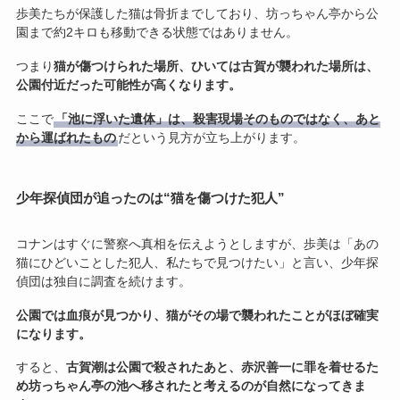
歩美たちが保護した猫は骨折までしており、坊っちゃん亭から公
園まで約2キロも移動できる状態ではありません。
つまり
猫が傷つけられた場所、ひいては古賀が襲われた場所は、
公園付近だった可能性が高くなります。
ここで
「池に浮いた遺体」は、殺害現場そのものではなく、あと
から運ばれたもの
だという見方が立ち上がります。
少年探偵団が追ったのは“猫を傷つけた犯人”
コナンはすぐに警察へ真相を伝えようとしますが、歩美は「あの
猫にひどいことした犯人、私たちで見つけたい」と言い、少年探
偵団は独自に調査を続けます。
公園では血痕が見つかり、猫がその場で襲われたことがほぼ確実
になります。
すると、
古賀潮は公園で殺されたあと、赤沢善一に罪を着せるた
め坊っちゃん亭の池へ移されたと考えるのが自然になってきま