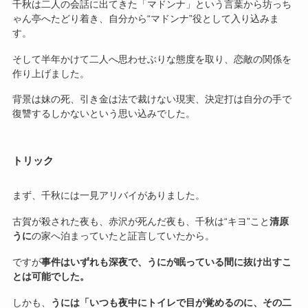
千秋は二人の会話に出てきた「マドンナ」という言葉から坊っち
ゃん亭へたどり着き、自分から“マドンナ”役として入り込みま
す。
そして半年かけて二人へ思わせぶりな態度を取り、恋敵の関係を
作り上げました。
背景は妹の死、引き金は法で裁けない現実、決定打は自分の手で
復讐するしかないという思い込みでした。
トリック
まず、千秋には一見アリバイがありました。
古賀が殺された夜も、赤沢が死んだ夜も、千秋は“キヨ”こと
清原
うに
の家へ泊まっていたと証言していたから。
ですが
事件はいずれも深夜で、うにが眠っている間に抜け出すこ
とは可能でした。
しかも、
うには「いつも夜中にトイレで目が覚めるのに、その二