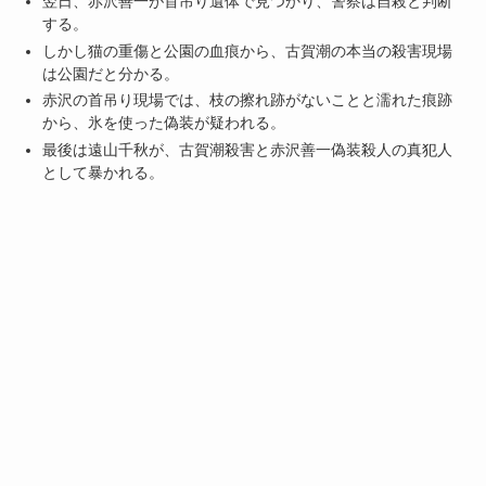
翌日、赤沢善一が首吊り遺体で見つかり、警察は自殺と判断
する。
しかし猫の重傷と公園の血痕から、古賀潮の本当の殺害現場
は公園だと分かる。
赤沢の首吊り現場では、枝の擦れ跡がないことと濡れた痕跡
から、氷を使った偽装が疑われる。
最後は遠山千秋が、古賀潮殺害と赤沢善一偽装殺人の真犯人
として暴かれる。