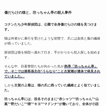
傷だらけの猫と、坊っちゃん亭の殺人事件
コナンたち少年探偵団は、公園で全身傷だらけの猫を見つけま
す。
猫は何者かに暴行を受けたような状態で、爪には血痕と服の繊維
が残っていました。
探偵団は猫を病院へ連れて行き、手がかりから犯人探しを始めま
す。
そんな中、目暮警部たちが向かった先が
料亭「坊っちゃん亭」
で、そこでは接客係主任“うらなり”こと古賀潮が遺体で発見され
ていました。
しかも
古賀の上着は、猫の爪に残っていた繊維とよく似ていまし
た。
坊っちゃん亭には、役名そのままに“赤シャツ”“坊っちゃん”“山
嵐”“野だいこ”“狸”“キヨ”“マドンナ”が働いており、全体が小説