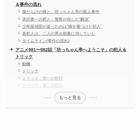
＆事件の流れ
傷だらけの猫と、坊っちゃん亭の殺人事件
赤沢善一の死と、警察が信じた“解決”
少年探偵団が追ったのは“猫を傷つけた犯人”
真犯人は、二人の男を順番に消していた
タイムライン(事件の流れ)
アニメ981〜982話「坊っちゃん亭へようこそ」の犯人＆
トリック
動機
トリック
トリック：第一の犯行
トリック：第二の犯行
もっと見る