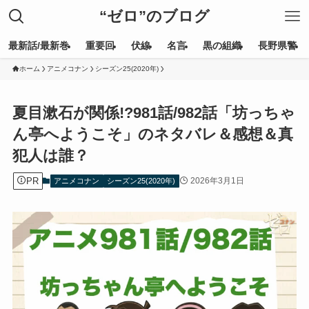
“ゼロ”のブログ
最新話/最新巻
重要回
伏線
名言
黒の組織
長野県警
ホーム
アニメコナン
シーズン25(2020年)
夏目漱石が関係!?981話/982話「坊っちゃ
ん亭へようこそ」のネタバレ＆感想＆真
犯人は誰？
PR
2026年3月1日
アニメコナン
シーズン25(2020年)