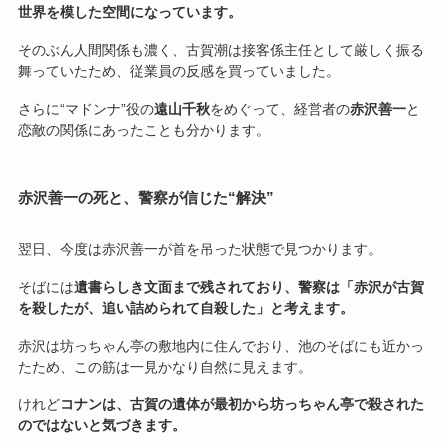
世界を模した空間になっています。
そのぶん人間関係も濃く、古賀潮は接客係主任として厳しく振る
舞っていたため、従業員の反感を買っていました。
さらに“マドンナ”役の
遠山千秋
をめぐって、経営者の
赤沢善一
と
恋敵の関係にあったことも分かります。
赤沢善一の死と、警察が信じた“解決”
翌日、今度は赤沢善一が首を吊った状態で見つかります。
そばには
遺書らしき文面まで残されており、警察は「赤沢が古賀
を殺したが、追い詰められて自殺した」と考えます。
赤沢は坊っちゃん亭の敷地内に住んでおり、池のそばにも近かっ
たため、この筋は一見かなり自然に見えます。
けれど
コナンは、古賀の遺体が最初から坊っちゃん亭で殺された
のではないと気づきます。