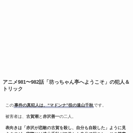
アニメ
981〜982話「坊っちゃん亭へようこそ」の犯人＆
トリック
この
事件の真犯人は、“マドンナ”役の遠山千秋
です。
被害者は、
古賀潮
と
赤沢善一
の二人。
表向きは「赤沢が恋敵の古賀を殺し、自分も自殺した」ように見