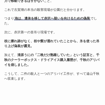
力で移動できるはずがない
こと。
これで古賀潮の本当の殺害現場が公園だと分かります。
つまり
池は、遺体を移して赤沢へ疑いを向けるための偽装
でし
た。
次に、赤沢善一の首吊り現場です。
枝に擦れ跡がなく、枝や髪が濡れていたことから、氷を使った吊
り上げ偽装が露見。
加えて、
清原うにの「二晩だけ熟睡していた」という証言と、千
秋のクーラーボックス・ドライアイス購入履歴が、千秋のアリバ
イを崩しました。
こうして、二件の殺人と一つのアリバイ工作が、すべて遠山千秋
へ収束します。