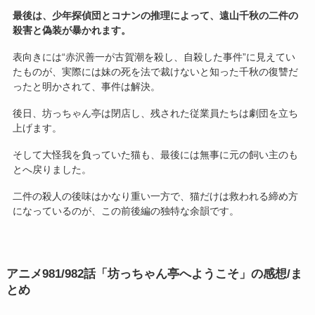
最後は、少年探偵団とコナンの推理によって、遠山千秋の二件の
殺害と偽装が暴かれます。
表向きには“赤沢善一が古賀潮を殺し、自殺した事件”に見えてい
たものが、実際には妹の死を法で裁けないと知った千秋の復讐だ
ったと明かされて、事件は解決。
後日、坊っちゃん亭は閉店し、残された従業員たちは劇団を立ち
上げます。
そして大怪我を負っていた猫も、最後には無事に元の飼い主のも
とへ戻りました。
二件の殺人の後味はかなり重い一方で、猫だけは救われる締め方
になっているのが、この前後編の独特な余韻です。
アニメ
981/982話「坊っちゃん亭へようこそ」の感想/ま
とめ