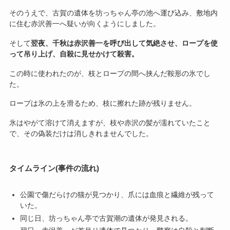
そのうえで、古賀の遺体を坊っちゃん亭の池へ運び込み、敷地内
に住む赤沢善一へ疑いが向くようにしました。
そして
翌夜、千秋は赤沢善一を呼び出して気絶させ、ロープを使
って吊り上げ、自殺に見せかけて殺害。
この時に使われたのが、枝とロープの間へ挟んだ鞍形の氷でし
た。
ロープは氷の上を滑るため、枝に擦れた跡が残りません。
氷はやがて溶けて消えますが、枝や赤沢の髪が濡れていたこと
で、その偽装だけは消しきれませんでした。
タイムライン(事件の流れ)
公園で傷だらけの猫が見つかり、爪には血痕と繊維が残って
いた。
同じ日、坊っちゃん亭で古賀潮の遺体が発見される。