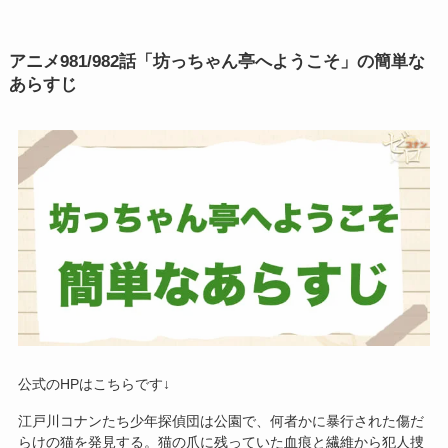
アニメ
981/982話
「坊っちゃん亭へようこそ」の簡単な
あらすじ
公式のHPはこちらです↓
江戸川コナンたち少年探偵団は公園で、何者かに暴行された傷だ
らけの猫を発見する。猫の爪に残っていた血痕と繊維から犯人捜