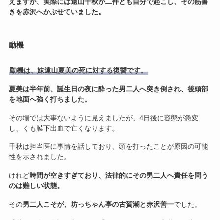
えますが、実際には遠山千秋が二件とも自分で起こし、その筋書
きを赤沢へかぶせていました。
動機
動機は、妹遠山夏美の死に対する復讐です。
夏美は半年前、誕生日の夜に酔った男二人へ突き倒され、後頭部
を地面へ強く打ちました。
その場では大事ないように見えましたが、4日後に容態が急変
し、くも膜下出血で亡くなります。
千秋は担当医に事情を話しており、頭を打ったことが原因の可能
性を示されました。
けれど
時間が空きすぎており、法律的にその男二人へ責任を問う
のは難しい状態。
その
男二人こそが、坊っちゃん亭の古賀潮と赤沢善一
でした。