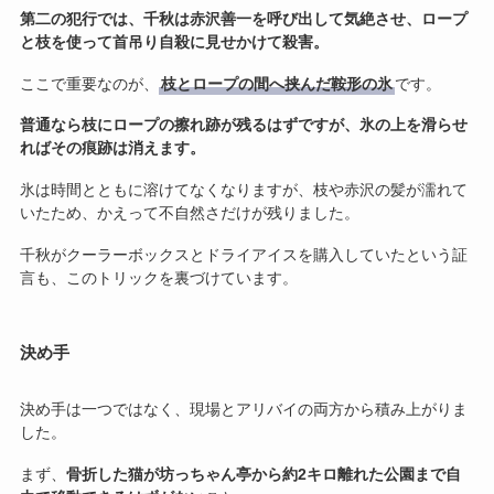
第二の犯行では、千秋は赤沢善一を呼び出して気絶させ、ロープ
と枝を使って首吊り自殺に見せかけて殺害。
ここで重要なのが、
枝とロープの間へ挟んだ鞍形の氷
です。
普通なら枝にロープの擦れ跡が残るはずですが、氷の上を滑らせ
ればその痕跡は消えます。
氷は時間とともに溶けてなくなりますが、枝や赤沢の髪が濡れて
いたため、かえって不自然さだけが残りました。
千秋がクーラーボックスとドライアイスを購入していたという証
言も、このトリックを裏づけています。
決め手
決め手は一つではなく、現場とアリバイの両方から積み上がりま
した。
まず、
骨折した猫が坊っちゃん亭から約2キロ離れた公園まで自