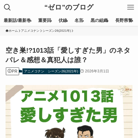
“ゼロ”のブログ
最新話/最新巻
重要回
伏線
名言
黒の組織
長野県警
ホーム
アニメコナン
シーズン26(2021年)
空き巣!?1013話「愛しすぎた男」のネタ
バレ＆感想＆真犯人は誰？
PR
2026年3月1日
アニメコナン
シーズン26(2021年)