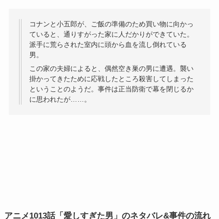
コナンと小五郎が、ご飯の準備のため買い物に向かっ
ていると、通りすがった家に人だかりができていた。
派手に荒らされた室内に頭から血を流し倒れている
男。
この家の夫婦によると、偶然空き巣の男に遭遇。襲い
掛かってきたために応戦したところ殺害してしまった
ということのようだ。事件は正当防衛で幕を閉じるか
に思われたが……。
アニメ1013話「愛しすぎた男」のネタバレ&事件の流れ