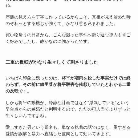
ね。
序盤の見え方を丁寧に作っているからこそ、真相が見え始めた時
のぞわっとする感じが強くて、かなり惹き込まれました。
買い物帰りの日常から、こんな湿った事件へ滑り込む導入もすご
く好みでしたし、静かなのに強かったです。
二重の反転がかなり生々しくて刺さりました
いちばん印象に残ったのは、
将平が増岡を殺した事実だけでは終
わらず、その前に絵里菜が将平殺害を依頼していたとわかる二重
の反転
です。
しかも将平の動機が、冷静な計画ではなく“浮気している”という
早合点からの嫉妬だと判明するので、ただの犯人当てよりずっと
生々しいんですよね。
愛しすぎた男という題名も、単なる執着の話ではなく、重すぎる
愛情が誤解と暴力へ直結した皮肉として効いてきます。