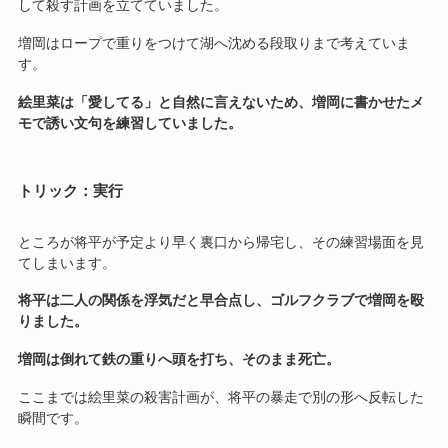
して殺す計画を立てていました。
増岡はロープで重りをつけて湖へ沈める段取りまで考えていま
す。
絵里菜は「愛してる」と自然に言えないため、増岡に書かせたメ
モで誘い文句を練習していました。
トリック：実行
ところが将平が予定より早く裏口から帰宅し、その練習場面を見
てしまいます。
将平は二人の関係を浮気だと早合点し、ゴルフクラブで増岡を殴
りました。
増岡は倒れて鉄の重りへ頭を打ち、そのまま死亡。
ここまでは絵里菜の殺害計画が、将平の暴走で別の形へ反転した
瞬間です。