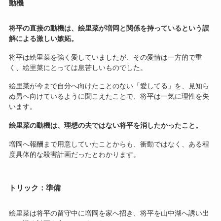
動機
将平の直接の動機は、絵里菜が増岡と関係を持っているという誤
解による激しい嫉妬。
将平は絵里菜を強く愛していましたが、その愛情は一方的で重
く、絵里菜にとっては息苦しいものでした。
絵里菜が今まで自分へ向けたことのない「愛してる」を、見知ら
ぬ男へ向けているように聞こえたことで、将平は一気に理性を失
います。
絵里菜の動機は、理想の夫ではない将平を消したかったこと。
増岡へ報酬まで用意していたことからも、衝動ではなく、ある程
度具体的な殺害計画だったとわかります。
トリック：準備
絵里菜は将平の留守中に増岡を家へ招き、将平を山中湖へ誘い出