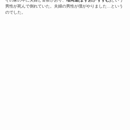
その家の中に夫婦と警察がおり、
増岡進(ますおか すすむ)
という
男性が死んで倒れていた。夫婦の男性が僕がやりました…という
のでした。