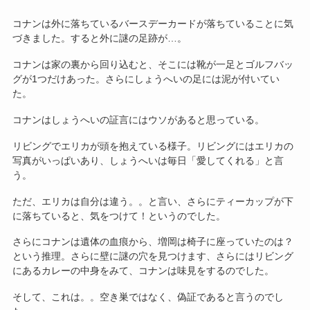
コナンは外に落ちているバースデーカードが落ちていることに気
づきました。すると外に謎の足跡が…。
コナンは家の裏から回り込むと、そこには靴が一足とゴルフバッ
グが1つだけあった。さらにしょうへいの足には泥が付いてい
た。
コナンはしょうへいの証言にはウソがあると思っている。
リビングでエリカが頭を抱えている様子。リビングにはエリカの
写真がいっぱいあり、しょうへいは毎日「愛してくれる」と言
う。
ただ、エリカは自分は違う。。と言い、さらにティーカップが下
に落ちていると、気をつけて！というのでした。
さらにコナンは遺体の血痕から、増岡は椅子に座っていたのは？
という推理。さらに壁に謎の穴を見つけます、さらにはリビング
にあるカレーの中身をみて、コナンは味見をするのでした。
そして、これは。。空き巣ではなく、偽証であると言うのでし