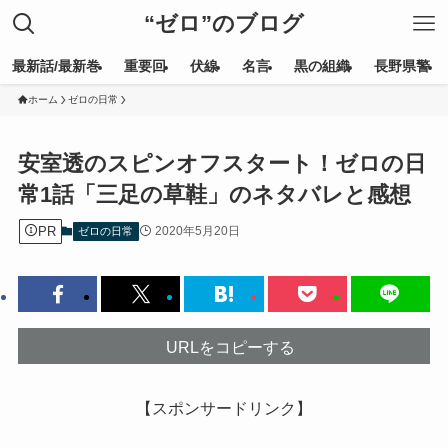
“ゼロ”のブログ
最新話/最新巻
重要回
伏線
名言
黒の組織
長野県警
ホーム
ゼロの日常
安室透のスピンオフスタート！ゼロの日
常1話「三足の草鞋」のネタバレと感想
PR
2020年5月20日
ゼロの日常
URLをコピーする
【スポンサードリンク】