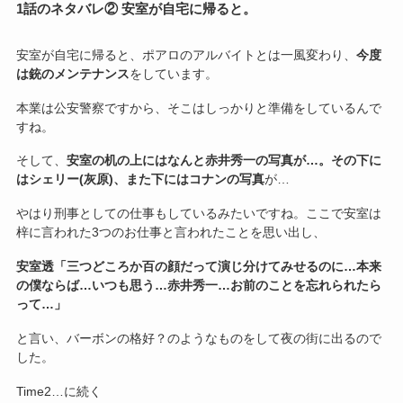
1話のネタバレ② 安室が自宅に帰ると。
安室が自宅に帰ると、ポアロのアルバイトとは一風変わり、
今度
は銃のメンテナンス
をしています。
本業は公安警察ですから、そこはしっかりと準備をしているんで
すね。
そして、
安室の机の上にはなんと赤井秀一の写真が…。その下に
はシェリー(灰原)、また下にはコナンの写真
が…
やはり刑事としての仕事もしているみたいですね。ここで安室は
梓に言われた3つのお仕事と言われたことを思い出し、
安室透「三つどころか百の顔だって演じ分けてみせるのに…本来
の僕ならば…いつも思う…赤井秀一…お前のことを忘れられたら
って…」
と言い、バーボンの格好？のようなものをして夜の街に出るので
した。
Time2…に続く