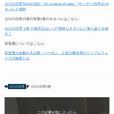
ゼロの日常Time2(2話)「It’s a piece of cake」(サンデー25号)のネ
タバレと感想
ゼロの日常の単行本第1巻のネタバレはこちら↓
ゼロの日常“1巻”の発売日はいつ!?簡単なネタバレと振り返りを紹
介！
安室透についてはこちら↓
安室透の全貌を大公開！バーボン、公安の降谷零のトリプルフェ
イスの秘密とは
ゼロの日常
ゼロの日常1巻
この記事が気に入ったら