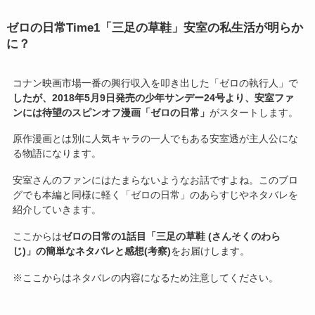
ゼロの日常Time1「三足の草鞋」安室の私生活が明らか
に？
コナン映画市場一番の興行収入を叩き出した「ゼロの執行人」で
したが、2018年5月9日発売の少年サンデー24号より、安室ファ
ンには待望のスピンオフ漫画「ゼロの日常」
がスタートします。
原作漫画とは別に人気キャラの一人でもある安室透が主人公にな
る物語になります。
安室さんのファンにはたまらないようなお話ですよね。このブロ
グでも本編と同様に軽く「ゼロの日常」のあらすじやネタバレを
紹介していきます。
ここからは
ゼロの日常の1話目「三足の草鞋 (さんそくのわら
じ)」の簡単なネタバレと感想(考察)
をお届けします。
※ここからはネタバレの内容になるため注意してください。