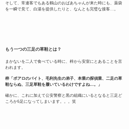
そして、常連客でもある鶴山のおばあちゃんが来た時にも、薬袋
を一瞬で見て、白湯を提供したりと、なんとも完璧な接客…。
もう一つの三足の草鞋とは？
まかないを二人で食べている時に、梓から安室にとあることを言
われます。
梓「ポアロのバイト、毛利先生の弟子、本業の探偵業、二足の草
鞋ならぬ、三足草鞋を履いているわけですよね…。」
確かに、これに加えて公安警察と黒の組織にいるとなると三足ど
ころか5足になってしまいます。。。笑