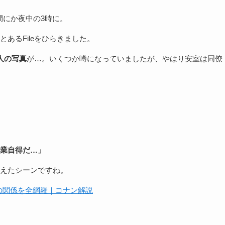
間にか夜中の3時に。
あるFileをひらきました。
人の写真
が…。いくつか噂になっていましたが、やはり安室は同僚
業自得だ…」
えたシーンですね。
との関係を全網羅｜コナン解説