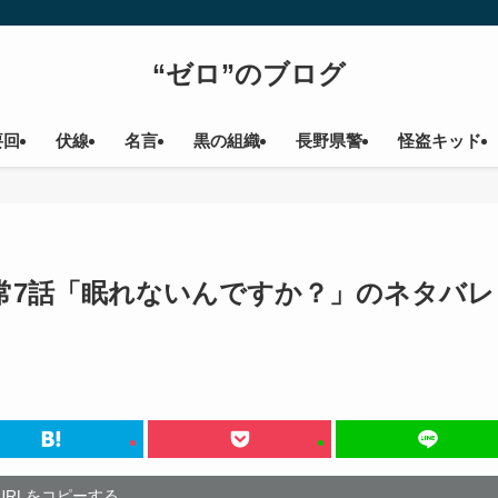
“ゼロ”のブログ
要回
伏線
名言
黒の組織
長野県警
怪盗キッド
常7話「眠れないんですか？」のネタバレ
URLをコピーする