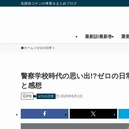
名探偵コナンの考察＆まとめブログ
最新話/最新巻
重
ホーム
ゼロの日常
警察学校時代の思い出!?ゼロの日
と感想
PR
2020年6月1日
ゼロの日常