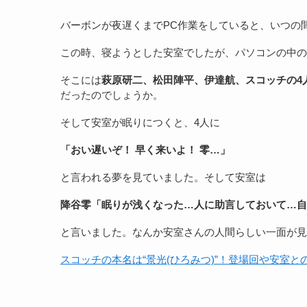
バーボンが夜遅くまでPC作業をしていると、いつの
この時、寝ようとした安室でしたが、パソコンの中のと
そこには
萩原研二、松田陣平、伊達航、スコッチの4
だったのでしょうか。
そして安室が眠りにつくと、4人に
「おい遅いぞ！ 早く来いよ！ 零…」
と言われる夢を見ていました。そして安室は
降谷零「眠りが浅くなった…人に助言しておいて…自
と言いました。なんか安室さんの人間らしい一面が見
スコッチの本名は“景光(ひろみつ)”！登場回や安室