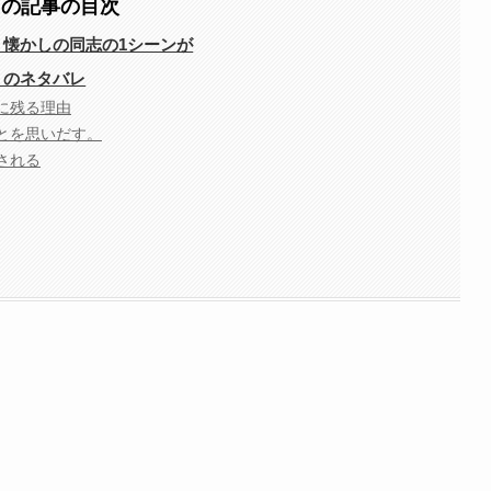
この記事の目次
」懐かしの同志の1シーンが
」のネタバレ
に残る理由
とを思いだす。
される