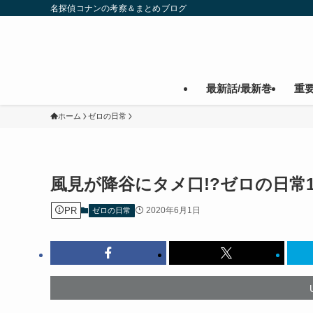
名探偵コナンの考察＆まとめブログ
最新話/最新巻
重
ホーム
ゼロの日常
風見が降谷にタメ口!?ゼロの日常
PR
2020年6月1日
ゼロの日常