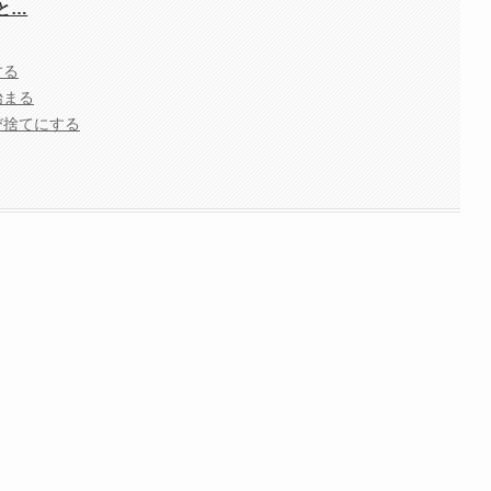
と…
する
始まる
び捨てにする