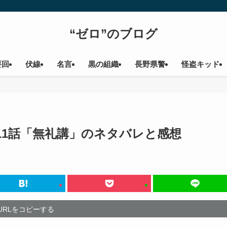
“ゼロ”のブログ
要回
伏線
名言
黒の組織
長野県警
怪盗キッド
11話「無礼講」のネタバレと感想
URLをコピーする