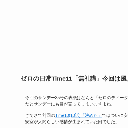
ゼロの日常Time11「無礼講」今回は
今回のサンデー35号の表紙はなんと「ゼロのティー
だとサンデーにも目が言ってしまいますよね。
さてさて前回の
Time10(10話)「決めた」
ではついに安
安室が人間らしい感情が生まれていた回でした。