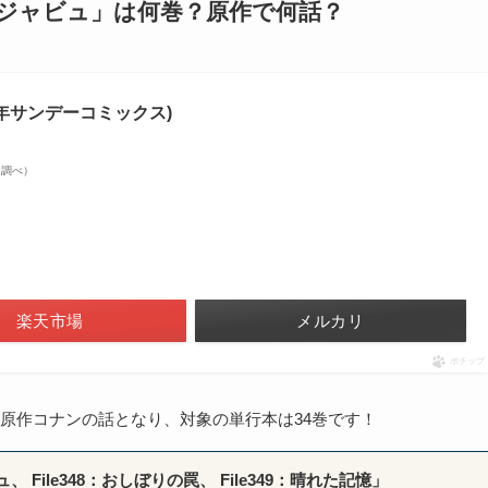
デジャビュ」は何巻？原作で何話？
年サンデーコミックス)
zon調べ）
楽天市場
メルカリ
ポチップ
原作コナンの話となり、対象の単行本は34巻です！
、 File348：おしぼりの罠、 File349：晴れた記憶」