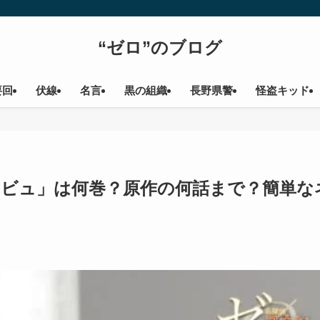
“ゼロ”のブログ
要回
伏線
名言
黒の組織
長野県警
怪盗キッド
デジャビュ」は何巻？原作の何話まで？簡単な