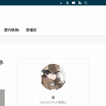
歴代映画
登場回
ネ
優
“ゼロ”のブログ管理人