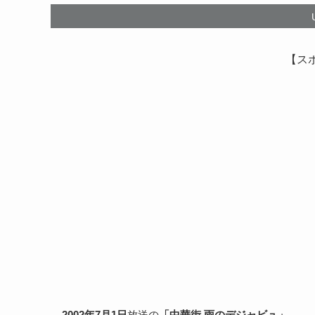
【ス
2002年7月1日
放送の
「中華街 雨のデジャビュ」
。