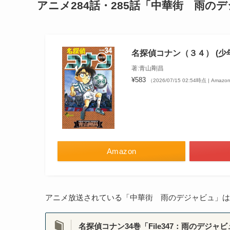
アニメ284話・285話「中華街 雨の
名探偵コナン（３４） (少
著:青山剛昌
¥583
（2026/07/15 02:54時点 | Ama
Amazon
アニメ放送されている「中華街 雨のデジャビュ」は
名探偵コナン34巻「File347：雨のデジャビュ