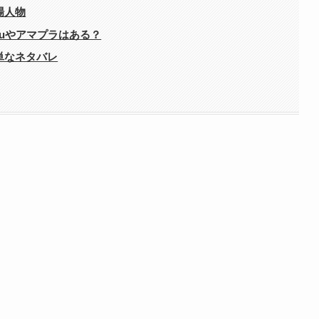
場人物
luやアマプラはある？
単なネタバレ