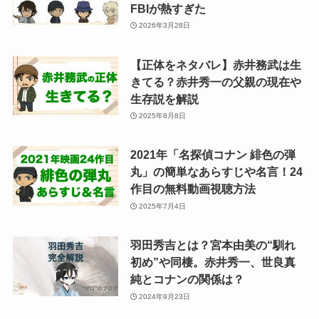
FBIが熱すぎた
2026年3月28日
【正体をネタバレ】赤井務武は生
きてる？赤井秀一の父親の現在や
生存説を解説
2025年8月8日
2021年「名探偵コナン 緋色の弾
丸」の簡単なあらすじや名言！24
作目の無料動画視聴方法
2025年7月4日
羽田秀吉とは？宮本由美の“馴れ
初め”や同棲。赤井秀一、世良真
純とコナンの関係は？
2024年9月23日