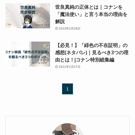
世良真純の正体とは｜コナンを
「魔法使い」と言う本当の理由を
解説
2023年3月28日
【必見！】「緋色の不在証明」の
感想(ネタバレ)｜見るべき3つの理
由とは！|コナン特別総集編
2021年2月27日
1