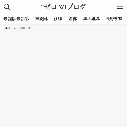
“ゼロ”のブログ
最新話/最新巻
重要回
伏線
名言
黒の組織
長野県警
ホーム
赤井一家