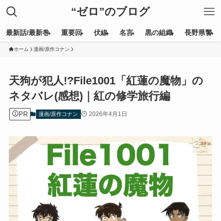
“ゼロ”のブログ
最新話/最新巻
重要回
伏線
名言
黒の組織
長野県警
ホーム
漫画/原作コナン
天狗が犯人!?File1001「紅蓮の魔物」の
ネタバレ(感想)｜紅の修学旅行編
PR
2026年4月1日
漫画/原作コナン