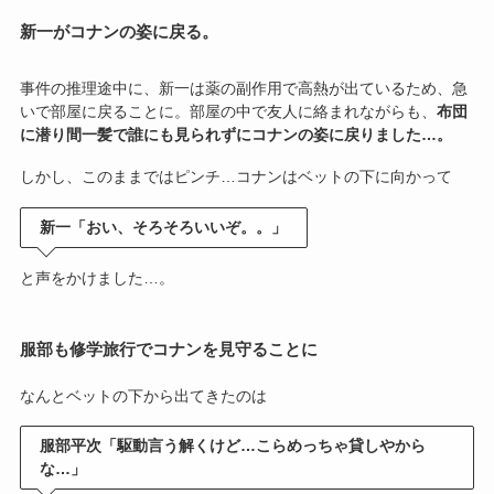
新一がコナンの姿に戻る。
事件の推理途中に、新一は薬の副作用で高熱が出ているため、急
いで部屋に戻ることに。部屋の中で友人に絡まれながらも、
布団
に潜り間一髪で誰にも見られずにコナンの姿に戻りました…。
しかし、このままではピンチ…コナンはベットの下に向かって
新一「おい、そろそろいいぞ。。」
と声をかけました…。
服部も修学旅行でコナンを見守ることに
なんとベットの下から出てきたのは
服部平次「駆動言う解くけど…こらめっちゃ貸しやから
な…」