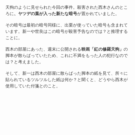
天狗のように見せられた今回の事件。殺害された西木さんのとこ
ろに
、ヤツデの葉が入った新たな暗号
が置かれていました。
その暗号は最初の暗号同様に、出栗が使っていた暗号も含まれて
います。新一や世良はこの暗号が殺害予告なのでは？と推理する
ことに。
西木の部屋にあった、週末に公開される
映画「紅の修羅天狗」
の
脚本が散らばっていたため、これに不満をもった人の犯行なので
は？と考えました。
そして、新一は西木の部屋に散らばった脚本の紙を見て、所々に
貼られているツルツルした紙は何か？と聞くと、どうやら西木が
使用していた付箋とのこと。