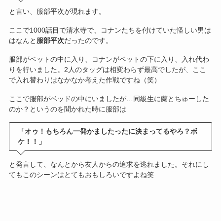
と言い、服部平次が現れます。
ここで1000話目で清水寺で、コナンたちを付けていた怪しい男は
はなんと
服部平次
だったのです。
服部がベットの中に入り、コナンがベットの下に入り、入れ代わ
りを行いました。2人のタッグは相変わらず最高でしたが、ここ
で入れ替わりはなかなか考えた作戦ですね（笑）
ここで服部がベッドの中にいましたが…同級生に蘭とちゅーした
のか？というのを聞かれた時に服部は
「オゥ！もちろん一発かましたったに決まってるやろ？ボ
ケ！！」
と発言して、なんとから友人からの追求を逃れました。それにし
てもこのシーンはとてもおもしろいですよね笑