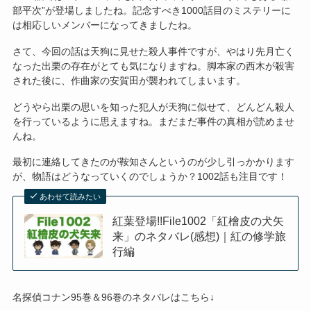
部平次”が登場しましたね。記念すべき1000話目のミステリーに
は相応しいメンバーになってきましたね。
さて、今回の話は天狗に見せた殺人事件ですが、やはり先月亡く
なった出栗の存在がとても気になりますね。脚本家の西木が殺害
された後に、作曲家の安賀田が襲われてしまいます。
どうやら出栗の思いを知った犯人が天狗に似せて、どんどん殺人
を行っているように思えますね。まだまだ事件の真相が読めませ
んね。
最初に連絡してきたのが鞍知さんというのが少し引っかかります
が、物語はどうなっていくのでしょうか？1002話も注目です！
あわせて読みたい
紅葉登場!!File1002「紅檜皮の犬矢
来」のネタバレ(感想)｜紅の修学旅
行編
名探偵コナン95巻＆96巻のネタバレはこちら↓