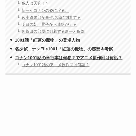
犯人は天狗！？
新一がコナンの姿に戻る。
綾小路警部が事件現場に到着する
明日の朝、景子から連絡がくる
阿賀田の部屋に到着する新一と服部
1001話「紅蓮の魔物」の登場人物
名探偵コナンFile1001「紅蓮の魔物」の感想＆考察
コナン1001話の単行本は何巻？でアニメ原作回は何話？
コナン1001話のアニメ原作回は何話？