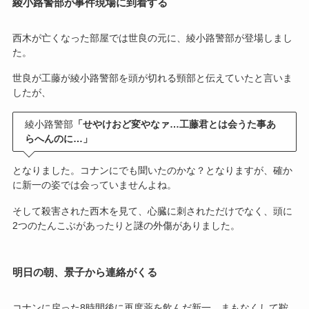
綾小路警部が事件現場に到着する
西木が亡くなった部屋では世良の元に、綾小路警部が登場しまし
た。
世良が工藤が綾小路警部を頭が切れる頸部と伝えていたと言いま
したが、
綾小路警部
「せやけおど変やなァ…工藤君とは会うた事あ
らへんのに…」
となりました。コナンにでも聞いたのかな？となりますが、確か
に新一の姿では会っていませんよね。
そして殺害された西木を見て、心臓に刺されただけでなく、頭に
2つのたんこぶがあったりと謎の外傷がありました。
明日の朝、景子から連絡がくる
コナンに戻った8時間後に再度薬を飲んだ新一。まもなくして鞍