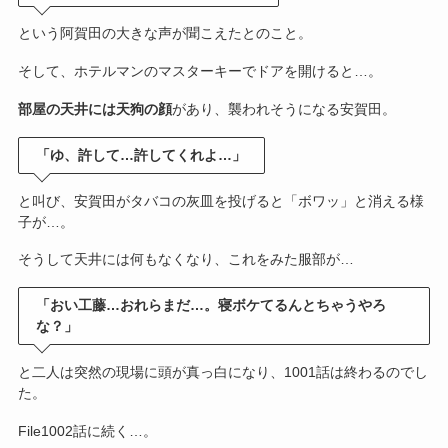
という阿賀田の大きな声が聞こえたとのこと。
そして、ホテルマンのマスターキーでドアを開けると…。
部屋の天井には天狗の顔
があり、襲われそうになる安賀田。
「ゆ、許して…許してくれよ…」
と叫び、安賀田がタバコの灰皿を投げると「ボワッ」と消える様
子が…。
そうして天井には何もなくなり、これをみた服部が…
「おい工藤…おれらまだ…。寝ボケてるんとちゃうやろ
な？」
と二人は突然の現場に頭が真っ白になり、1001話は終わるのでし
た。
File1002話に続く…。