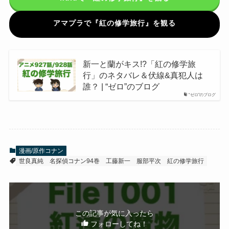
アマプラで『紅の修学旅行』を観る
新一と蘭がキス!?「紅の修学旅
行」のネタバレ＆伏線&真犯人は
誰？ | “ゼロ”のブログ
“ゼロ”のブログ
漫画/原作コナン
世良真純
名探偵コナン94巻
工藤新一
服部平次
紅の修学旅行
この記事が気に入ったら
フォローしてね！