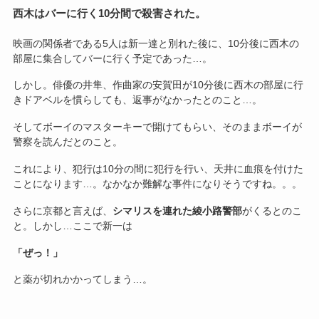
西木はバーに行く10分間で殺害された。
映画の関係者である5人は新一達と別れた後に、10分後に西木の
部屋に集合してバーに行く予定であった…。
しかし。俳優の井隼、作曲家の安賀田が10分後に西木の部屋に行
きドアベルを慣らしても、返事がなかったとのこと…。
そしてボーイのマスターキーで開けてもらい、そのままボーイが
警察を読んだとのこと。
これにより、犯行は10分の間に犯行を行い、天井に血痕を付けた
ことになります…。なかなか難解な事件になりそうですね。。。
さらに京都と言えば、
シマリスを連れた綾小路警部
がくるとのこ
と。しかし…ここで新一は
「ぜっ！」
と薬が切れかかってしまう…。