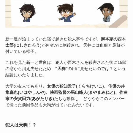
新一達が泊まっていた宿で起きた殺人事件ですが、
脚本家の西木
太郎(にしきたろう)
が何者かに刺殺され、天井には血痕と足跡が
付いている様子。
これを見た新一と世良は、犯人が西木さんを殺害された後に15階
の窓から消え失せたため、
“天狗”
の用に見せたいのでは？という
結論にいたりました。
大学の友人でもあり、
女優の鞍知景子(くらちけいこ)、俳優の井
隼森也(いはやしんや)、映画監督の馬山峰人(まやまみねと)、作曲
家の安賀田力(あがたりき)
たちも動揺し、どうやらこのメンバー
で撮った前回作品も天狗が出ていたみたいです。
犯人は天狗！？