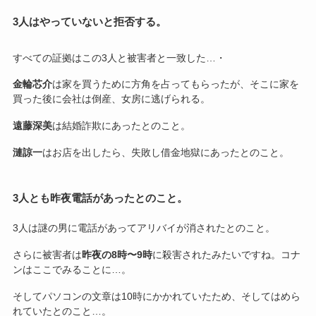
3人はやっていないと拒否する。
すべての証拠はこの3人と被害者と一致した…・
金輪芯介
は家を買うために方角を占ってもらったが、そこに家を
買った後に会社は倒産、女房に逃げられる。
遠藤深美
は結婚詐欺にあったとのこと。
漣諒一
はお店を出したら、失敗し借金地獄にあったとのこと。
3人とも昨夜電話があったとのこと。
3人は謎の男に電話があってアリバイが消されたとのこと。
さらに被害者は
昨夜の8時〜9時
に殺害されたみたいですね。コナ
ンはここでみることに…。
そしてパソコンの文章は10時にかかれていたため、そしてはめら
れていたとのこと…。