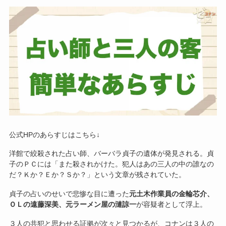
公式HPのあらすじはこちら↓
洋館で絞殺された占い師、バーバラ貞子の遺体が発見される。貞
子のＰＣには「また殺されかけた。犯人はあの三人の中の誰なの
だ？Ｋか？Ｅか？Ｓか？」という文章が残されていた。
貞子の占いのせいで悲惨な目に遭った
元土木作業員の金輪芯介、
ＯＬの遠藤深美、元ラーメン屋の漣諒一
が容疑者として浮上。
３人の共犯と思わせる証拠が次々と見つかるが、コナンは３人の