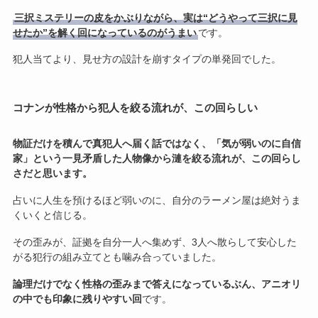
三択ミステリーの皮をかぶりながら、実は“どうやって三択に見
せたか”を解く回になっているのがうまい
です。
犯人当てより、見せ方の設計を崩すタイプの単発回でした。
コナンが性格から犯人を絞る流れが、この回らしい
物証だけを積んで真犯人へ届く話ではなく、「気が弱いのに自信
家」という一見矛盾した人物像から漣を絞る流れが、この回らし
さだと思います。
占いに人生を預けるほど弱いのに、自分のラーメン屋は絶対うま
くいくと信じる。
その歪みが、証拠を自分一人へ集めず、3人へ散らして安心した
がる犯行の組み立てとも噛み合っていました。
論理だけでなく性格の歪みまで答えになっているぶん、アニオリ
の中でも印象に残りやすい回
です。