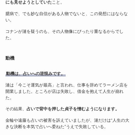
にも見せようとしていた
こと。
臆病で、でも妙な自信がある人物でないと、この発想にはならな
い。
コナンが漣を疑うのも、その人物像にぴったり重なるからでし
た。
動機
動機は、占いへの逆恨みです。
漣は「今こそ運気が最高」と言われ、仕事を辞めてラーメン店を
開業しました。ところが店は失敗し、借金を抱えて人生が崩れ
た。
その結果、
占いで背中を押した貞子を憎むようになります。
金輪や遠藤も占いの被害を訴えていましたが、漣だけは“人生の大
きな決断を本気で占いへ委ねた”うえで失敗している。