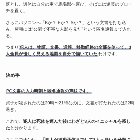
落とし、遺体は自分の車で馬場邸へ運び、そばには遠藤のブロー
チを置く。
さらにパソコンへ「Kか？ Eか？ Sか？」という文書を打ち込
み、翌朝には“公園で不審な人影を見た”という匿名通報まで入れ
る。
つまり
犯人は、物証、文書、通報、移動経路の全部を使って、3
人全員が怪しく見える地図を自分で描いていた
わけです。
決め手
PC文書の入力時刻と匿名通報の声紋です。
貞子が殺されたのは20時〜21時なのに、文書が打たれたのは22時
過ぎ。
これで、
犯人は死体を運んだ後にわざと3人のイニシャルを残し
た
と分かります。
さらに
コナンは、「犯人が移動死体までして3人へ疑いを分散さ