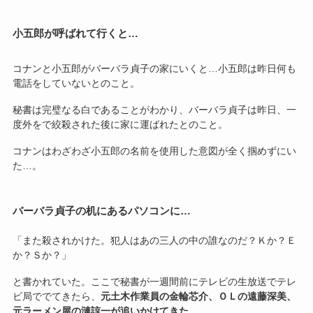
小五郎が呼ばれて行くと…
コナンと小五郎がバーバラ貞子の家にいくと…小五郎は昨日何も
電話をしていないとのこと。
秘書は完璧なる白であることがわかり、バーバラ貞子は昨日、一
度外をで絞殺された後に家に運ばれたとのこと。
コナンはわざわざ小五郎の名前を使用した意図が全く掴めずにい
た…。
バーバラ貞子の机にあるパソコンに…
「また殺されかけた。犯人はあの三人の中の誰なのだ？Ｋか？Ｅ
か？Ｓか？」
と書かれていた。ここで秘書が一週間前にテレビの生放送でテレ
ビ局ででてきたら、
元土木作業員の金輪芯介、ＯＬの遠藤深美、
元ラーメン屋の漣諒一が追いかけてきた。