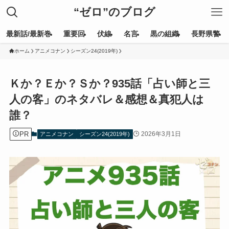
“ゼロ”のブログ
最新話/最新巻
重要回
伏線
名言
黒の組織
長野県警
ホーム
アニメコナン
シーズン24(2019年)
Ｋか？Ｅか？Ｓか？935話「占い師と三
人の客」のネタバレ＆感想＆真犯人は
誰？
PR
2026年3月1日
アニメコナン
シーズン24(2019年)