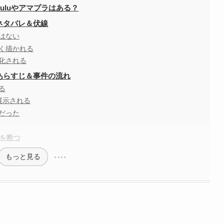
uluやアマプラはある？
ネタバレ＆伏線
はない
く描かれる
化される
あらすじ＆事件の流れ
る
展示される
だった
道を断つ
もっと見る