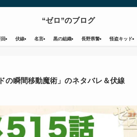
“ゼロ”のブログ
要回
伏線
名言
黒の組織
長野県警
怪盗キッド
ッドの瞬間移動魔術」のネタバレ＆伏線