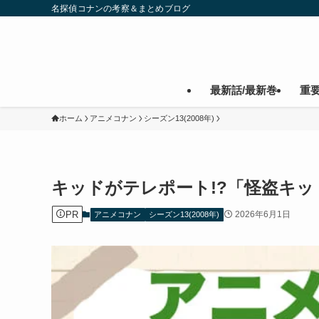
名探偵コナンの考察＆まとめブログ
最新話/最新巻
重
ホーム
アニメコナン
シーズン13(2008年)
キッドがテレポート!?「怪盗キ
PR
2026年6月1日
アニメコナン
シーズン13(2008年)