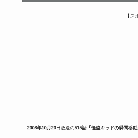
【ス
2008年10月20日
放送の
515話「怪盗キッドの瞬間移