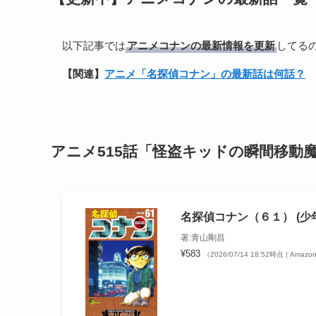
以下記事では
アニメコナンの最新情報を更新
してる
【関連】
アニメ「名探偵コナン」の最新話は何話？
アニメ515話「怪盗キッドの瞬間移動
名探偵コナン（６１） (少
著:青山剛昌
¥583
（2026/07/14 18:52時点 | Ama