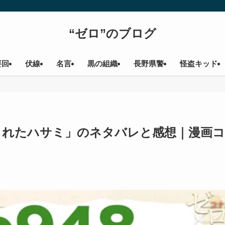
“ゼロ”のブログ
要回
伏線
名言
黒の組織
長野県警
怪盗キッド
「握られたハサミ」のネタバレと感想｜漫画コ