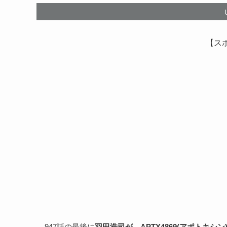
【ス
947話の最後に
羽田浩司が、APTX4869(アポトキシ