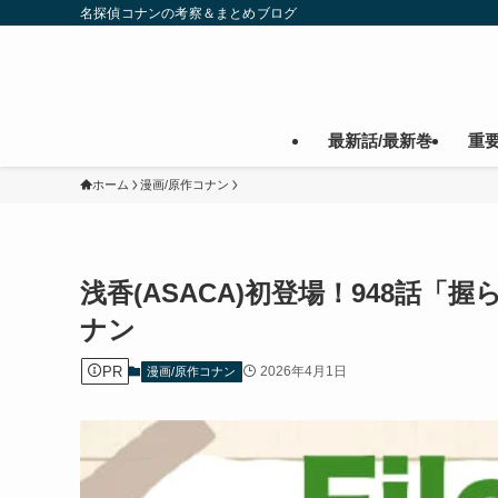
名探偵コナンの考察＆まとめブログ
最新話/最新巻
重
ホーム
漫画/原作コナン
浅香(ASACA)初登場！948話
ナン
PR
2026年4月1日
漫画/原作コナン