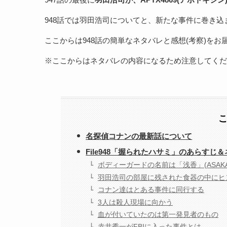
948話では羽田浩司についてと、新たな事件に巻き込
ここからは948話の簡単なネタバレと感想(考察)をお
※ここからはネタバレの内容になるため注意してくだ
名探偵コナンの最新話について
File948「握られたハサミ」のあらすじ
ボディーガードの名前は「浅香」(ASAKA
羽田浩司の部屋に残された食器の中にヒ
コナン達はとある事件に同行する
3人は殺人現場に向かう
血が付いていたのは第一発見者のもの
赤井秀一がFBIに入った事件とは