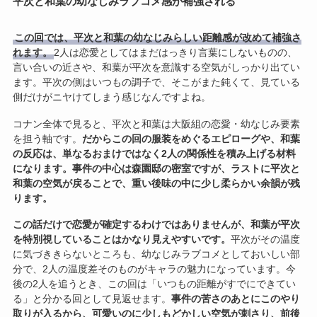
平次と和葉の幼なじみラブコメ感が補強される
この回では、平次と和葉の幼なじみらしい距離感が改めて補強さ
れます。
2人は恋愛としてはまだはっきり言葉にしないものの、
言い合いの近さや、和葉が平次を意識する空気がしっかり出てい
ます。平次の側はいつもの調子で、そこがまた鈍くて、見ている
側だけがニヤけてしまう感じなんですよね。
コナン全体で見ると、平次と和葉は大阪組の恋愛・幼なじみ要素
を担う軸です。
だからこの回の服装をめぐるエピローグや、和葉
の反応は、単なるおまけではなく2人の関係性を積み上げる材料
になります。
事件の中心は森園邸の密室ですが、ラストに平次と
和葉の空気が戻ることで、重い後味の中に少し柔らかい余韻が残
ります。
この話だけで恋愛が確定するわけではありませんが、和葉が平次
を特別視していることはかなり見えやすいです。
平次がその温度
に気づききらないところも、幼なじみラブコメとしておいしい部
分で、2人の温度差そのものがキャラの魅力になっています。今
後の2人を追うとき、この回は「いつもの距離がすでにできてい
る」と分かる回として見返せます。
事件の苦さのあとにこのやり
取りが入るから、可愛いのに少しもどかしい空気が刺さり、前後