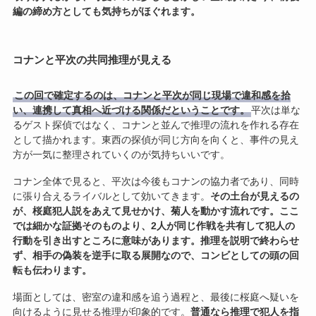
編の締め方としても気持ちがほぐれます。
コナンと平次の共同推理が見える
この回で確定するのは、コナンと平次が同じ現場で違和感を拾
い、連携して真相へ近づける関係だということです。
平次は単な
るゲスト探偵ではなく、コナンと並んで推理の流れを作れる存在
として描かれます。東西の探偵が同じ方向を向くと、事件の見え
方が一気に整理されていくのが気持ちいいです。
コナン全体で見ると、平次は今後もコナンの協力者であり、同時
に張り合えるライバルとして効いてきます。
その土台が見えるの
が、桜庭犯人説をあえて見せかけ、菊人を動かす流れです。
ここ
では細かな証拠そのものより、2人が同じ作戦を共有して犯人の
行動を引き出すところに意味があります。
推理を説明で終わらせ
ず、相手の偽装を逆手に取る展開なので、コンビとしての頭の回
転も伝わります。
場面としては、密室の違和感を追う過程と、最後に桜庭へ疑いを
向けるように見せる推理が印象的です。
普通なら推理で犯人を指