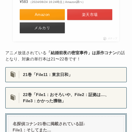
¥583
（2024/08/24 16:24時点 | Amazon調べ）
Amazon
楽天市場
メルカリ
ポチップ
アニメ放送されている
「結婚前夜の密室事件」は原作コナン
の話
となり、対象の単行本は21〜22巻です！
21巻「File11：東京日和」
22巻「File1：おそろいや、File2：証拠は…、
File3：かかった獲物」
名探偵コナン21巻に掲載されている話↓
File1：そしてまた…