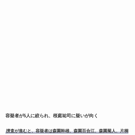
容疑者が5人に絞られ、桜庭祐司に疑いが向く
捜査が進むと、容疑者は森園幹雄、森園百合江、森園菊人、片桐