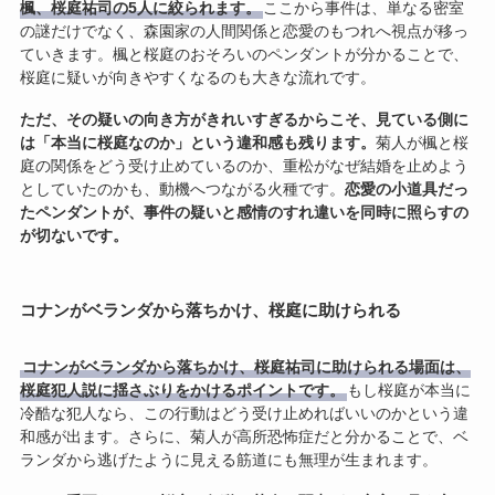
楓、桜庭祐司の5人に絞られます。
ここから事件は、単なる密室
の謎だけでなく、森園家の人間関係と恋愛のもつれへ視点が移っ
ていきます。楓と桜庭のおそろいのペンダントが分かることで、
桜庭に疑いが向きやすくなるのも大きな流れです。
ただ、その疑いの向き方がきれいすぎるからこそ、見ている側に
は「本当に桜庭なのか」という違和感も残ります。
菊人が楓と桜
庭の関係をどう受け止めているのか、重松がなぜ結婚を止めよう
としていたのかも、動機へつながる火種です。
恋愛の小道具だっ
たペンダントが、事件の疑いと感情のすれ違いを同時に照らすの
が切ないです。
コナンがベランダから落ちかけ、桜庭に助けられる
コナンがベランダから落ちかけ、桜庭祐司に助けられる場面は、
桜庭犯人説に揺さぶりをかけるポイントです。
もし桜庭が本当に
冷酷な犯人なら、この行動はどう受け止めればいいのかという違
和感が出ます。さらに、菊人が高所恐怖症だと分かることで、ベ
ランダから逃げたように見える筋道にも無理が生まれます。