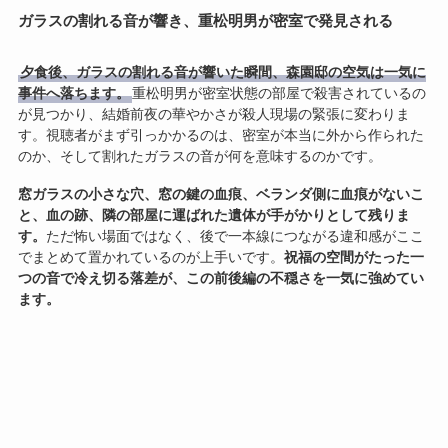
ガラスの割れる音が響き、重松明男が密室で発見される
夕食後、ガラスの割れる音が響いた瞬間、森園邸の空気は一気に
事件へ落ちます。
重松明男が密室状態の部屋で殺害されているの
が見つかり、結婚前夜の華やかさが殺人現場の緊張に変わりま
す。視聴者がまず引っかかるのは、密室が本当に外から作られた
のか、そして割れたガラスの音が何を意味するのかです。
窓ガラスの小さな穴、窓の鍵の血痕、ベランダ側に血痕がないこ
と、血の跡、隣の部屋に運ばれた遺体が手がかりとして残りま
す。
ただ怖い場面ではなく、後で一本線につながる違和感がここ
でまとめて置かれているのが上手いです。
祝福の空間がたった一
つの音で冷え切る落差が、この前後編の不穏さを一気に強めてい
ます。