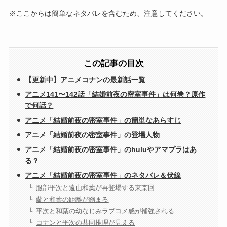
※ここからは簡単なネタバレを含むため、注意してください。
この記事の目次
【更新中】アニメコナンの最新話一覧
アニメ141〜142話「結婚前夜の密室事件」は何巻？原作
で何話？
アニメ「結婚前夜の密室事件」の簡単なあらすじ
アニメ「結婚前夜の密室事件」の登場人物
アニメ「結婚前夜の密室事件」のhuluやアマプラはあ
る？
アニメ「結婚前夜の密室事件」のネタバレ＆伏線
服部平次と遠山和葉が再登場する東京回
蘭と和葉の距離が縮まる
平次と和葉の幼なじみラブコメ感が補強される
コナンと平次の共同推理が見える