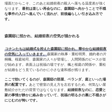
場面だからこそ、このあと結婚前夜の殺人へ落ちる温度差が強く
なります。
最初は楽しい再会なのに、森園邸へ向かうことで不穏
な事件の入口へ進んでいく流れが、前後編らしい引き込み方で
す。
森園邸に招かれ、結婚前夜の空気が描かれる
コナンたちは結婚式を控えた森園邸に招かれ、華やかな結婚前夜
の空気に入っていきます。
森園家の執事・重松明男、婚約者の片
桐楓、桜庭祐司、森園家の人々が登場し、人間関係のピースが並
び始めます。表面上は祝福の場ですが、楓と桜庭の関係や、重松
が結婚をどう見ているのかに小さな違和感が残ります。
ここで効いてくるのが、森園邸の部屋、ベランダ、庭といった場
所の配置です。
あとで密室の見え方を左右するため、何気ない屋
敷紹介がただの背景ではなくなります。
結婚前夜なのに、恋愛と
家の事情が静かに絡み合っていて、祝福の明るさの裏に不穏さが
にじむのが怖いです。