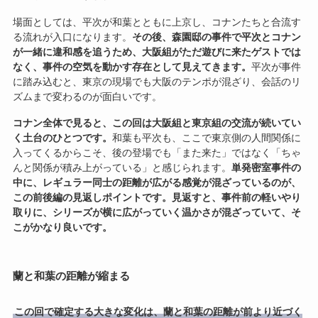
場面としては、平次が和葉とともに上京し、コナンたちと合流す
る流れが入口になります。
その後、森園邸の事件で平次とコナン
が一緒に違和感を追うため、大阪組がただ遊びに来たゲストでは
なく、事件の空気を動かす存在として見えてきます。
平次が事件
に踏み込むと、東京の現場でも大阪のテンポが混ざり、会話のリ
ズムまで変わるのが面白いです。
コナン全体で見ると、この回は大阪組と東京組の交流が続いてい
く土台のひとつです。
和葉も平次も、ここで東京側の人間関係に
入ってくるからこそ、後の登場でも「また来た」ではなく「ちゃ
んと関係が積み上がっている」と感じられます。
単発密室事件の
中に、レギュラー同士の距離が広がる感覚が混ざっているのが、
この前後編の見返しポイントです。
見返すと、事件前の軽いやり
取りに、シリーズが横に広がっていく温かさが混ざっていて、そ
こがかなり良いです。
蘭と和葉の距離が縮まる
この回で確定する大きな変化は、蘭と和葉の距離が前より近づく