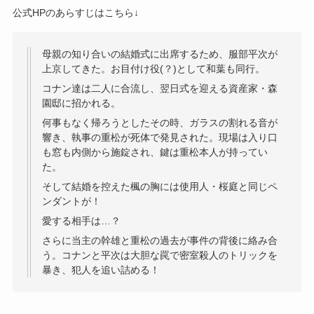
公式HPのあらすじはこちら↓
母親の知り合いの結婚式に出席するため、服部平次が
上京してきた。お目付け役(？)として和葉も同行。
コナン達は二人に合流し、翌日式を迎える資産家・森
園邸に招かれる。
何事もなく帰ろうとしたその時、ガラスの割れる音が
響き、執事の重松が死体で発見された。現場は入り口
も窓も内側から施錠され、鍵は重松本人が持ってい
た。
そして結婚を控えた楓の胸には使用人・桜庭と同じペ
ンダントが！
愛する相手は…？
さらに当主の幹雄と重松の過去が事件の背後に絡み合
う。コナンと平次は大胆な罠で密室殺人のトリックを
暴き、犯人を追い詰める！