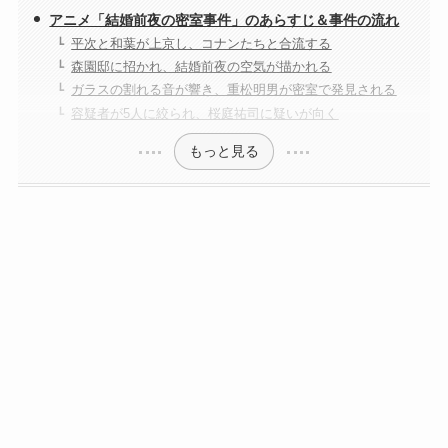
アニメ「結婚前夜の密室事件」のあらすじ＆事件の流れ
平次と和葉が上京し、コナンたちと合流する
森園邸に招かれ、結婚前夜の空気が描かれる
ガラスの割れる音が響き、重松明男が密室で発見される
容疑者が5人に絞られ、桜庭祐司に疑いが向く
もっと見る