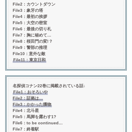
File2：カウントダウン
File3：象牙の塔
File4：最初の挨拶
File5：大空の密室
File6：最後の切り札
File7：胸に秘めて…
File8：桜田門の変!？
File9：警部の推理
File10：意外な敵
File11：東京日和
名探偵コナン22巻に掲載されている話↓
File1：おそろいや
File2：証拠は…
File3：かかった獲物
File4：北斗星
File5：馬脚を露わす1?
File6：to be continued…
File7：終着駅