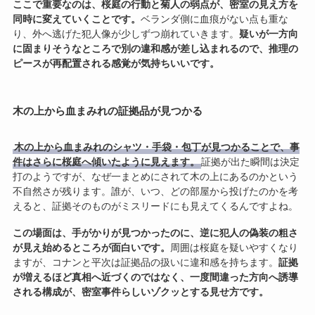
ここで重要なのは、桜庭の行動と菊人の弱点が、密室の見え方を
同時に変えていくことです。
ベランダ側に血痕がない点も重な
り、外へ逃げた犯人像が少しずつ崩れていきます。
疑いが一方向
に固まりそうなところで別の違和感が差し込まれるので、推理の
ピースが再配置される感覚が気持ちいいです。
木の上から血まみれの証拠品が見つかる
木の上から血まみれのシャツ・手袋・包丁が見つかることで、事
件はさらに桜庭へ傾いたように見えます。
証拠が出た瞬間は決定
打のようですが、なぜ一まとめにされて木の上にあるのかという
不自然さが残ります。誰が、いつ、どの部屋から投げたのかを考
えると、証拠そのものがミスリードにも見えてくるんですよね。
この場面は、手がかりが見つかったのに、逆に犯人の偽装の粗さ
が見え始めるところが面白いです。
周囲は桜庭を疑いやすくなり
ますが、コナンと平次は証拠品の扱いに違和感を持ちます。
証拠
が増えるほど真相へ近づくのではなく、一度間違った方向へ誘導
される構成が、密室事件らしいゾクッとする見せ方です。