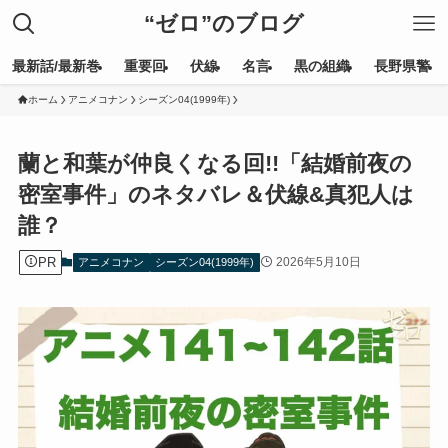
“ゼロ”のブログ
最新話/最新巻
重要回
伏線
名言
黒の組織
長野県警
ホーム
アニメコナン
シーズン04(1999年)
蘭と和葉が仲良くなる回!!「結婚前夜の
密室事件」のネタバレ＆伏線&真犯人は
誰？
PR
2026年5月10日
アニメコナン
シーズン04(1999年)