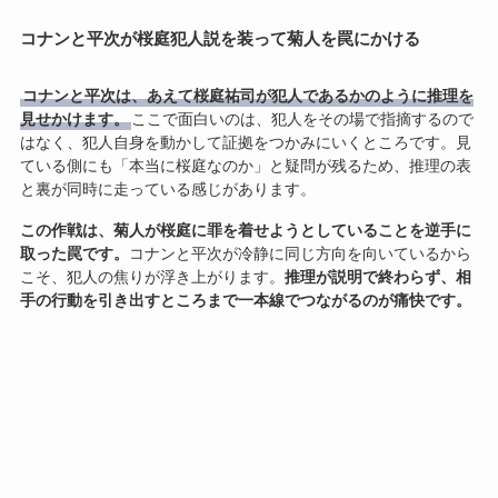
コナンと平次が桜庭犯人説を装って菊人を罠にかける
コナンと平次は、あえて桜庭祐司が犯人であるかのように推理を
見せかけます。
ここで面白いのは、犯人をその場で指摘するので
はなく、犯人自身を動かして証拠をつかみにいくところです。見
ている側にも「本当に桜庭なのか」と疑問が残るため、推理の表
と裏が同時に走っている感じがあります。
この作戦は、菊人が桜庭に罪を着せようとしていることを逆手に
取った罠です。
コナンと平次が冷静に同じ方向を向いているから
こそ、犯人の焦りが浮き上がります。
推理が説明で終わらず、相
手の行動を引き出すところまで一本線でつながるのが痛快です。