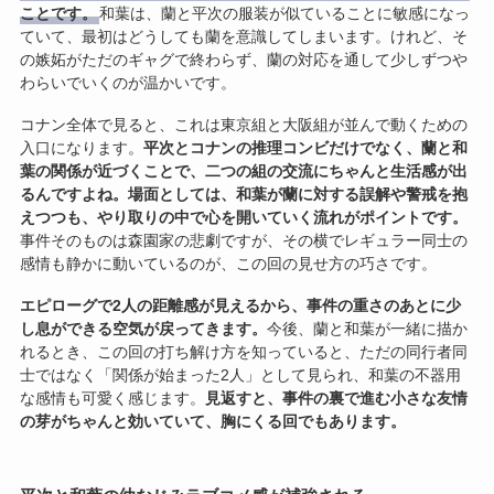
ことです。
和葉は、蘭と平次の服装が似ていることに敏感になっ
ていて、最初はどうしても蘭を意識してしまいます。けれど、そ
の嫉妬がただのギャグで終わらず、蘭の対応を通して少しずつや
わらいでいくのが温かいです。
コナン全体で見ると、これは東京組と大阪組が並んで動くための
入口になります。
平次とコナンの推理コンビだけでなく、蘭と和
葉の関係が近づくことで、二つの組の交流にちゃんと生活感が出
るんですよね。
場面としては、和葉が蘭に対する誤解や警戒を抱
えつつも、やり取りの中で心を開いていく流れがポイントです。
事件そのものは森園家の悲劇ですが、その横でレギュラー同士の
感情も静かに動いているのが、この回の見せ方の巧さです。
エピローグで2人の距離感が見えるから、事件の重さのあとに少
し息ができる空気が戻ってきます。
今後、蘭と和葉が一緒に描か
れるとき、この回の打ち解け方を知っていると、ただの同行者同
士ではなく「関係が始まった2人」として見られ、和葉の不器用
な感情も可愛く感じます。
見返すと、事件の裏で進む小さな友情
の芽がちゃんと効いていて、胸にくる回でもあります。