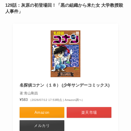
129話：灰原の初登場回！「黒の組織から来た女 大学教授殺
人事件」
名探偵コナン（１８） (少年サンデーコミックス)
著:青山剛昌
¥583
（2026/07/12 17:53時点 | Amazon調べ）
Amazon
楽天市場
メルカリ