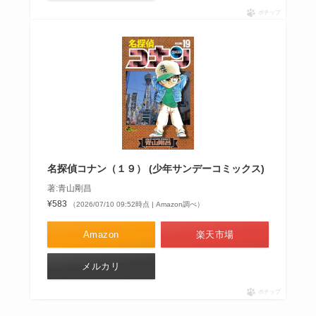
ポチップ
名探偵コナン（１９） (少年サンデーコミックス)
著:青山剛昌
¥583
（2026/07/10 09:52時点 | Amazon調べ）
Amazon
楽天市場
メルカリ
ポチップ