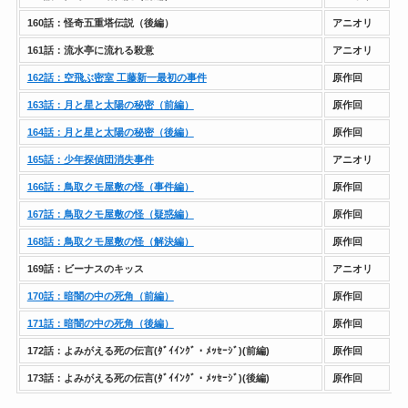
160話：怪奇五重塔伝説（後編）
アニオリ
h
161話：流水亭に流れる殺意
アニオリ
h
162話：空飛ぶ密室 工藤新一最初の事件
原作回
h
163話：月と星と太陽の秘密（前編）
原作回
h
164話：月と星と太陽の秘密（後編）
原作回
h
165話：少年探偵団消失事件
アニオリ
h
166話：鳥取クモ屋敷の怪（事件編）
原作回
h
167話：鳥取クモ屋敷の怪（疑惑編）
原作回
h
168話：鳥取クモ屋敷の怪（解決編）
原作回
h
169話：ビーナスのキッス
アニオリ
h
170話：暗闇の中の死角（前編）
原作回
h
171話：暗闇の中の死角（後編）
原作回
h
172話：よみがえる死の伝言(ﾀﾞｲｲﾝｸﾞ・ﾒｯｾｰｼﾞ)(前編)
原作回
h
173話：よみがえる死の伝言(ﾀﾞｲｲﾝｸﾞ・ﾒｯｾｰｼﾞ)(後編)
原作回
h