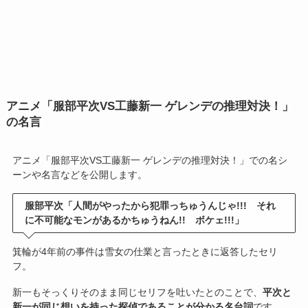
アニメ「服部平次VS工藤新一 ゲレンデの推理対決！」
の名言
アニメ「服部平次VS工藤新一 ゲレンデの推理対決！」での名シ
ーンや名言などを公開します。
服部平次「人間がやったから犯罪っちゅうんじゃ!!! それ
に不可能なモンがあるかちゅうねん!! ボケェ!!!」
箕輪が4年前の事件は雪女の仕業と言ったときに返答したセリ
フ。
新一もそっくりそのまま同じセリフを吐いたとのことで、
平次と
新一が同じ想いを持った探偵であることが分かる名台詞
です。