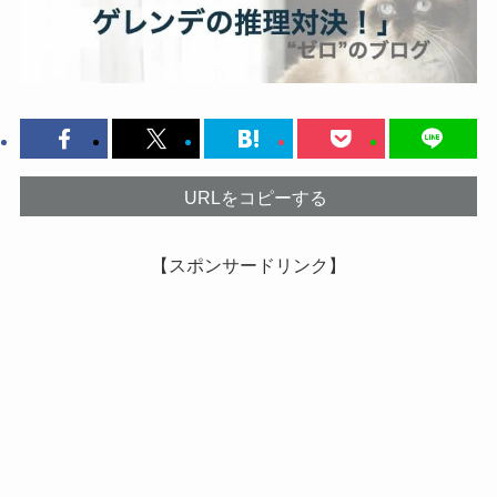
URLをコピーする
【スポンサードリンク】