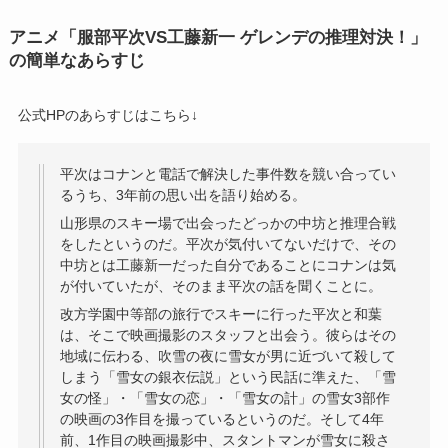
アニメ「服部平次VS工藤新一 ゲレンデの推理対決！」
の簡単なあらすじ
公式HPのあらすじはこちら↓
平次はコナンと電話で解決した事件数を競い合ってい
るうち、3年前の思い出を語り始める。
山形県のスキー場で出会ったどっかの中坊と推理合戦
をしたというのだ。平次が気付いてないだけで、その
中坊とは工藤新一だった自分であることにコナンは気
が付いていたが、そのまま平次の話を聞くことに。
改方学園中等部の旅行でスキーに行った平次と和葉
は、そこで映画撮影のスタッフと出会う。彼らはその
地域に伝わる、吹雪の夜に雪女が男に近づいて殺して
しまう「雪女の銀衣伝説」という民話に準えた、「雪
女の怪」・「雪女の恋」・「雪女の計」の雪女3部作
の映画の3作目を撮っているというのだ。そして4年
前、1作目の映画撮影中、スタントマンが雪女に殺さ