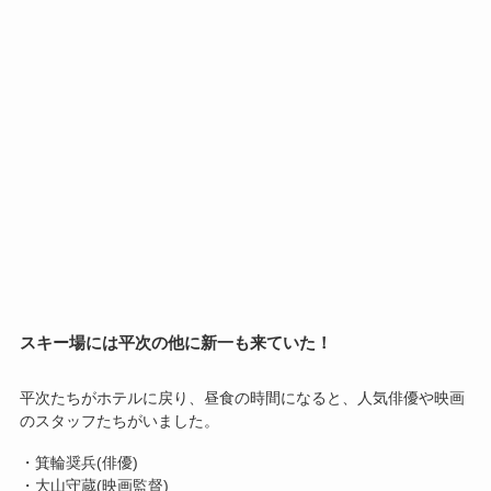
スキー場には平次の他に新一も来ていた！
平次たちがホテルに戻り、昼食の時間になると、人気俳優や映画
のスタッフたちがいました。
・箕輪奨兵(俳優)
・大山守蔵(映画監督)