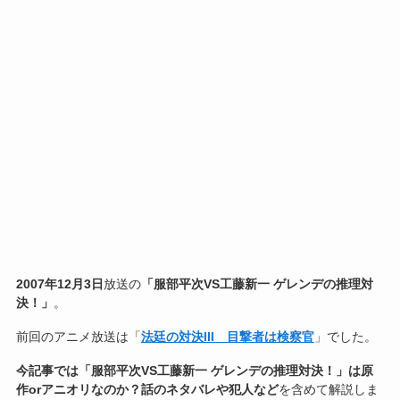
2007年
12
月
3
日
放送の
「服部平次VS工藤新一 ゲレンデの推理対
決！」
。
前回のアニメ放送は「
法廷の対決III 目撃者は検察官
」でした。
今記事では「服部平次VS工藤新一 ゲレンデの推理対決！」は原
作orアニオリなのか？話のネタバレや犯人など
を含めて解説しま