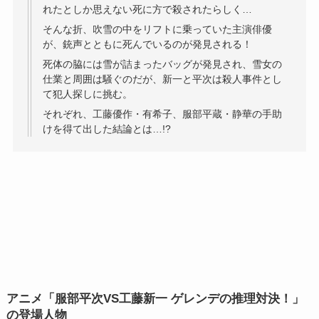
れたとしか思えない死に方で殺されたらしく…
そんな折、吹雪の中をリフトに乗っていた主演俳優
が、銃声とともに死んでいるのが発見される！
死体の脇には雪が詰まったバッグが発見され、雪女の
仕業と周囲は騒ぐのだが、新一と平次は殺人事件とし
て犯人探しに挑む。
それぞれ、工藤優作・有希子、服部平蔵・静華の手助
けを得て出した結論とは…!?
アニメ「服部平次VS工藤新一 ゲレンデの推理対決！」
の登場人物