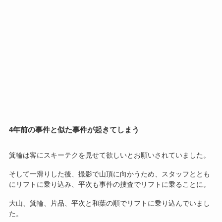
4年前の事件と似た事件が起きてしまう
箕輪は客にスキーテクを見せて欲しいとお願いされていました。
そして一滑りした後、撮影で山頂に向かうため、スタッフととも
にリフトに乗り込み、平次も事件の捜査でリフトに乗ることに。
大山、箕輪、片品、平次と和葉の順でリフトに乗り込んでいまし
た。