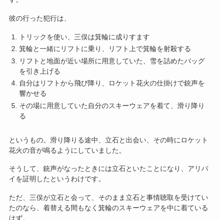
彼の行った犯行は、
トリックを使い、三俣は箕輪に成りすます
箕輪と一緒にリフトに乗り、リフト上で箕輪を射殺する
リフトと地面が近い場所に用意していた、雪を詰めたバッグ
を引き上げる
自分はリフトから飛び降り、ロケット花火の仕掛けで銃声を
響かせる
その場に用意していた自分のスキーウェアを着て、滑り降り
る
というもの。滑り降りる途中、立石と出会い、その時にロケット
花火の音が鳴るようにしていました。
そうして、銃声がなったときには立石といたことになり、アリバ
イを証明したというわけです。
ただ、三俣が立石と会って、そのまま立石と事情聴取を受けてい
たのなら、着替える間もなく箕輪のスキーウェアを中に着ている
はず。