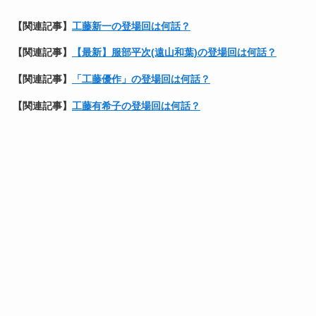
【関連記事】
工藤新一の登場回は何話？
【関連記事】
【最新】服部平次(遠山和葉)の登場回は何話？
【関連記事】
「工藤優作」の登場回は何話？
【関連記事】
工藤有希子の登場回は何話？