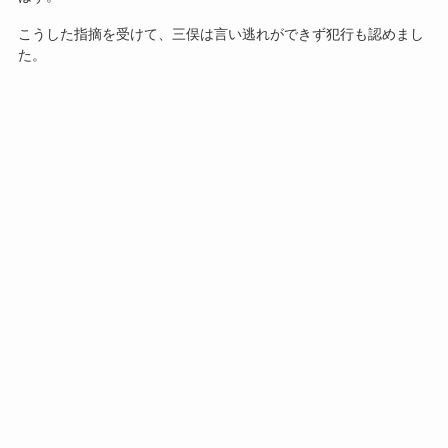
こうした指摘を受けて、三俣は言い逃れができず犯行も認めまし
た。