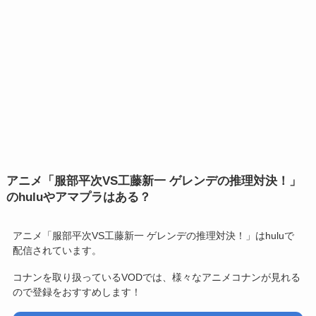
アニメ「服部平次VS工藤新一 ゲレンデの推理対決！」
のhuluやアマプラはある？
アニメ「服部平次VS工藤新一 ゲレンデの推理対決！」はhuluで
配信されています。
コナンを取り扱っているVODでは、様々なアニメコナンが見れる
ので登録をおすすめします！