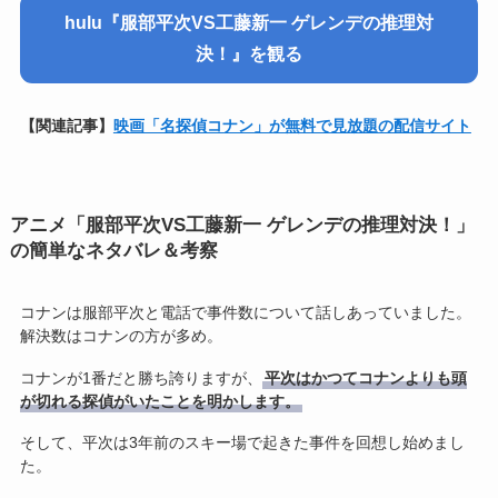
hulu『服部平次VS工藤新一 ゲレンデの推理対
決！』を観る
【関連記事】
映画「名探偵コナン」が無料で見放題の配信サイト
アニメ「服部平次VS工藤新一 ゲレンデの推理対決！」
の簡単なネタバレ＆考察
コナンは服部平次と電話で事件数について話しあっていました。
解決数はコナンの方が多め。
コナンが1番だと勝ち誇りますが、
平次はかつてコナンよりも頭
が切れる探偵がいたことを明かします。
そして、平次は3年前のスキー場で起きた事件を回想し始めまし
た。