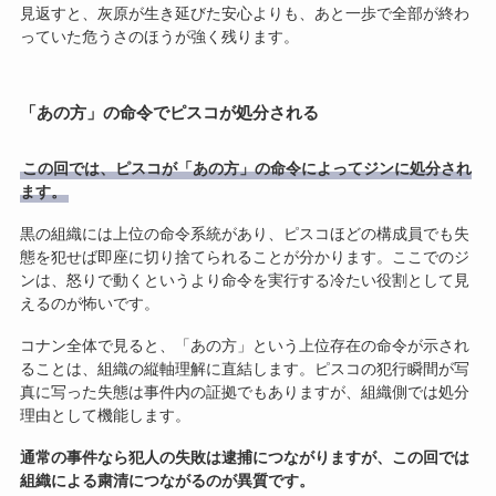
見返すと、灰原が生き延びた安心よりも、あと一歩で全部が終わ
っていた危うさのほうが強く残ります。
「あの方」の命令でピスコが処分される
この回では、ピスコが「あの方」の命令によってジンに処分され
ます。
黒の組織には上位の命令系統があり、ピスコほどの構成員でも失
態を犯せば即座に切り捨てられることが分かります。ここでのジ
ンは、怒りで動くというより命令を実行する冷たい役割として見
えるのが怖いです。
コナン全体で見ると、「あの方」という上位存在の命令が示され
ることは、組織の縦軸理解に直結します。ピスコの犯行瞬間が写
真に写った失態は事件内の証拠でもありますが、組織側では処分
理由として機能します。
通常の事件なら犯人の失敗は逮捕につながりますが、この回では
組織による粛清につながるのが異質です。