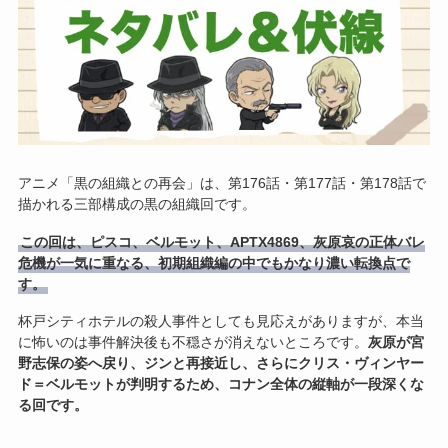
アニメ「黒の組織との再会」は、第176話・第177話・第178話で
描かれる三部構成の黒の組織回です。
この回は、ピスコ、ベルモット、APTX4869、灰原哀の正体バレ
危機が一気に重なる、初期組織編の中でもかなり濃い転換点で
す。
杯戸シティホテルの殺人事件としても見応えがありますが、本当
に怖いのは事件解決後も不穏さが消えないところです。
灰原が宮
野志保の姿へ戻り、ジンと再接近し、さらにクリス・ヴィンヤー
ド＝ベルモットが判明するため、コナン全体の縦軸が一段深くな
る回です。