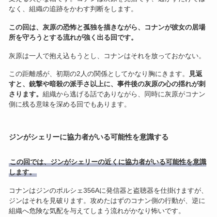
なく、組織の追跡をかわす判断をします。
この回は、灰原の恐怖と孤独を描きながら、コナンが彼女の居場
所を守ろうとする流れが強く出る回です。
灰原は一人で抱え込もうとし、コナンはそれを放っておかない。
この距離感が、初期の2人の関係としてかなり胸にきます。
見返
すと、銃撃や暗殺の派手さ以上に、事件後の灰原の心の揺れが刺
さります。
組織から逃げる話でありながら、同時に灰原がコナン
側に残る意味を深める回でもあります。
ジンがシェリーに協力者がいる可能性を意識する
この回では、ジンがシェリーの近くに協力者がいる可能性を意識
します。
コナンはジンのポルシェ356Aに発信器と盗聴器を仕掛けますが、
ジンはそれを見破ります。攻めたはずのコナン側の行動が、逆に
組織へ危険な気配を与えてしまう流れがかなり怖いです。