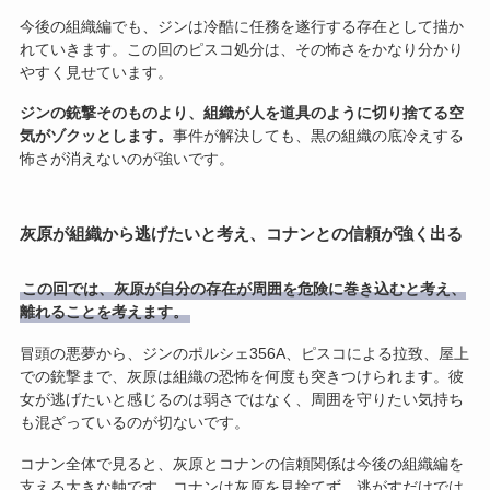
今後の組織編でも、ジンは冷酷に任務を遂行する存在として描か
れていきます。この回のピスコ処分は、その怖さをかなり分かり
やすく見せています。
ジンの銃撃そのものより、組織が人を道具のように切り捨てる空
気がゾクッとします。
事件が解決しても、黒の組織の底冷えする
怖さが消えないのが強いです。
灰原が組織から逃げたいと考え、コナンとの信頼が強く出る
この回では、灰原が自分の存在が周囲を危険に巻き込むと考え、
離れることを考えます。
冒頭の悪夢から、ジンのポルシェ356A、ピスコによる拉致、屋上
での銃撃まで、灰原は組織の恐怖を何度も突きつけられます。彼
女が逃げたいと感じるのは弱さではなく、周囲を守りたい気持ち
も混ざっているのが切ないです。
コナン全体で見ると、灰原とコナンの信頼関係は今後の組織編を
支える大きな軸です。コナンは灰原を見捨てず、逃がすだけでは