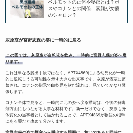
ベルモットの正体や秘密とは？ボ
スやコナンとの関係、素顔が女優
のシャロン？
灰原哀が宮野志保の姿に一時的に戻る
この回では、灰原哀が白乾児を飲み、一時的に宮野志保の姿へ戻
ります。
これは単なる脱出手段ではなく、APTX4869による幼児化が一時
的に逆転しうる可能性を示す大きな出来事です。灰原が酒蔵に監
禁され、コナンの指示で白乾児を飲む流れは、見ていてかなり緊
張します。
コナン全体で見ると、一時的に元の姿へ戻る描写は、今後の解毒
剤方面にもつながる大事な材料です。新一だけでなく、灰原も身
体変化の当事者として描かれることで、APTX4869が物語の根幹
にある薬だと改めて分かります。
宮野志保の姿で煙突から脱出する場面は、救いであると同時に、