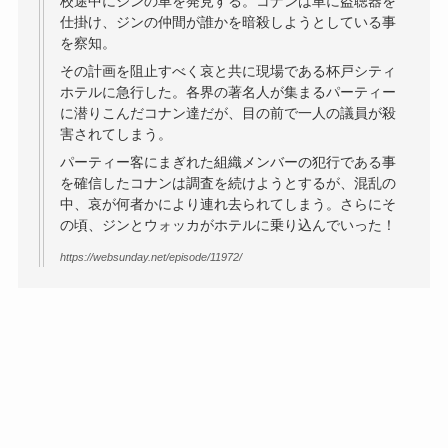
校途中にジンの車を発見する。コナンは車に盗聴器を
仕掛け、ジンの仲間が誰かを暗殺しようとしている事
を察知。
その計画を阻止すべく哀と共に現場である杯戸シティ
ホテルに急行した。各界の著名人が集まるパーティー
に潜りこんだコナン達だが、目の前で一人の議員が殺
害されてしまう。
パーティー客にまぎれた組織メンバーの犯行である事
を確信したコナンは調査を続けようとするが、混乱の
中、哀が何者かにより連れ去られてしまう。さらにそ
の頃、ジンとウォッカがホテルに乗り込んでいった！
https://websunday.net/episode/11972/