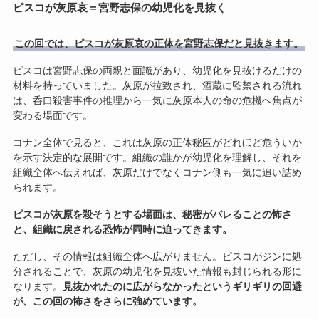
ピスコが灰原哀＝宮野志保の幼児化を見抜く
この回では、ピスコが灰原哀の正体を宮野志保だと見抜きます。
ピスコは宮野志保の両親と面識があり、幼児化を見抜けるだけの
材料を持っていました。灰原が拉致され、酒蔵に監禁される流れ
は、呑口殺害事件の推理から一気に灰原本人の命の危機へ焦点が
変わる場面です。
コナン全体で見ると、これは灰原の正体秘匿がどれほど危ういか
を示す決定的な展開です。組織の誰かが幼児化を理解し、それを
組織全体へ伝えれば、灰原だけでなくコナン側も一気に追い詰め
られます。
ピスコが灰原を殺そうとする場面は、秘密がバレることの怖さ
と、組織に戻される恐怖が同時に迫ってきます。
ただし、その情報は組織全体へ広がりません。ピスコがジンに処
分されることで、灰原の幼児化を見抜いた情報も封じられる形に
なります。
見抜かれたのに広がらなかったというギリギリの回避
が、この回の怖さをさらに強めています。