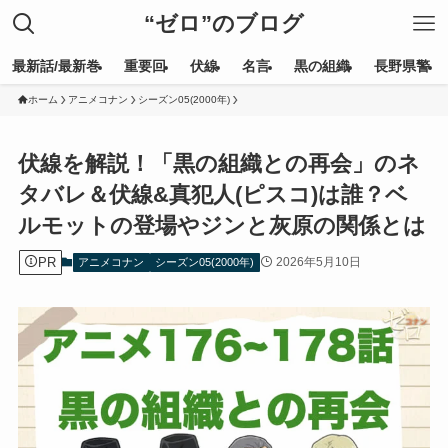
“ゼロ”のブログ
最新話/最新巻
重要回
伏線
名言
黒の組織
長野県警
ホーム
アニメコナン
シーズン05(2000年)
伏線を解説！「黒の組織との再会」のネ
タバレ＆伏線&真犯人(ピスコ)は誰？ベ
ルモットの登場やジンと灰原の関係とは
PR
2026年5月10日
アニメコナン
シーズン05(2000年)