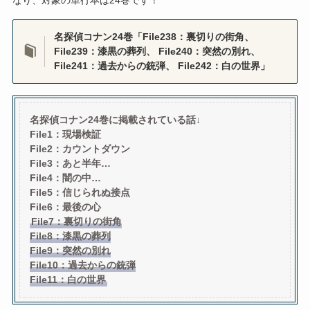
なり、対象の単行本は24巻です！
名探偵コナン24巻「
File238：裏切りの街角、
File239：漆黒の葬列、 File240：突然の別れ、
File241：過去からの銃弾、 File242：白の世界
」
名探偵コナン24巻に掲載されている話↓
File1：現場検証
File2：カウントダウン
File3：あと半年…
File4：闇の中…
File5：信じられぬ接点
File6：最後の心
File7：裏切りの街角
File8：漆黒の葬列
File9：突然の別れ
File10：過去からの銃弾
File11：白の世界