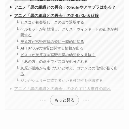
アニメ「黒の組織との再会」のhuluやアマプラはある？
アニメ「黒の組織との再会」のネタバレ＆伏線
ピスコが初登場し、この回で退場する
ベルモットが初登場し、クリス・ヴィンヤードの正体が判
明する
灰原哀が宮野志保の姿に一時的に戻る
APTX4869の性質に関する情報が出る
ピスコが灰原哀＝宮野志保の幼児化を見抜く
「あの方」の命令でピスコが処分される
灰原が組織から逃げたいと考え、コナンとの信頼が強く出
る
ジンがシェリーに協力者がいる可能性を意識する
アニメ「黒の組織との再会」のあらすじ＆事件の流れ
もっと見る