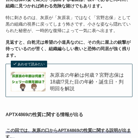
組織に見つかれば終わる危険な賭けでもあります。
特に刺さるのは、灰原が「灰原哀」ではなく「宮野志保」として
黒の組織の視界に戻ってしまう怖さです。小さな姿なら隠れてい
られた秘密が、一時的な復帰によって一気に表へ出ます。
見返すと、白乾児は希望の小道具なのに、その先に屋上の銃撃が
待っているのが苦く、組織編らしい救いと恐怖の同居が強く残り
ます。
あわせて読みたい
灰原哀の年齢は何歳？宮野志保は
18歳!?見た目の年齢・誕生日・判
明回を解説
APTX4869の性質に関する情報が出る
この回では、灰原の口からAPTX4869の性質に関する説明が出ま
す。