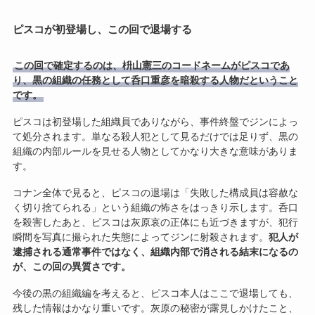
ピスコが初登場し、この回で退場する
この回で確定するのは、枡山憲三のコードネームがピスコであ
り、黒の組織の任務として呑口重彦を暗殺する人物だということ
です。
ピスコは初登場した組織員でありながら、事件終盤でジンによっ
て処分されます。単なる殺人犯として見るだけでは足りず、黒の
組織の内部ルールを見せる人物としてかなり大きな意味がありま
す。
コナン全体で見ると、ピスコの退場は「失敗した構成員は容赦な
く切り捨てられる」という組織の怖さをはっきり示します。呑口
を殺害したあと、ピスコは灰原哀の正体にも近づきますが、犯行
瞬間を写真に撮られた失態によってジンに射殺されます。
犯人が
逮捕される通常事件ではなく、組織内部で消される結末になるの
が、この回の異質さです。
今後の黒の組織編を考えると、ピスコ本人はここで退場しても、
残した情報はかなり重いです。灰原の秘密が露見しかけたこと、