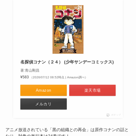
名探偵コナン（２４） (少年サンデーコミックス)
著:青山剛昌
¥583
（2026/07/12 08:52時点 | Amazon調べ）
Amazon
楽天市場
メルカリ
ポチップ
アニメ放送されている「黒の組織との再会」は原作コナンの話と