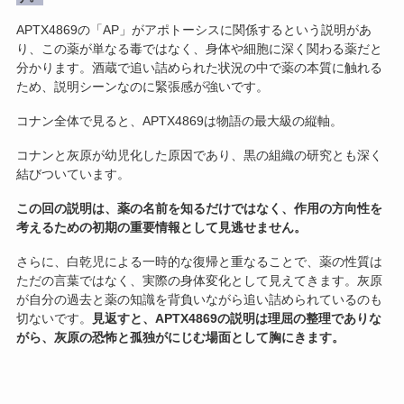
APTX4869の「AP」がアポトーシスに関係するという説明があ
り、この薬が単なる毒ではなく、身体や細胞に深く関わる薬だと
分かります。酒蔵で追い詰められた状況の中で薬の本質に触れる
ため、説明シーンなのに緊張感が強いです。
コナン全体で見ると、APTX4869は物語の最大級の縦軸。
コナンと灰原が幼児化した原因であり、黒の組織の研究とも深く
結びついています。
この回の説明は、薬の名前を知るだけではなく、作用の方向性を
考えるための初期の重要情報として見逃せません。
さらに、白乾児による一時的な復帰と重なることで、薬の性質は
ただの言葉ではなく、実際の身体変化として見えてきます。灰原
が自分の過去と薬の知識を背負いながら追い詰められているのも
切ないです。
見返すと、APTX4869の説明は理屈の整理でありな
がら、灰原の恐怖と孤独がにじむ場面として胸にきます。