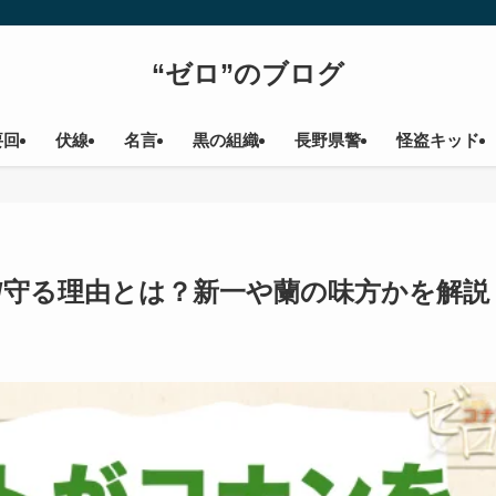
“ゼロ”のブログ
要回
伏線
名言
黒の組織
長野県警
怪盗キッド
/守る理由とは？新一や蘭の味方かを解説