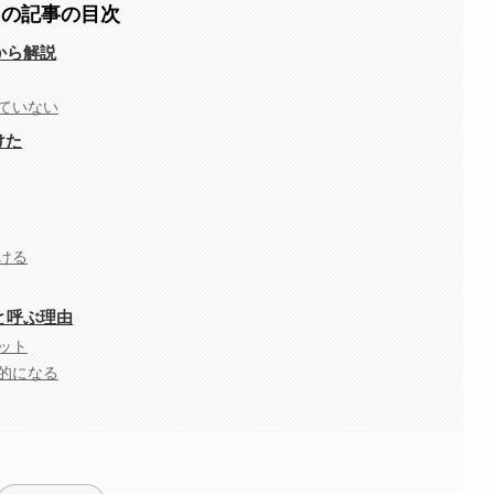
この記事の目次
から解説
ていない
けた
ける
と呼ぶ理由
ット
的になる