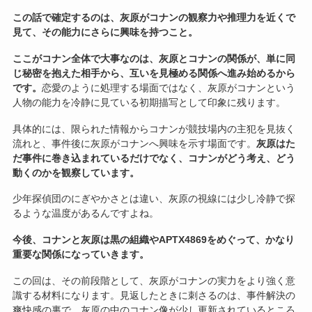
この話で確定するのは、灰原がコナンの観察力や推理力を近くで
見て、その能力にさらに興味を持つこと。
ここがコナン全体で大事なのは、灰原とコナンの関係が、単に同
じ秘密を抱えた相手から、互いを見極める関係へ進み始めるから
です。
恋愛のように処理する場面ではなく、灰原がコナンという
人物の能力を冷静に見ている初期描写として印象に残ります。
具体的には、限られた情報からコナンが競技場内の主犯を見抜く
流れと、事件後に灰原がコナンへ興味を示す場面です。
灰原はた
だ事件に巻き込まれているだけでなく、コナンがどう考え、どう
動くのかを観察しています。
少年探偵団のにぎやかさとは違い、灰原の視線には少し冷静で探
るような温度があるんですよね。
今後、コナンと灰原は黒の組織やAPTX4869をめぐって、かなり
重要な関係になっていきます。
この回は、その前段階として、灰原がコナンの実力をより強く意
識する材料になります。見返したときに刺さるのは、事件解決の
爽快感の裏で、灰原の中のコナン像が少し更新されているところ