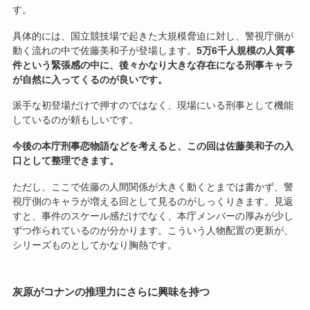
す。
具体的には、国立競技場で起きた大規模脅迫に対し、警視庁側が
動く流れの中で佐藤美和子が登場します。
5万6千人規模の人質事
件という緊張感の中に、後々かなり大きな存在になる刑事キャラ
が自然に入ってくるのが良いです。
派手な初登場だけで押すのではなく、現場にいる刑事として機能
しているのが頼もしいです。
今後の本庁刑事恋物語などを考えると、この回は佐藤美和子の入
口として整理できます。
ただし、ここで佐藤の人間関係が大きく動くとまでは書かず、警
視庁側のキャラが増える回として見るのがしっくりきます。見返
すと、事件のスケール感だけでなく、本庁メンバーの厚みが少し
ずつ作られているのが分かります。こういう人物配置の更新が、
シリーズものとしてかなり胸熱です。
灰原がコナンの推理力にさらに興味を持つ