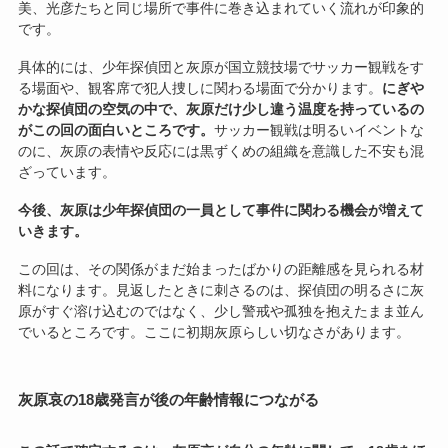
美、光彦たちと同じ場所で事件に巻き込まれていく流れが印象的
です。
具体的には、少年探偵団と灰原が国立競技場でサッカー観戦をす
る場面や、観客席で犯人捜しに関わる場面で分かります。
にぎや
かな探偵団の空気の中で、灰原だけ少し違う温度を持っているの
がこの回の面白いところです。
サッカー観戦は明るいイベントな
のに、灰原の表情や反応には黒ずくめの組織を意識した不安も混
ざっています。
今後、灰原は少年探偵団の一員として事件に関わる機会が増えて
いきます。
この回は、その関係がまだ始まったばかりの距離感を見られる材
料になります。見返したときに刺さるのは、探偵団の明るさに灰
原がすぐ溶け込むのではなく、少し警戒や孤独を抱えたまま並ん
でいるところです。ここに初期灰原らしい切なさがあります。
灰原哀の18歳発言が後の年齢情報につながる