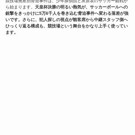
競技場無差別脅迫事件は、少年探偵団と灰原哀のサッカー観戦か
ら始まります。
天皇杯決勝の明るい熱気が、サッカーボールへの
銃撃をきっかけに5万6千人を巻き込む脅迫事件へ変わる落差が強
いです。
さらに、犯人探しの視点が観客席から中継スタッフ側へ
ひっくり返る構成も、競技場という舞台をかなり上手く使ってい
ます。