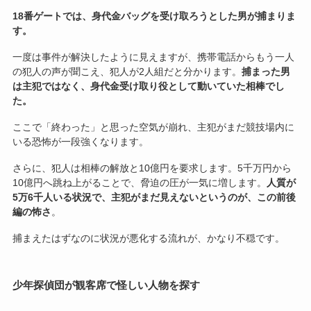
18番ゲートでは、身代金バッグを受け取ろうとした男が捕まりま
す。
一度は事件が解決したように見えますが、携帯電話からもう一人
の犯人の声が聞こえ、犯人が2人組だと分かります。
捕まった男
は主犯ではなく、身代金受け取り役として動いていた相棒でし
た。
ここで「終わった」と思った空気が崩れ、主犯がまだ競技場内に
いる恐怖が一段強くなります。
さらに、犯人は相棒の解放と10億円を要求します。5千万円から
10億円へ跳ね上がることで、脅迫の圧が一気に増します。
人質が
5万6千人いる状況で、主犯がまだ見えないというのが、この前後
編の怖さ
。
捕まえたはずなのに状況が悪化する流れが、かなり不穏です。
少年探偵団が観客席で怪しい人物を探す