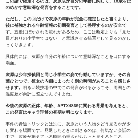
この話で確定するのは、灰原哀が自分の年齢に関して、18歳をほ
のめかす意味深な発言をすることです。
ただし、この回だけで灰原の年齢が完全に確定したと書くより、
後に補強される年齢情報の初期発言として整理するのが安全で
す。
直後にぼかされる流れがあるため、ここは断定よりも「見た
目どおりの小学生ではない」と意識させる描写として見るのがし
っくりきます。
具体的には、灰原が自分の年齢について意味深なことを口にする
場面。
灰原は少年探偵団と同じ小学生の姿で行動していますが、その言
葉ひとつで、彼女の内側にまったく別の時間があることを感じさ
せます。
明るい競技場の中でこの発言が出るからこそ、周囲との
温度差が余計に際立つんですよね。
今後の灰原の正体、年齢、APTX4869に関わる背景を考えると、
この発言はキャラ理解の初期材料になります。
事件の脅迫トリックとは別に、灰原という人物をどう見るかが少
し変わる場面です。見返したときに刺さるのは、何気ない会話の
中で、灰原が抱えている時間の重さがちらっと見えるところ。