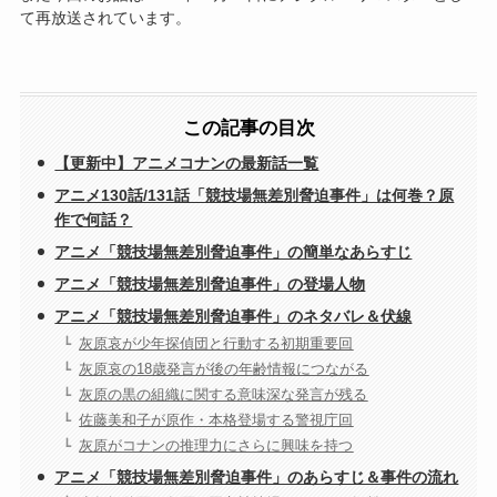
て再放送されています。
この記事の目次
【更新中】アニメコナンの最新話一覧
アニメ130話/131話「競技場無差別脅迫事件」は何巻？原
作で何話？
アニメ「競技場無差別脅迫事件」の簡単なあらすじ
アニメ「競技場無差別脅迫事件」の登場人物
アニメ「競技場無差別脅迫事件」のネタバレ＆伏線
灰原哀が少年探偵団と行動する初期重要回
灰原哀の18歳発言が後の年齢情報につながる
灰原の黒の組織に関する意味深な発言が残る
佐藤美和子が原作・本格登場する警視庁回
灰原がコナンの推理力にさらに興味を持つ
アニメ「競技場無差別脅迫事件」のあらすじ＆事件の流れ