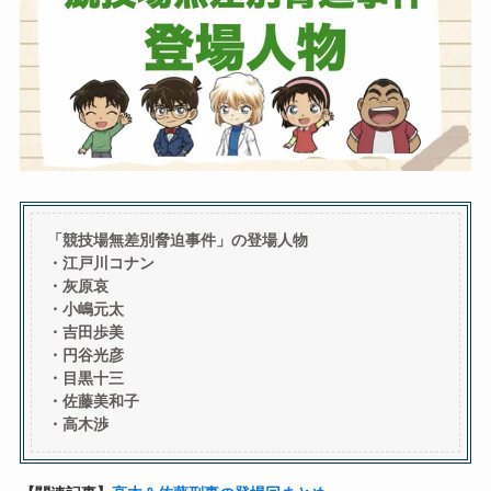
「競技場無差別脅迫事件」の登場人物
・江戸川コナン
・灰原哀
・小嶋元太
・吉田歩美
・円谷光彦
・目黒十三
・佐藤美和子
・高木渉