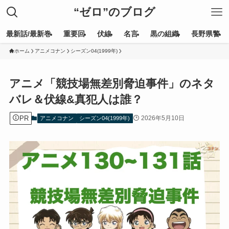
“ゼロ”のブログ
最新話/最新巻
重要回
伏線
名言
黒の組織
長野県警
ホーム
アニメコナン
シーズン04(1999年)
アニメ「競技場無差別脅迫事件」のネタ
バレ＆伏線&真犯人は誰？
PR
2026年5月10日
アニメコナン
シーズン04(1999年)