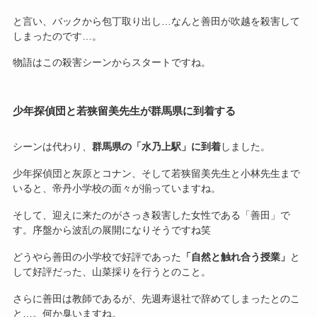
と言い、バックから包丁取り出し…なんと善田が吹越を殺害して
しまったのです…。
物語はこの殺害シーンからスタートですね。
少年探偵団と若狭留美先生が群馬県に到着する
シーンは代わり、
群馬県の「水乃上駅」に到着
しました。
少年探偵団と灰原とコナン、そして若狭留美先生と小林先生まで
いると、帝丹小学校の面々が揃っていますね。
そして、迎えに来たのがさっき殺害した女性である「善田」で
す。序盤から波乱の展開になりそうですね笑
どうやら善田の小学校で好評であった
「自然と触れ合う授業」
と
して好評だった、山菜採りを行うとのこと。
さらに善田は教師であるが、先週寿退社で辞めてしまったとのこ
と…。何か臭いますね。