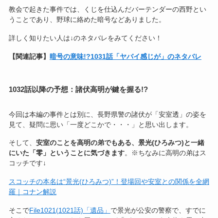
教会で起きた事件では、くじを仕込んだバーテンダーの西野とい
うことであり、野球に絡めた暗号などありました。
詳しく知りたい人は↓のネタバレをみてください！
【関連記事】
暗号の意味!?1031話「ヤバイ感じが」のネタバレ
1032話以降の予想：諸伏高明が鍵を握る!?
今回は本編の事件とは別に、長野県警の諸伏が「安室透」の姿を
見て、疑問に思い「一度どこかで・・・」と思い出します。
そして、
安室のことを高明の弟でもある、景光(ひろみつ)と一緒
にいた「零」ということに気づきます
。※ちなみに高明の弟はス
コッチです↓
スコッチの本名は“景光(ひろみつ)”！登場回や安室との関係を全網
羅｜コナン解説
そこで
File1021(1021話)「遺品」
で景光が公安の警察で、すでに