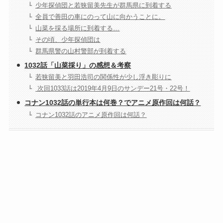
少年探偵団と若狭留美先生が群馬県に到着する
全員で善田の車にのって山に向かうことに。
山菜を採る場所に到着する…
その頃、少年探偵団は
群馬県警の山村警部が到着する
1032話「山菜採り」の感想＆考察
若狭留美と羽田浩司の関係性が少し浮き彫りに
次回1033話は2019年4月9日のサンデー21号・22号！
コナン1032話の単行本は何巻？でアニメ原作回は何話？
コナン1032話のアニメ原作回は何話？