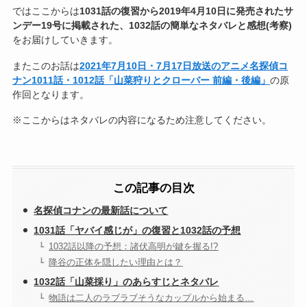
ではここからは
1031話の復習から2019年4月10日に発売されたサ
ンデー19号に掲載された、1032話の簡単なネタバレと感想(考察)
をお届けしていきます。
またこのお話は
2021年7月10日・7月17日放送のアニメ名探偵コ
ナン1011話・1012話「山菜狩りとクローバー 前編・後編」
の原
作回となります。
※ここからはネタバレの内容になるため注意してください。
この記事の目次
名探偵コナンの最新話について
1031話「ヤバイ感じが」の復習と1032話の予想
1032話以降の予想：諸伏高明が鍵を握る!?
降谷の正体を隠したい理由とは？
1032話「山菜採り」のあらすじとネタバレ
物語は二人のラブラブそうなカップルから始まる…