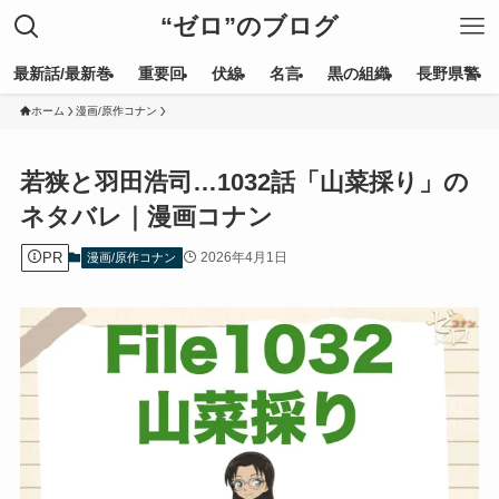
“ゼロ”のブログ
最新話/最新巻
重要回
伏線
名言
黒の組織
長野県警
ホーム
漫画/原作コナン
若狭と羽田浩司…1032話「山菜採り」の
ネタバレ｜漫画コナン
PR
2026年4月1日
漫画/原作コナン