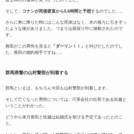
そして、
コナンが死後硬直から5,6時間と予想
するのでした…。
さらに車に降りた時にはこんな死体はなく、木の後ろに引きずっ
たような後がありました。つまり山菜採り中に移動されたので
す。
善田がこの男性を見ると
「ダーリン！！」
と叫びだしたのでし
た。善田の婚約相手ですね…。
群馬県警の山村警部が到着する
群馬といえば、もちろん今回も山村警部が到着します。
そして亡くなった男性については、IT系会社の社長である吹越と
いうことがわかった。
どうやら来月善田と吹越は結婚式を挙げる予定であったとのこ
と。