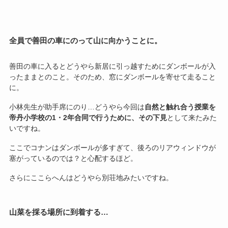
全員で善田の車にのって山に向かうことに。
善田の車に入るとどうやら新居に引っ越すためにダンボールが入
ったままとのこと。そのため、窓にダンボールを寄せて走ること
に。
小林先生が助手席にのり…どうやら今回は
自然と触れ合う授業を
帝丹小学校の1・2年合同で行うために、その下見
として来たみた
いですね。
ここでコナンはダンボールが多すぎて、後ろのリアウィンドウが
塞がっているのでは？と心配するほど。
さらにここらへんはどうやら別荘地みたいですね。
山菜を採る場所に到着する…