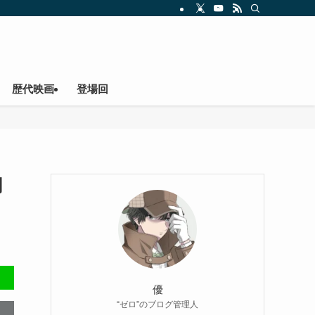
歴代映画
登場回
関
優
“ゼロ”のブログ管理人