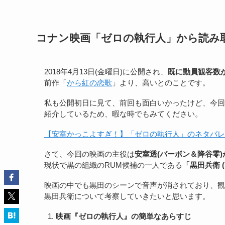
コナン映画「ゼロの執行人」から読み
2018年4月13日(金曜日)に公開され、
既に動員観客数が
前作「
から紅の恋歌
」より、高いとのことです。
私も公開初日に見て、前回も面白いかったけど、今回
紹介しているため、暇な時でもみてください。
【安室かっこよすぎ！】「ゼロの執行人」のネタバレと感
さて、今回の映画の主役は
安室透(バーボン＆降谷零)
現状で黒の組織のRUM候補の一人である
「黒田兵衛 
映画の中でも黒田のシーンで音声が消されており、観
黒田兵衛について考察していきたいと思います。
映画『ゼロの執行人』の簡単なあらすじ