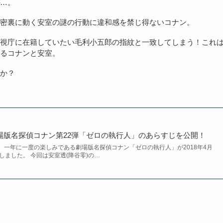
…。
密裏に動く安室の謎の行動に違和感を禁じ得ないコナン。
視庁に在籍していたい毛利小五郎の指紋と一致してしまう！これ
るコナンと安室。
か？
劇場版名探偵コナン第22弾「ゼロの執行人」のあらすじを公開！
、一年に一度の楽しみである劇場版名探偵コナン「ゼロの執行人」が2018年4月
しました。 今回は安室透(降谷零)の…