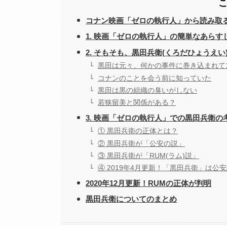
コナン映画「ゼロの執行人」から読み取
1. 映画「ゼロの執行人」の簡単なあらす
2. そもそも、黒田兵衛(くろだひょうえ
黒田は元々、何かの事件に巻き込まれて
コナンのことを会う前に知っていた
黒田は黒の組織の臭いがしない
若狭留美と関係がある？
3. 映画「ゼロの執行人」での黒田兵衛の
① 黒田兵衛の正体とは？
② 黒田兵衛が「公安の説」
③ 黒田兵衛が「RUM(ラム)説」
④ 2019年4月更新！「黒田兵衛」は公安
2020年12月更新！RUMの正体が判明
黒田兵衛についてのまとめ