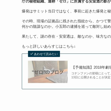
庁の秘密組織、通称「ゼロ」に所属する安室透の影が
爆発はサミット当日ではなく、事前に起きた爆発と秘
その時、現場の証拠品に残された指紋から、かつて警
何かの陰謀なのか。小五郎の逮捕を巡って敵対し始め
果たして、謎の存在・安室透は、敵なのか、味方なの
もっと詳しいあらすじはこちら↓
あわせて読みたい
【予備知識】2018年
コナンファンの皆様にとって
13日に公開されることが決定