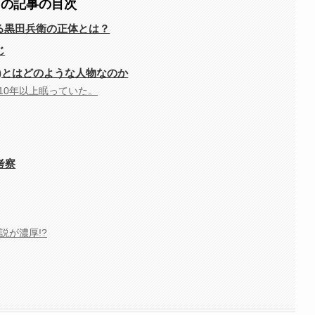
この記事の目次
る黒田兵衛の正体とは？
じ
い)とはどのような人物なのか
10年以上眠っていた。
考察
説が濃厚!?