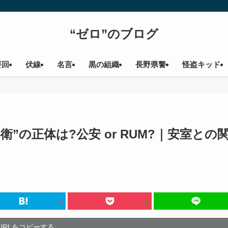
“ゼロ”のブログ
要回
伏線
名言
黒の組織
長野県警
怪盗キッド
”の正体は?公安 or RUM?｜安室との
URLをコピーする