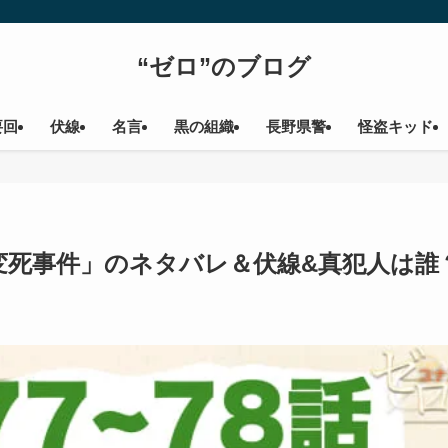
“ゼロ”のブログ
要回
伏線
名言
黒の組織
長野県警
怪盗キッド
変死事件」のネタバレ＆伏線&真犯人は誰