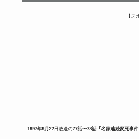
【ス
1997年
9
月
22
日
放送の
77話〜78話「名家連続変死事件