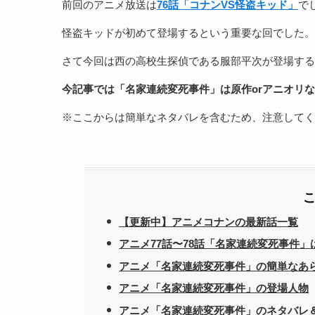
前回のアニメ放送は
76話「コナンVS怪盗キッド」
で
怪盗キッドが初めて登場するという重要な回でした。
さて今回は西の高校生探偵である服部平次が登場する
今記事では「名家連続変死事件」は原作orアニオリ
※ここからは簡単なネタバレを含むため、注意してく
【更新中】アニメコナンの最新話一覧
アニメ77話〜78話「名家連続変死事件
アニメ「名家連続変死事件」の簡単なあ
アニメ「名家連続変死事件」の登場人物
アニメ「名家連続変死事件」のネタバレ