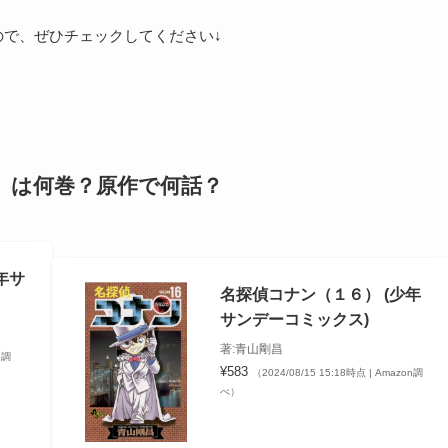
ので、ぜひチェックしてください↓
件」は何巻？原作で何話？
年サ
名探偵コナン（１６） (少年
サンデーコミックス)
著:青山剛昌
n調
¥583
（2024/08/15 15:18時点 | Amazon調
べ）