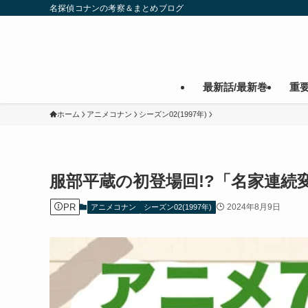
名探偵コナンの考察＆まとめブログ
最新話/最新巻
重
ホーム
アニメコナン
シーズン02(1997年)
服部平蔵の初登場回!?「名家連続
PR
2024年8月9日
アニメコナン
シーズン02(1997年)