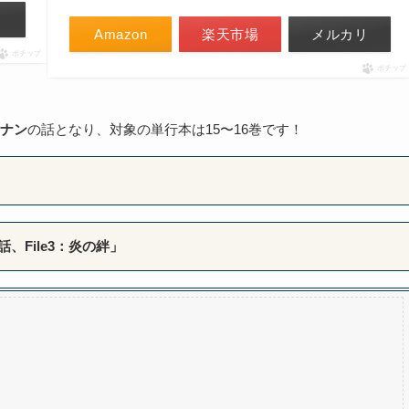
リ
Amazon
楽天市場
メルカリ
ポチップ
ポチップ
ナン
の話となり、対象の単行本は15〜16巻です！
話、File3：炎の絆」