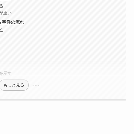
る
が重い
＆事件の流れ
う
を示す
もっと見る