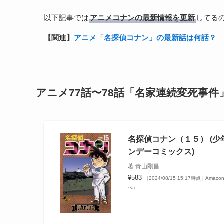
以下記事では
アニメコナンの最新情報を更新
してる
【関連】
アニメ「名探偵コナン」の最新話は何話？
アニメ77話〜78話「名家連続変死事
名探偵コナン（１５） (少
ンデーコミックス)
著:青山剛昌
¥583
（2024/08/15 15:17時点 | Amazo
べ）