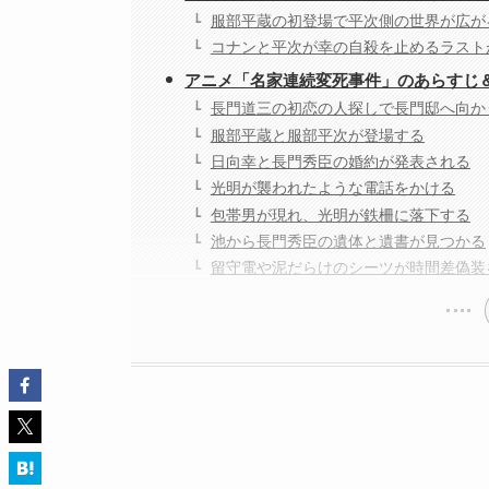
服部平蔵の初登場で平次側の世界が広が
コナンと平次が幸の自殺を止めるラスト
アニメ「名家連続変死事件」のあらすじ
長門道三の初恋の人探しで長門邸へ向か
服部平蔵と服部平次が登場する
日向幸と長門秀臣の婚約が発表される
光明が襲われたような電話をかける
包帯男が現れ、光明が鉄柵に落下する
池から長門秀臣の遺体と遺書が見つかる
留守電や泥だらけのシーツが時間差偽装