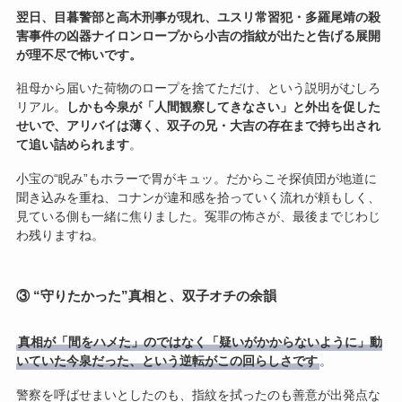
翌日、目暮警部と高木刑事が現れ、ユスリ常習犯・多羅尾靖の殺
害事件の凶器ナイロンロープから小吉の指紋が出たと告げる展開
が理不尽で怖いです。
祖母から届いた荷物のロープを捨てただけ、という説明がむしろ
リアル。
しかも今泉が「人間観察してきなさい」と外出を促した
せいで、アリバイは薄く、双子の兄・大吉の存在まで持ち出され
て追い詰められます
。
小宝の“睨み”もホラーで胃がキュッ。だからこそ探偵団が地道に
聞き込みを重ね、コナンが違和感を拾っていく流れが頼もしく、
見ている側も一緒に焦りました。冤罪の怖さが、最後までじわじ
わ残りますね。
③ “守りたかった”真相と、双子オチの余韻
真相が「間をハメた」のではなく「疑いがかからないように」動
いていた今泉だった、という逆転がこの回らしさです
。
警察を呼ばせまいとしたのも、指紋を拭ったのも善意が出発点な