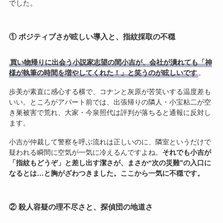
でした。
① ポジティブさが眩しい導入と、指紋採取の不穏
買い物帰りに出会う小説家志望の間小吉が、会社が潰れても「神
様が執筆の時間を増やしてくれた！」と笑うのが眩しいです
。
歩美が素直に感心する横で、コナンと灰原が苦笑いする温度差も
いい。ところがアパート前では、出張帰りの隣人・小宝粘二が空
き巣被害で荒れ、大家・今泉照代は評判が落ちると通報に反対し
ます。
小吉が仲裁して警察を呼ぶ流れは正しいのに、隣室というだけで
疑われる瞬間に空気が一気に冷えるんですよね。
それでも小吉が
「指紋もどうぞ」と差し出す潔さが、まさか“次の災難”の入口に
なるとは…と胸がざわつきました。ここから一気に不穏です。
② 殺人容疑の理不尽さと、探偵団の地道さ