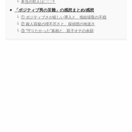
本当の犯人は〇〇？
「ポジティブ男の災難」の感想まとめ/感想
① ポジティブさが眩しい導入と、指紋採取の不穏
② 殺人容疑の理不尽さと、探偵団の地道さ
③ “守りたかった”真相と、双子オチの余韻