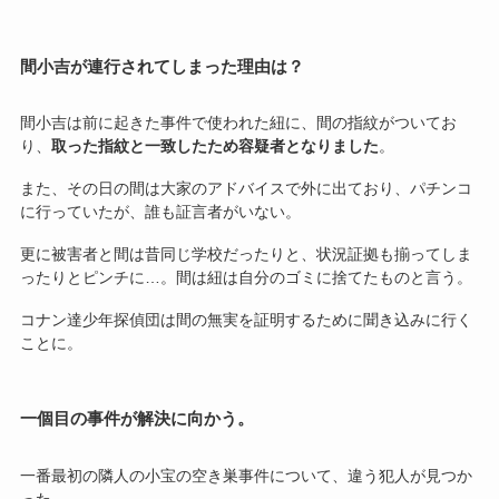
間小吉が連行されてしまった理由は？
間小吉は前に起きた事件で使われた紐に、間の指紋がついてお
り、
取った指紋と一致したため容疑者となりました
。
また、その日の間は大家のアドバイスで外に出ており、パチンコ
に行っていたが、誰も証言者がいない。
更に被害者と間は昔同じ学校だったりと、状況証拠も揃ってしま
ったりとピンチに…。間は紐は自分のゴミに捨てたものと言う。
コナン達少年探偵団は間の無実を証明するために聞き込みに行く
ことに。
一個目の事件が解決に向かう。
一番最初の隣人の小宝の空き巣事件について、違う犯人が見つか
った。