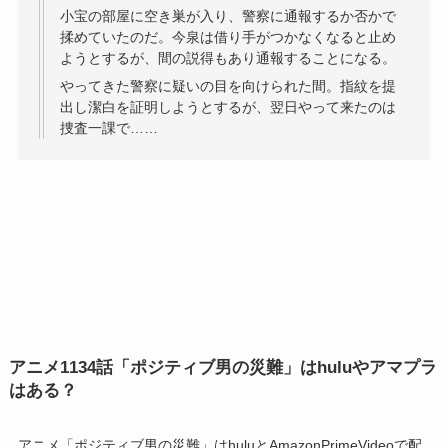
小宝の部屋に空き巣が入り、警察に通報するか否かで
揉めていたのだ。今泉は借り手がつかなくなると止め
ようとするが、間の説得もあり通報することになる。
やってきた警察に疑いの目を向けられた間。指紋を提
出し潔白を証明しようとするが、翌日やって来たのは
捜査一課で……
アニメ1134話「ポジティブ男の災難」はhuluやアマプラ
はある？
アニメ「ポジティブ男の災難」はhuluとAmazonPrimeVideoで配