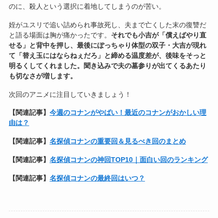
のに、殺人という選択に着地してしまうのが苦い。
姪がユスリで追い詰められ事故死し、夫まで亡くした末の復讐だ
と語る場面は胸が痛かったです。
それでも小吉が「償えばやり直
せる」と背中を押し、最後にぽっちゃり体型の双子・大吉が現れ
て「替え玉にはならねぇだろ」と締める温度差が、後味をそっと
明るくしてくれました。聞き込みで夫の墓参りが出てくるあたり
も切なさが増します。
次回のアニメに注目していきましょう！
【関連記事】
今週のコナンがやばい！最近のコナンがおかしい理
由は？
【関連記事】
名探偵コナンの重要回＆見るべき回のまとめ
【関連記事】
名探偵コナンの神回TOP10｜面白い回のランキング
【関連記事】
名探偵コナンの最終回はいつ？