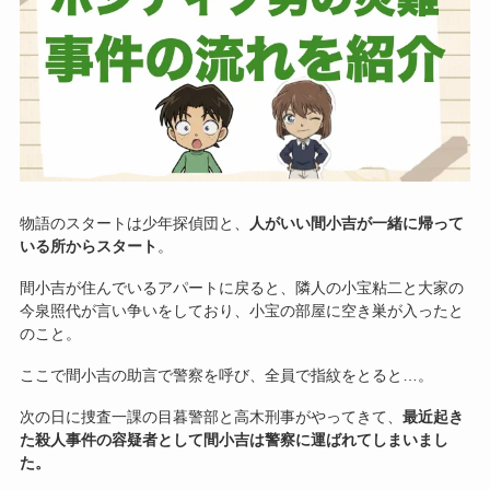
物語のスタートは少年探偵団と、
人がいい間小吉が一緒に帰って
いる所からスタート
。
間小吉が住んでいるアパートに戻ると、隣人の小宝粘二と大家の
今泉照代が言い争いをしており、小宝の部屋に空き巣が入ったと
のこと。
ここで間小吉の助言で警察を呼び、全員で指紋をとると…。
次の日に捜査一課の目暮警部と高木刑事がやってきて、
最近起き
た殺人事件の容疑者として間小吉は警察に運ばれてしまいまし
た。