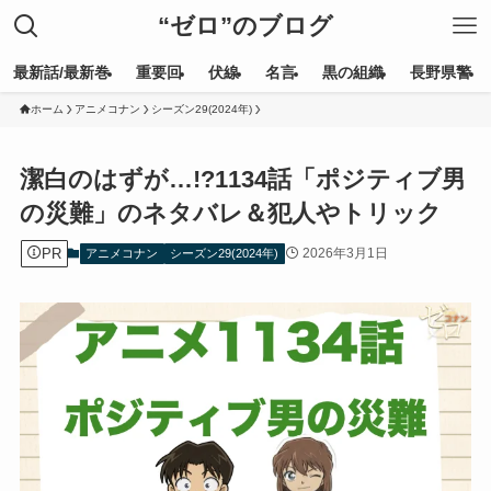
“ゼロ”のブログ
最新話/最新巻
重要回
伏線
名言
黒の組織
長野県警
ホーム
アニメコナン
シーズン29(2024年)
潔白のはずが…!?1134話「ポジティブ男
の災難」のネタバレ＆犯人やトリック
PR
2026年3月1日
アニメコナン
シーズン29(2024年)