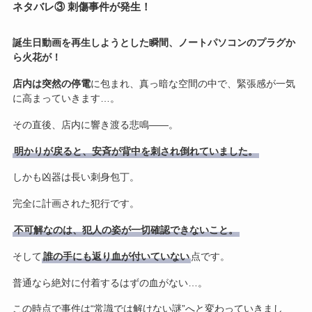
ネタバレ③ 刺傷事件が発生！
誕生日動画を再生しようとした瞬間、ノートパソコンのプラグか
ら火花が！
店内は突然の停電
に包まれ、真っ暗な空間の中で、緊張感が一気
に高まっていきます…。
その直後、店内に響き渡る悲鳴――。
明かりが戻ると、安斉が背中を刺され倒れていました。
しかも凶器は長い刺身包丁。
完全に計画された犯行です。
不可解なのは、犯人の姿が一切確認できないこと。
そして
誰の手にも返り血が付いていない
点です。
普通なら絶対に付着するはずの血がない…。
この時点で事件は“常識では解けない謎”へと変わっていきまし