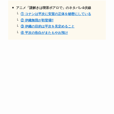
アニメ「謎解きは喫茶ポアロで」のネタバレ&伏線
① コナンは平次に安室の正体を秘密にしている
② 伊織無我が初登場!!
③ 伊織の目的は平次を見定めること
④ 平次の告白がまたもやお預け