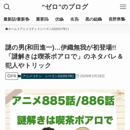
“ゼロ”のブログ
最新話/最新巻
重要回
伏線
名言
黒の組織
長野県警
ホーム
アニメコナン
シーズン22(2017年)
謎の男(和田進一)…伊織無我が初登場!!
「謎解きは喫茶ポアロで」のネタバレ＆
犯人やトリック
PR
2026年3月18日
アニメコナン
シーズン22(2017年)