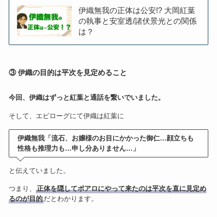
伊織無我の正体は公安!? 大岡紅葉
の執事と安室透/諸伏景光との関係
は？
③ 伊織の目的は平次を見定めること
今回、伊織はずっと紅葉と通話を繋いでいました。
そして、エピローグにて伊織は紅葉に
伊織無我「流石、お嬢様のお目にかかった御仁…顔立ちも
性格も推理力も…申し分ありません…」
と伝えていました。
つまり、
正体を隠してポアロにやって来たのは平次を直に見定め
るのが目的
だとわかります。