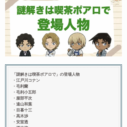
「謎解きは喫茶ポアロで」の登場人物
・江戸川コナン
・毛利蘭
・毛利小五郎
・服部平次
・遠山和葉
・目暮十三
・
高木渉
・安室透