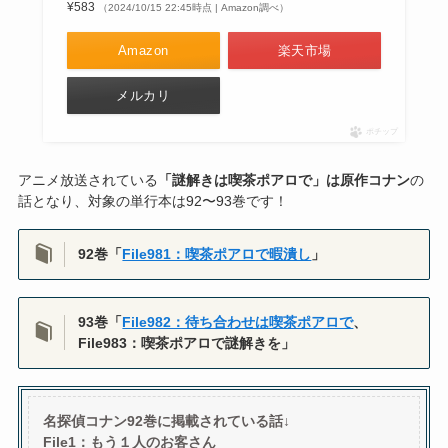
¥583
（2024/10/15 22:45時点 | Amazon調べ）
Amazon
楽天市場
メルカリ
ポチップ
アニメ放送されている
「謎解きは喫茶ポアロで」は原作コナン
の
話となり、対象の単行本は92〜93巻です！
92巻「
File981：喫茶ポアロで暇潰し
」
93巻「
File982：待ち合わせは喫茶ポアロで
、
File983：
喫茶ポアロで謎解きを」
名探偵コナン92巻に掲載されている話↓
File1：もう１人のお客さん