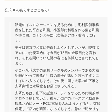
公式HPのあらすじはこちら↓
話題のイルミネーションを見るために、毛利探偵事務
所を訪れた平次と和葉。小五郎に料理を作る蘭と和葉
を待つ間、コナンと平次は喫茶ポアロへ暇潰しに行
く。
平次は東京で和葉に告白しようとしていたが、喫茶ポ
アロにいた安室透には今日が13日の金曜日だと言わ
れ、それを聞いていた謎の客にも仏滅だと言われてし
まう。
そこへ米花大学の演劇サークルのメンバーである大積
明輔がやって来るが、腹の調子が悪いと言ってすぐに
トイレへ入ってしまう。その後、同じ大学の山下唯と
安斉典悟と永塚稔もお店にやって来る。
安斉たちは、山下の誕生パーテイをするために喫茶ポ
アロを予約していた。彼らが自作のバースディ動画を
観るためにノートPCに電源を入れようとすると、突如
停電して店内が暗闇になってしまう。急いで明かりを