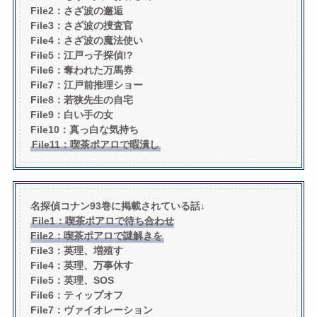
File2：さざ波の邂逅
File3：さざ波の捜査官
File4：さざ波の魔法使い
File5：江戸っ子探偵!?
File6：奪われた万馬券
File7：江戸前推理ショー
File8：若狭先生の自宅
File9：白い手の女
File10：
真っ白な気持ち
File11：喫茶ポアロで暇潰し
名探偵コナン93巻に掲載されている話↓
File1：喫茶ポアロで待ち合わせ
File2：喫茶ポアロで謎解きを
File3：英理、増殖す
File4：英理、万事休す
File5：英理、SOS
File6：ティップオフ
File7：ヴァイオレーション