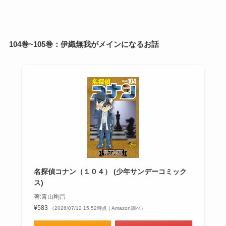
104巻~105巻：伊織無我がメインになるお話
名探偵コナン（１０４） (少年サンデーコミック
ス)
著:青山剛昌
¥583
（2026/07/12 15:52時点 | Amazon調べ）