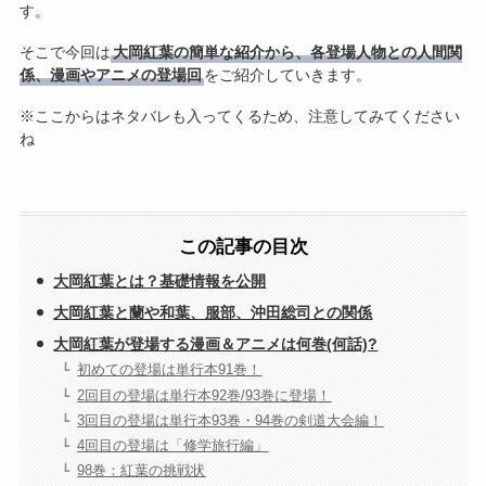
す。
そこで今回は
大岡紅葉の簡単な紹介から、各登場人物との人間関
係、漫画やアニメの登場回
をご紹介していきます。
※ここからはネタバレも入ってくるため、注意してみてください
ね
この記事の目次
大岡紅葉とは？基礎情報を公開
大岡紅葉と蘭や和葉、服部、沖田総司との関係
大岡紅葉が登場する漫画＆アニメは何巻(何話)?
初めての登場は単行本91巻！
2回目の登場は単行本92巻/93巻に登場！
3回目の登場は単行本93巻・94巻の剣道大会編！
4回目の登場は「修学旅行編」
98巻：紅葉の挑戦状