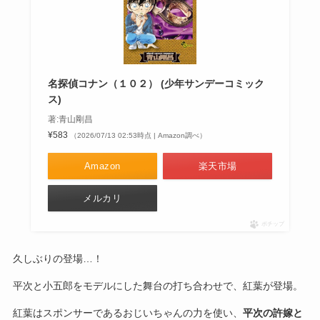
名探偵コナン（１０２） (少年サンデーコミック
ス)
著:青山剛昌
¥583
（2026/07/13 02:53時点 | Amazon調べ）
Amazon
楽天市場
メルカリ
ポチップ
久しぶりの登場…！
平次と小五郎をモデルにした舞台の打ち合わせで、紅葉が登場。
紅葉はスポンサーであるおじいちゃんの力を使い、
平次の許嫁と