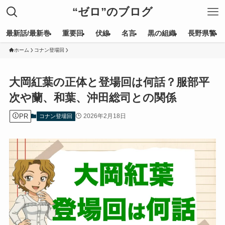
“ゼロ”のブログ
最新話/最新巻
重要回
伏線
名言
黒の組織
長野県警
ホーム
コナン登場回
大岡紅葉の正体と登場回は何話？服部平
次や蘭、和葉、沖田総司との関係
PR
2026年2月18日
コナン登場回