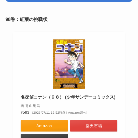
98巻：紅葉の挑戦状
名探偵コナン（９８） (少年サンデーコミックス)
著:青山剛昌
¥583
（2026/07/11 15:52時点 | Amazon調べ）
Amazon
楽天市場