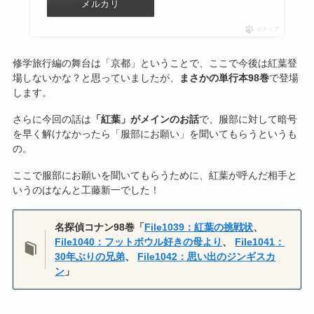
メルカリ
ポチップ
修学旅行編の舞台は「京都」ということで、ここで今後は紅葉登
場しないかな？と思っていましたが、
まさかの単行本98巻
で登場
します。
さらに今回の話は
「紅葉」がメインのお話
で、服部に対して暗号
を早く解けなかったら「服部にお願い」を聞いてもらうというも
の。
ここで服部にお願いを聞いてもらうために、紅葉が呼んだ相手と
いうのはなんと工藤新一でした！
名探偵コナン98巻
「
File1039：紅葉の挑戦状
、
File1040：フットボウル好きの母より
、
File1041：
30年ぶりの兄弟
、
File1042：思い出のジンギスカ
ン
」