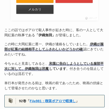
メルカリ
ポチップ
ここの話ではポアロで殺人事件が起きた時に、客の一人として大
岡紅葉の執事である
「伊織無我」
が登場しました。
この時に大岡紅葉に逐一、伊織が連絡をしていました。
伊織が服
部が紅葉の結婚相手としてふさわしいかどうかの確
認にきていた
みたいですね。
今ちゃんと見直してみると、
和葉に告白しようとしている服部平
次に対して、伊織無我は邪魔
しています
。付き合うのを阻止して
いるのは流石です。
単行本が発売される前は、映画の前であったため、映画の伏線と
して登場させたのかなと思います。
92巻「
File981：喫茶ポアロで暇潰し
」