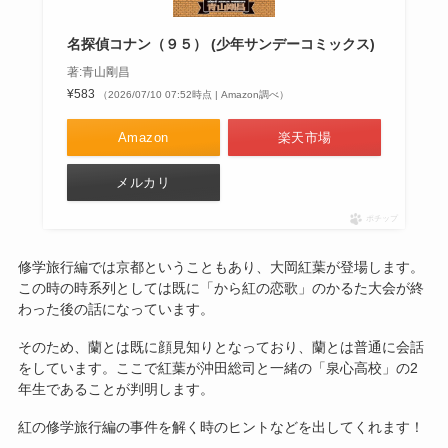
名探偵コナン（９５） (少年サンデーコミックス)
著:青山剛昌
¥583
（2026/07/10 07:52時点 | Amazon調べ）
Amazon
楽天市場
メルカリ
ポチップ
修学旅行編では京都ということもあり、大岡紅葉が登場します。
この時の時系列としては既に「から紅の恋歌」のかるた大会が終
わった後の話になっています。
そのため、蘭とは既に顔見知りとなっており、蘭とは普通に会話
をしています。ここで紅葉が沖田総司と一緒の「泉心高校」の2
年生であることが判明します。
紅の修学旅行編の事件を解く時のヒントなどを出してくれます！