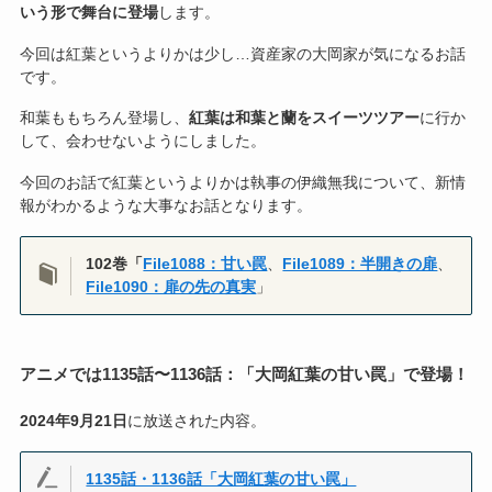
いう形で舞台に登場
します。
今回は紅葉というよりかは少し…資産家の大岡家が気になるお話
です。
和葉ももちろん登場し、
紅葉は和葉と蘭をスイーツツアー
に行か
して、会わせないようにしました。
今回のお話で紅葉というよりかは執事の伊織無我について、新情
報がわかるような大事なお話となります。
102巻「
File1088：甘い罠
、
File1089：半開きの扉
、
File1090：扉の先の真実
」
アニメでは1135話〜1136話：「
大岡紅葉の
甘い罠」で登場！
2024年9月21日
に放送された内容。
1135話・1136話「大岡紅葉の甘い罠」