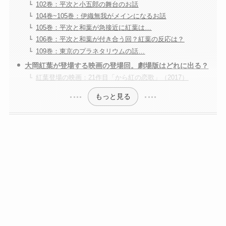
102巻：平次と小五郎の舞台のお話
104巻~105巻：伊織無我がメインになるお話
105巻：平次と和葉が急接近に紅葉は…
106巻：平次と和葉が付き合う回？紅葉の反応は？
109巻：東京のプラネタリウムの話…
大岡紅葉が登場する映画の登場回。劇場版はどれに出る？
紅葉登場の映画：21作目「から紅の恋歌」（2017）
もっと見る