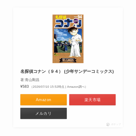
名探偵コナン（９４） (少年サンデーコミックス)
著:青山剛昌
¥583
（2026/07/10 15:52時点 | Amazon調べ）
Amazon
楽天市場
メルカリ
ポチップ