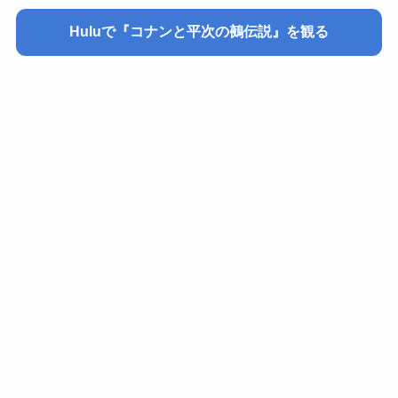
Huluで『コナンと平次の
鵺伝説
』を観る