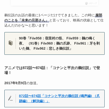
ポチップ
鵺伝説のお話の最後に1ページだけでてきました。この時に
服部
のことを「未来の旦那さん」
と言っており、映画の伏線として仕
込んだのかな〜と思います！
90巻「File958：宿里村の怪、 File959：鵺の鳴く
夜、 （91巻）File960：鵺の爪跡、 File961：牙を剥
いた鵺、 File962：悲しき鵺伝説」
アニメでは872話〜874話：「コナンと平次の
鵺伝説
」で登
場！
2017年9月9日
の放送。
872話〜
874話
「コナンと平次の鵺伝説 (鳴声編)
（爪
跡編）（解決編）
」