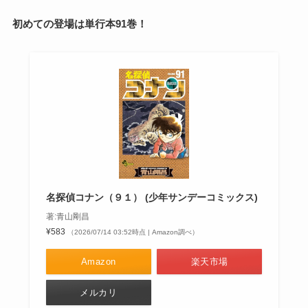
初めての登場は単行本91巻！
名探偵コナン（９１） (少年サンデーコミックス)
著:青山剛昌
¥583
（2026/07/14 03:52時点 | Amazon調べ）
Amazon
楽天市場
メルカリ