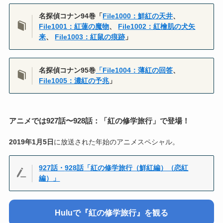
名探偵コナン94巻「
File1000：鮮紅の天井
、
File1001：紅蓮の魔物
、
File1002：紅檜肌の犬矢
来
、
File1003：紅鼠の痕跡
」
名探偵コナン95巻
「File1004：薄紅の回答
、
File1005：濃紅の予兆
」
アニメでは927話〜928話：「紅の修学旅行」で登場！
2019年1月5日
に放送された年始のアニメスペシャル。
927話・
928話
「紅の修学旅行（鮮紅編）（恋紅
編）」
Huluで『紅の修学旅行』を観る