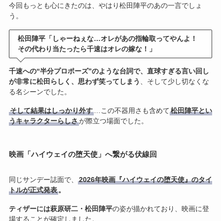
今回もっとも心にきたのは、やはり松田陣平のあの一言でしょ
う。
松田陣平「しゃーねぇな…オレがあの指輪取ってやんよ！
その代わり当たったら千速はオレの嫁な！」
千速への“半分プロポーズ”のような台詞で、直球すぎる言い回し
が非常に松田らしく、思わず笑ってしまう
、そして少し切なくな
る名シーンでした。
そして結果はしっかり外す
…この不器用さも含めて
松田陣平とい
うキャラクターらしさ
が際立つ場面でした。
映画「ハイウェイの堕天使」へ繋がる伏線回
同じサンデー誌面で、
2026年映画『ハイウェイの堕天使』のタイ
トルが正式発表
。
ティザーには萩原研二・松田陣平
の姿が描かれており、映画に登
場することが確定しました。