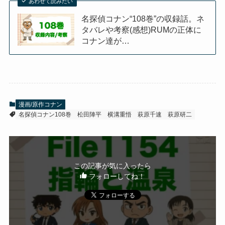
あわせて読みたい
名探偵コナン“108巻”の収録話。ネ
タバレや考察(感想)RUMの正体に
コナン達が…
漫画/原作コナン
名探偵コナン108巻
松田陣平
横溝重悟
萩原千速
萩原研二
この記事が気に入ったら
フォローしてね！