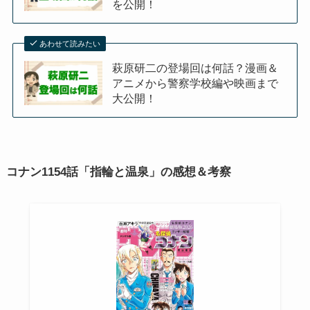
を公開！
あわせて読みたい
萩原研二の登場回は何話？漫画＆
アニメから警察学校編や映画まで
大公開！
コナン1154話「指輪と温泉」の感想＆考察