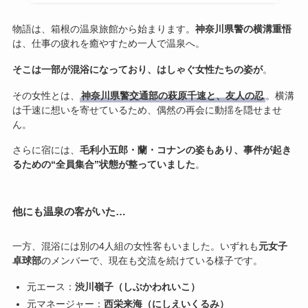
物語は、箱根の温泉旅館から始まります。
神奈川県警の横溝重悟
は、仕事の疲れを癒やすため一人で温泉へ。
そこは一部が混浴になっており、はしゃぐ女性たちの姿が
。
その女性とは、
神奈川県警交通部の萩原千速と、友人の忍
。横溝
は千速に想いを寄せているため、偶然の再会に動揺を隠せませ
ん。
さらに宿には、
毛利小五郎・蘭・コナンの姿もあり、事件が起き
るための“全員集合”状態が整っていました
。
他にも温泉の客がいた…
一方、混浴には別の4人組の女性客もいました。いずれも
元女子
卓球部
のメンバーで、現在も交流を続けている様子です。
元エース：
渋川嶺子（しぶかわれいこ）
元マネージャー：
西栄来海（にしえいくるみ）