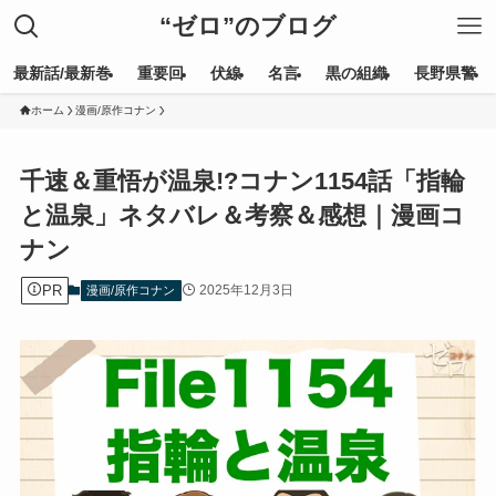
“ゼロ”のブログ
最新話/最新巻
重要回
伏線
名言
黒の組織
長野県警
ホーム
漫画/原作コナン
千速＆重悟が温泉!?コナン1154話「指輪
と温泉」ネタバレ＆考察＆感想｜漫画コ
ナン
PR
2025年12月3日
漫画/原作コナン