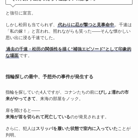
と強引に宣言。
しかし松田も当てられず、
代わりに忍が撃つと見事命中
。千速は
「私の嫁！」と言われ、照れながらも笑った——そんな懐かしい
思い出に浸る千速でした。
過去の千速・松田の関係性を描く“補強エピソード”として印象的
な場面
です。
指輪探しの最中、予想外の事件が発生する
指輪を探していた4人ですが、コナンたちの前に
びしょ濡れの市
来がやってきて
、来海の部屋をノック。
扉を開けると——
来海が首を切られて死亡している
のが発見されます。
さらに、犯人は
スリッパを履いた状態で室内に入っていた
ことが
判明。