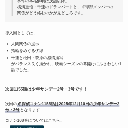
事件の本格解明は次話以降。
横溝重悟・千速のドラマパートと、卓球部メンバーの
関係がどう絡むのかが見どころです。
導入回としては、
人間関係の提示
指輪をめぐる伏線
千速と松田・萩原の感情描写
がバランス良く描かれ、映画シーズンの幕開けにふさわしい1
話でした。
次回1155話は少年サンデー2号・3号です！
次回の
名探偵コナン1155話は2025年12月10日の少年サンデー2
号・3号
となります！
コナン108巻についてはこちら↓