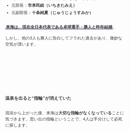
元部長：
市来民絵（いちきたみえ）
元副部長：
十条純夏（じゅうじょうすみか）
来海は、現在全日本代表である卓球選手・勝人と昨年結婚
。
しかし、他の3人も勝人に告白してフラれた過去があり、微妙な
空気が漂います。
温泉を出ると“指輪”が消えていた
混浴から上がった後、来海は
大切な指輪がなくなっている
ことに
気づきます。思い出の指輪ということで、4人は手分けして必死
に探します。