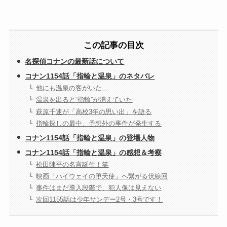
この記事の目次
名探偵コナンの最新話について
コナン1154話「指輪と温泉」のネタバレ
他にも温泉の客がいた…
温泉を出ると“指輪”が消えていた
萩原千速が「高校3年の思い出」を語る
指輪探しの最中、予想外の事件が発生する
コナン1154話「指輪と温泉」の登場人物
コナン1154話「指輪と温泉」の感想＆考察
松田陣平の名言誕生！笑
映画「ハイウェイの堕天使」へ繋がる伏線回
事件はまだ導入段階で、犯人像は見えない
次回1155話は少年サンデー2号・3号です！