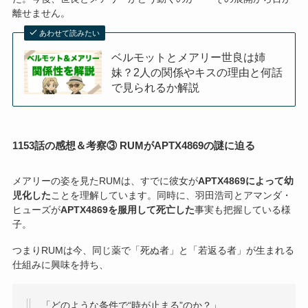
離せません。
あわせて読みたい
ベルモットとメアリー世良は姉
妹？2人の関係やキスの理由と何話
で見られるか解説
1153話の感想＆考察③ RUMがAPTX4869の謎に迫る
メアリーの姿を見たRUMは、すでに彼女が
APTX4869によって幼
児化した
ことを理解しています。同時に、羽田浩司とアマンダ・
ヒューズが
APTX4869を服用して死亡した
事実も把握している様
子。
つまりRUMは今、同じ薬で「死ぬ者」と「若返る者」が生まれる
仕組みに興味を持ち、
「どのような条件で“時が止まる”のか？」