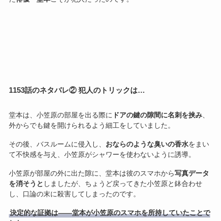
1153話のネタバレ② 犯人のトリックは…
堂本は、小笠原の部屋を出る際に
ドアの鍵の隙間に名刺を挟み
、
外からでも鍵を開けられるよう細工をしていました。
その後、バスルームに侵入し、
おならのような臭いの香水
をまい
て不快感を与え、小笠原がシャワーを使わないように誘導。
小笠原が部屋の外に出た隙に、堂本は彼のスマホから
写真データ
を消そうと
しましたが、ちょうど戻ってきた小笠原と鉢合わせ
し、口論の末に殺害してしまったのです。
決定的な証拠は――堂本が小笠原のスマホを所持していたことで