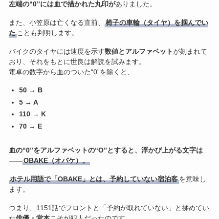
左端の“0”には血で描かれた丸印が
ありました。
また、小笠原は亡くなる直前、
椅子の車輪（タイヤ）を掴んでい
た
ことも判明します。
バイクのタイヤには速度を示す
数値とアルファベット
が刻まれて
おり、それをもとに世良は解読を試みます。
電卓の数字から血のついた“0”を除くと、
50 → B
5 → A
110 → K
70 → E
血の“0”をアルファベットの“O”とすると、浮かび上がる文字は
――
OBAKE（オバケ）。
ホテル用語で「OBAKE」とは、予約していない宿泊客
を意味し
ます。
つまり、1151話でフロントと「予約が取れていない」と揉めてい
た
俳優・堂本
こそが犯人だったのです。