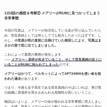
1153話の感想＆考察② メアリーがRUMに見つかってしまう
非常事態
今回の写真は、メアリーが幼児化している姿が写り込んでいたた
め、世良真純としては何としてでも処分したかったはずです。し
かし、
小笠原が死の直前に仕掛けていた根回しにより、写真はま
さかの形で世に出てしまいました。
これによって最悪の事態が発生します。
――
メアリー・赤井が生きていること、そして世良真純の近くに
いることがRUMに知られてしまった
のです。
メアリーはかつて、ベルモットによってAPTX4869を使い命を狙
われた過去
があります。
つまり、今後も女子高生である世良真純のそばにいれば、再び黒
の組織に居場所を突き止められる危険性が高いということ。
物語はいよいよ、メアリーの命が狙われる非常事態に突入しまし
た。今後、世良とメアリーがどう動くのか――その展開から目が