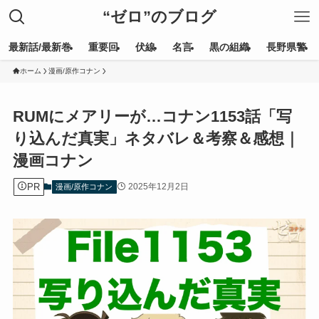
“ゼロ”のブログ
最新話/最新巻
重要回
伏線
名言
黒の組織
長野県警
ホーム
漫画/原作コナン
RUMにメアリーが…コナン1153話「写
り込んだ真実」ネタバレ＆考察＆感想｜
漫画コナン
PR
2025年12月2日
漫画/原作コナン