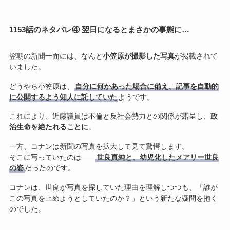
1153話のネタバレ④ 翌日になるとまさかの事態に…
翌朝の新聞一面には、なんと
小笠原が撮影した写真
が掲載されて
いました。
どうやら小笠原は、
自分に何かあった場合に備え、記事を自動的
に公開するよう知人に託していた
ようです。
これにより、近藤議員は不倫と反社会勢力との関係が露呈し、
政
治生命を絶たれることに
。
一方、コナンは新聞の写真を拡大して見て驚愕します。
そこに写っていたのは――
世良真純と、幼児化したメアリー世良
の姿
だったのです。
コナンは、世良が写真を探していた理由を理解しつつも、「誰が
この写真を止めようとしていたのか？」という新たな疑問を抱く
のでした。