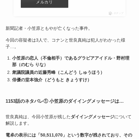
メルカリ
ポチップ
新聞記者・小笠原ともやが亡くなった事件。
今回の容疑者は3人で、コナンと世良真純は犯人がわかった様
子…。
小笠原の恋人（不倫相手）であるグラビアアイドル・野村理
那（のむら りな）
衆議院議員の近藤秀峰（こんどう しゅうほう）
俳優の堂本強介（どうもと きょうすけ）
1153話のネタバレ① 小笠原のダイイングメッセージは…
世良真純は、今回小笠原が残した
ダイイングメッセージ
について
解説します。
電卓の表示には「50,511,070」という数字が残されており、その