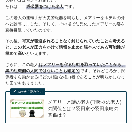
人物がほぼ特定されました。
それは――
呼吸器をつけた老人
です。
この老人の運転手が火災警報器を鳴らし、メアリーをホテルの外
へと誘導しました。そして、その場で幼児化したメアリーの姿を
直接目撃していたのです。
その後、
写真が報道されることなく封じられていたことを考える
と、この老人が圧力をかけて情報を止めた張本人である可能性が
極めて高い
といえます。
さらに、この老人
はメアリーを守る行動を取っていたことから、
黒の組織側の人間ではないことも確定的
です。それどころか、関
係者すら動かせるほどの相当な権力者であることが明らかになっ
た回でもありました。
あわせて読みたい
メアリーと謎の老人(呼吸器の老人)
の関係とは？羽田家や羽田康晴の
関係は？