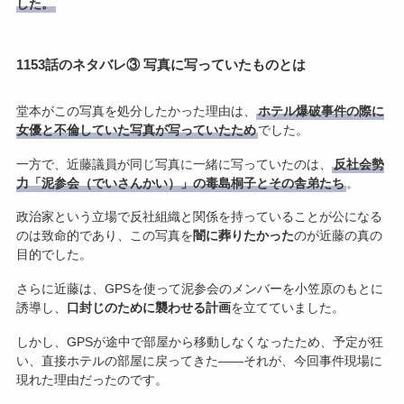
した。
1153話のネタバレ③ 写真に写っていたものとは
堂本がこの写真を処分したかった理由は、
ホテル爆破事件の際に
女優と不倫していた写真が写っていたため
でした。
一方で、近藤議員が同じ写真に一緒に写っていたのは、
反社会勢
力「泥参会（でいさんかい）」の毒島桐子とその舎弟たち
。
政治家という立場で反社組織と関係を持っていることが公になる
のは致命的であり、この写真を
闇に葬りたかった
のが近藤の真の
目的でした。
さらに近藤は、GPSを使って泥参会のメンバーを小笠原のもとに
誘導し、
口封じのために襲わせる計画
を立てていました。
しかし、GPSが途中で部屋から移動しなくなったため、予定が狂
い、直接ホテルの部屋に戻ってきた――それが、今回事件現場に
現れた理由だったのです。