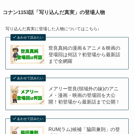
コナン1153話「写り込んだ真実」の登場人物
写り込んだ真実に登場した人物についてはこちら↓
あわせて読みたい
世良真純の漫画＆アニメ＆映画の
登場回は何話？初登場から最新話
まで全網羅
あわせて読みたい
メアリー世良(領域外の妹)のアニ
メ・漫画・映画の登場回を大公
開！初登場から最新話まで公開！
あわせて読みたい
RUM(ラム)候補「脇田兼則」の登