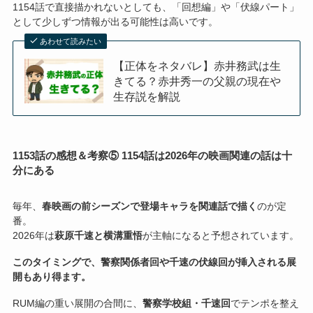
1154話で直接描かれないとしても、「回想編」や「伏線パート」
として少しずつ情報が出る可能性は高いです。
あわせて読みたい
【正体をネタバレ】赤井務武は生
きてる？赤井秀一の父親の現在や
生存説を解説
1153話の感想＆考察⑤ 1154話は2026年の映画関連の話は十
分にある
毎年、
春映画の前シーズンで登場キャラを関連話で描く
のが定
番。
2026年は
萩原千速と横溝重悟
が主軸になると予想されています。
このタイミングで、警察関係者回や千速の伏線回が挿入される展
開もあり得ます。
RUM編の重い展開の合間に、
警察学校組・千速回
でテンポを整え