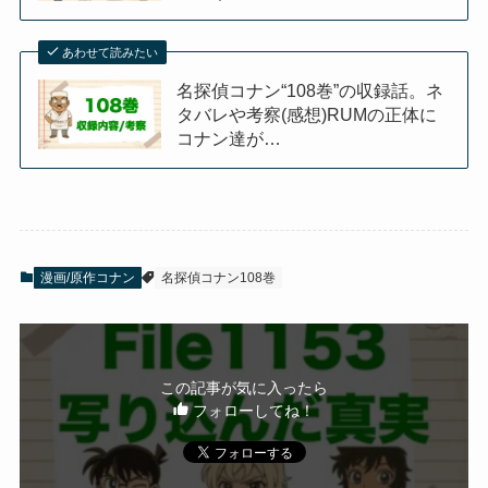
あわせて読みたい
名探偵コナン“108巻”の収録話。ネ
タバレや考察(感想)RUMの正体に
コナン達が…
漫画/原作コナン
名探偵コナン108巻
この記事が気に入ったら
フォローしてね！