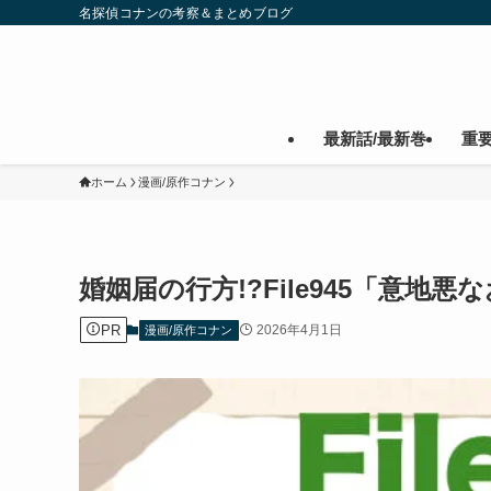
名探偵コナンの考察＆まとめブログ
最新話/最新巻
重
ホーム
漫画/原作コナン
婚姻届の行方!?File945「意
PR
2026年4月1日
漫画/原作コナン