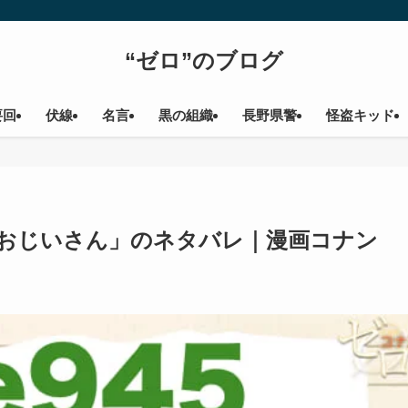
“ゼロ”のブログ
要回
伏線
名言
黒の組織
長野県警
怪盗キッド
地悪なおじいさん」のネタバレ｜漫画コナン