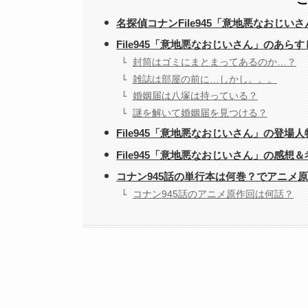
名探偵コナンFile945「意地悪なおじ
File945「意地悪なおじいさん」のあら
封筒はゴミにまとまってあるのか…？
雑誌は部屋の前に…しかし。。。
婚姻届は八塚は持っている？
謎を解いて婚姻届を見つける？
File945「意地悪なおじいさん」の登場人
File945「意地悪なおじいさん」の感想＆
コナン945話の単行本は何巻？でアニメ
コナン945話のアニメ原作回は何話？