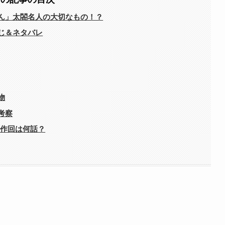
いさん」太閤名人の大切なもの！？
すじ＆ネタバレ
物
考察
原作回は何話？