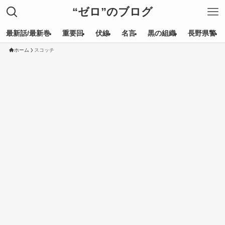
“ゼロ”のブログ
最新話/最新巻
重要回
伏線
名言
黒の組織
長野県警
ホーム
スコッチ