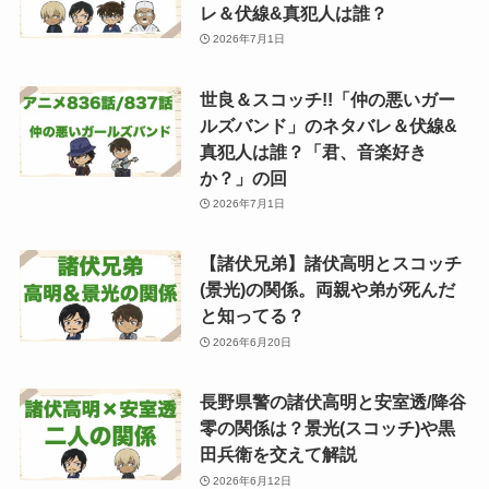
レ＆伏線&真犯人は誰？
2026年7月1日
世良＆スコッチ!!「仲の悪いガー
ルズバンド」のネタバレ＆伏線&
真犯人は誰？「君、音楽好き
か？」の回
2026年7月1日
【諸伏兄弟】諸伏高明とスコッチ
(景光)の関係。両親や弟が死んだ
と知ってる？
2026年6月20日
長野県警の諸伏高明と安室透/降谷
零の関係は？景光(スコッチ)や黒
田兵衛を交えて解説
2026年6月12日