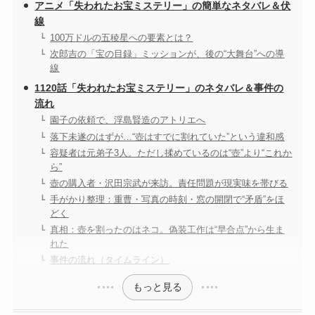
アニメ「失われたお宝ミステリー」の簡単なネタバレ＆伏
線
100万ドルの五稜星への要素とは？
次郎吉の「宝の目録」ミッションが、後の“大舞台”への導
線
1120話「失われたお宝ミステリー」のネタバレ＆事件の
流れ
園子の依頼で、浮島賢造のアトリエへ
落下未遂のはずが…“壺はすでに割れていた”という違和感
容疑者は元弟子3人。ただし揉めているのは“壺”より“これか
ら”
壺の購入者・沢田宗武が来訪。責任問題が現実味を帯びる
手がかり整理：重曹・写真の時刻・窓の開閉で“矛盾”をほ
どく
真相：壺を割ったのはネコ。偽装工作は“早合点”から生ま
れた
事件の流れ（タイムライン）
もっと見る