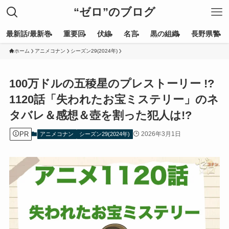
“ゼロ”のブログ
最新話/最新巻
重要回
伏線
名言
黒の組織
長野県警
ホーム
アニメコナン
シーズン29(2024年)
100万ドルの五稜星のプレストーリー !?
1120話「失われたお宝ミステリー」のネ
タバレ＆感想＆壺を割った犯人は!?
PR
2026年3月1日
アニメコナン
シーズン29(2024年)