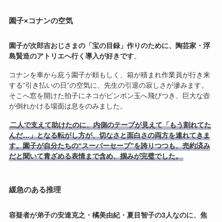
園子×コナンの空気
園子が次郎吉おじさまの「宝の目録」作りのために、陶芸家・浮
島賢造のアトリエへ行く導入が好きです
。
コナンを車から庇う園子が頼もしく、箱が積まれ作業員が行き来
する“引き払いの日”の空気に、先生の引退の寂しさが滲みます。
そこへ窓を開けた拍子にネコがピンポン玉へ飛びつき、巨大な壺
が倒れかける場面は息をのみました。
二人で支えて助けたのに、内側のテープが見えて「もう割れてた
んだ…」となる転がし方が、切なさと面白さの両方を連れてきま
す。園子が自分たちの“スーパーセーブ”を誇りつつも、売約済み
だと聞いて青ざめる表情まで含め、掴みが完璧でした。
緩急のある推理
容疑者が弟子の安達克之・橘美由紀・夏目智子の3人なのに、焦