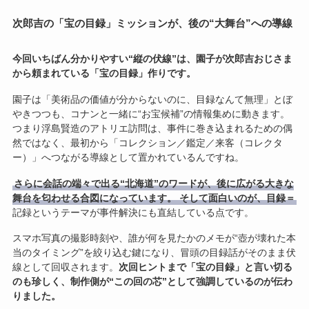
次郎吉の「宝の目録」ミッションが、後の“大舞台”への導線
今回いちばん分かりやすい“縦の伏線”は、園子が次郎吉おじさま
から頼まれている「宝の目録」作りです。
園子は「美術品の価値が分からないのに、目録なんて無理」とぼ
やきつつも、コナンと一緒に“お宝候補”の情報集めに動きます。
つまり浮島賢造のアトリエ訪問は、事件に巻き込まれるための偶
然ではなく、最初から「コレクション／鑑定／来客（コレクタ
ー）」へつながる導線として置かれているんですね。
さらに会話の端々で出る“北海道”のワードが、後に広がる大きな
舞台を匂わせる合図になっています。 そして面白いのが、目録＝
記録というテーマが事件解決にも直結している点です。
スマホ写真の撮影時刻や、誰が何を見たかのメモが“壺が壊れた本
当のタイミング”を絞り込む鍵になり、冒頭の目録話がそのまま伏
線として回収されます。
次回ヒントまで「宝の目録」と言い切る
のも珍しく、制作側が“この回の芯”として強調しているのが伝わ
りました。