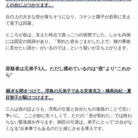
くの台にぶつかります。
台の上の大きな壺が落ちそうになり、コナンと園子が必死に支え
て落下は回避。
ところが壺は、支えた時点で真っ二つの状態でした。しかも内側
には固定の痕跡があり、「割れた壺をごまかした上で、猫の事故
に見せたい誰か」がいるのでは…という疑いが立ち上がります。
容疑者は元弟子3人。ただし揉めているのは“壺”より“これか
ら”
騒ぎを聞きつけて、浮島の元弟子である安達克之・橘美由紀・夏
目智子が駆けつけます。
三人は壺の話よりも、浮島の引退と自分たちの進路のことで言い
争いに。 ここが妙に生々しくて、ただの「壺が割れた」では終わ
らない緊張感を作ります。師匠の引退は、弟子にとって“土台がな
くなる”出来事でもあるのだと感じさせる導入です。