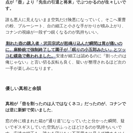
点が「壺」より「先生の引退と将来」でぶつかるのが生々しいで
す。
誰も悪人に見えないまま空気だけ険悪になっていく。そこへ重曹
の粉、ブルーシート、台の細工と小さな手がかりが積み上がり、
コナンの視線が一段ずつ鋭くなるのが気持ちいい。
割れた壺の購入者・沢田宗武が怒鳴り込んだ瞬間は胃が痛いの
に、麻酔銃で強制終了して園子が「眠りの小五郎みたい」とツッ
コむ緩急で救われました。
安達が細工は認めるのに『割ったのは
俺じゃない』と言い切る反転も良く、疑いが整理されるほど次の
一手が楽しみになります。
優しい真相と余韻
真相が「壺を割ったのは人ではなくネコ」だったのが、コナンで
は逆に新鮮で笑いました
。
窓の外に積まれた箱が“通り道”になっていたと分かった瞬間、疑
いでギスギスしていた空気がふっとほどけるのが気持ちいいで