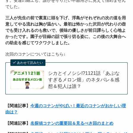
す。安達の細工も、誰かを守りたい不器用さに見えて憎めません
でした。
三人が先生の前で素直に頭を下げ、浮島がそれぞれの次の道を用
意してやる流れは胸が温かい。最初は怖かった沢田が代わりの壺
でも受け入れるのも救いで、後味の優しさが前日譚らしく心地よ
かったです。園子が目録の話で張り切る姿に、この後の大舞台へ
の助走を感じてワクワクしました。
次回のコナンについてはこちら↓
あわせて読みたい
シカとイノシシ!?1121話「あぶな
すぎるメロン畑」のネタバレ＆感
想＆犯人は誰？
【関連記事】
今週のコナンがやばい！最近のコナンがおかしい理
由は？
【関連記事】
名探偵コナンの重要回＆見るべき回のまとめ