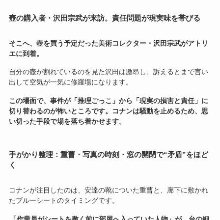
壺の購入者・沢田宗武が来訪。責任問題が現実味を帯びる
そこへ、壺を買う予定だった美術コレクター・沢田宗武がアトリ
エに到着。
自分の壺が割れているのを見た沢田は激昂し、訴えるとまで言い
出して空気が一気に修羅場になります。
この場面で、事件が「推理ごっこ」から「現実の損害と責任」に
切り替わるのが怖いところです。コナンは騒動を止めるため、思
い切った手段で場を落ち着かせます。
手がかり整理：重曹・写真の時刻・窓の開閉で“矛盾”をほど
く
コナンが注目したのは、安達の靴についた重曹と、廊下に敷かれ
たブルーシートのタイミングです。
「作業員がシートを敷く前に部屋へ入っていた人物」が、台の細