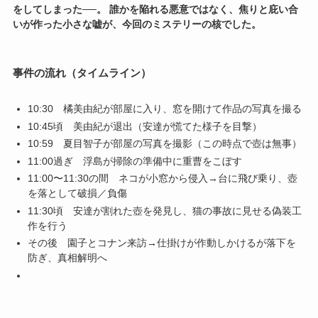
をしてしまった──。 誰かを陥れる悪意ではなく、焦りと庇い合
いが作った小さな嘘が、今回のミステリーの核でした。
事件の流れ（タイムライン）
10:30 橘美由紀が部屋に入り、窓を開けて作品の写真を撮る
10:45頃 美由紀が退出（安達が慌てた様子を目撃）
10:59 夏目智子が部屋の写真を撮影（この時点で壺は無事）
11:00過ぎ 浮島が掃除の準備中に重曹をこぼす
11:00〜11:30の間 ネコが小窓から侵入→台に飛び乗り、壺
を落として破損／負傷
11:30頃 安達が割れた壺を発見し、猫の事故に見せる偽装工
作を行う
その後 園子とコナン来訪→仕掛けが作動しかけるが落下を
防ぎ、真相解明へ