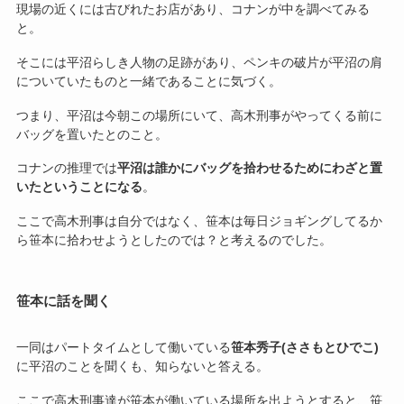
現場の近くには古びれたお店があり、コナンが中を調べてみる
と。
そこには平沼らしき人物の足跡があり、ペンキの破片が平沼の肩
についていたものと一緒であることに気づく。
つまり、平沼は今朝この場所にいて、高木刑事がやってくる前に
バッグを置いたとのこと。
コナンの推理では
平沼は誰かにバッグを拾わせるためにわざと置
いたということになる
。
ここで高木刑事は自分ではなく、笹本は毎日ジョギングしてるか
ら笹本に拾わせようとしたのでは？と考えるのでした。
笹本に話を聞く
一同はパートタイムとして働いている
笹本秀子(ささもとひでこ)
に平沼のことを聞くも、知らないと答える。
ここで高木刑事達が笹本が働いている場所を出ようとすると、笹