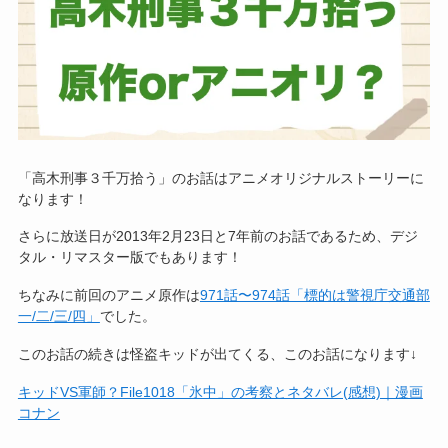
「高木刑事３千万拾う」のお話はアニメオリジナルストーリーに
なります！
さらに放送日が2013年2月23日と7年前のお話であるため、デジ
タル・リマスター版でもあります！
ちなみに前回のアニメ原作は
971話〜974話「標的は警視庁交通部
一/二/三/四」
でした。
このお話の続きは怪盗キッドが出てくる、このお話になります↓
キッドVS軍師？File1018「氷中」の考察とネタバレ(感想)｜漫画
コナン