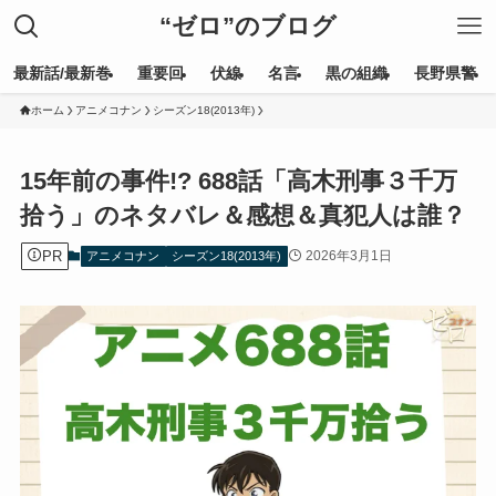
“ゼロ”のブログ
最新話/最新巻
重要回
伏線
名言
黒の組織
長野県警
ホーム
アニメコナン
シーズン18(2013年)
15年前の事件!? 688話「高木刑事３千万
拾う」のネタバレ＆感想＆真犯人は誰？
PR
2026年3月1日
アニメコナン
シーズン18(2013年)