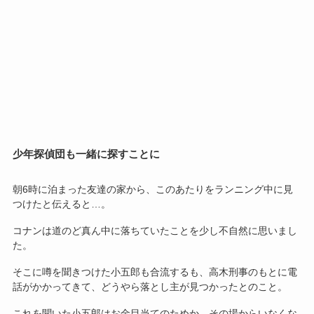
少年探偵団も一緒に探すことに
朝6時に泊まった友達の家から、このあたりをランニング中に見
つけたと伝えると…。
コナンは道のど真ん中に落ちていたことを少し不自然に思いまし
た。
そこに噂を聞きつけた小五郎も合流するも、高木刑事のもとに電
話がかかってきて、どうやら落とし主が見つかったとのこと。
これを聞いた小五郎はお金目当てのためか、その場からいなくな