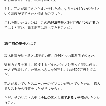
もし、犯人が出てきたらまた憎しみ続けなきゃいけないのか？と
いう葛藤がでてきたと伝えるのでした。
これを聞いたコナンは、この
未解決事件と3千万円がつながる
の
では？と言い、高木刑事は調べてみることに。
15年前の事件とは？
高木刑事が調べると15年前の夜、雑居ビルの事務所で起きた。
監視カメラを避け、隣接するビルのパイプを伝って4階に侵入。
一人で残業していた笹本あきよを殺害し、現金500万円を盗ん
だ。
犯人が履いていたスニーカーのゲソコンが残っていたため、購入
者リストから捜査をしたが見つからず。
ただ、そのリストの中に
今回の落とし主である：平沼
がいたとい
うこと。