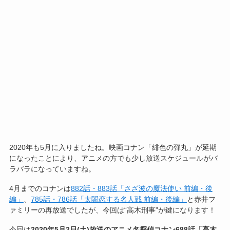
2020年も5月に入りましたね。映画コナン「緋色の弾丸」が延期
になったことにより、アニメの方でも少し放送スケジュールがバ
ラバラになっていますね。
4月までのコナンは
882話・883話「さざ波の魔法使い 前編・後
編」
、
785話・786話「太閤恋する名人戦 前編・後編」
と赤井フ
ァミリーの再放送でしたが、今回は“高木刑事”が鍵になります！
今回は
2020年5月2日(土)放送のアニメ名探偵コナン688話「高木