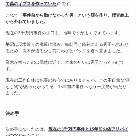
て偽のギプスを作っていた
のです。
これで
「事件前から動けなかった男」という顔を作り、捜査線上
から外れていました。
現在の3千万円事件の手口も、地味ですがよくできています。
平沼は現場近くの廃屋に潜み、毎朝同じ時刻に走る秀子へ拾わせ
るため、高木が通る少し前にわざとバッグを道へ置きました。
高木が拾ったのは偶然に近く、本来の狙いは秀子だったわけで
す。
現在の工作自体は犯罪の核心ではありませんが、この不自然な“落
とし物”があったからこそ、15年前の事件へもう一度光が当たり
ました。
決め手
決め手になったのは、
現在の3千万円事件と15年前の偽アリバイ
がつながったこと。