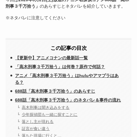
刑事３千万拾う」
のあらすじとネタバレを紹介していきます。
※ネタバレに注意してください
この記事の目次
【更新中】アニメコナンの最新話一覧
「高木刑事３千万拾う」は何巻？原作で何話？
アニメ「高木刑事３千万拾う」はhuluやアマプラはあ
る？
688話「高木刑事３千万拾う」のあらすじ
688話「高木刑事３千万拾う」のネタバレ＆事件の流れ
高木刑事は聞き込みをする
少年探偵団も一緒に探すことに
落とし主が現れる
証言が食い違う
落ちた現場に行くと…