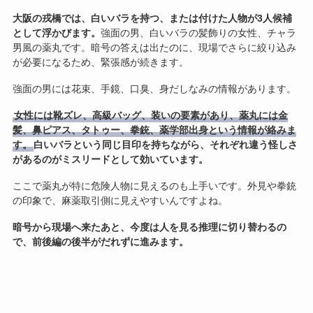
大阪の戎橋では、白いバラを持つ、または付けた人物が3人候補
として浮かびます。
強面の男、白いバラの髪飾りの女性、チャラ
男風の薬丸です。暗号の答えは出たのに、現場でさらに絞り込み
が必要になるため、緊張感が続きます。
強面の男には花束、手鏡、口臭、身だしなみの情報があります。
女性には靴ズレ、高級バッグ、装いの要素があり、薬丸には金
髪、鼻ピアス、タトゥー、拳銃、薬学部出身という情報が絡みま
す。
白いバラという同じ目印を持ちながら、それぞれ違う怪しさ
があるのがミスリードとして効いています。
ここで薬丸が特に危険人物に見えるのも上手いです。外見や拳銃
の印象で、麻薬取引側に見えやすいんですよね。
暗号から現場へ来たあと、今度は人を見る推理に切り替わるの
で、前後編の後半がだれずに進みます。