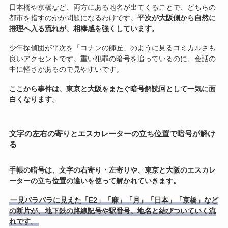
日本橋や京橋など、両方にある地名が出てくることで、どちらの
都市を指すのかが問題になるわけです。
平次が大阪側から自然に
推理へ入る流れが、相棒感を強くしています。
少年探偵団が平次を「コナンの師匠」のように見るコミカルさも
良いアクセントです。重い犯罪の暗号を追っているのに、会話の
中に軽さがあるので見やすいです。
ここから事件は、東京と大阪をまたぐ暗号解読回として一気に面
白くなります。
文字の左右の寄りとエスカレーターの立ち位置で暗号が解け
る
手帳の暗号は、文字の右寄り・左寄りや、東京と大阪のエスカレ
ーターの立ち位置の違いを使って解かれていきます。
一見バラバラに見えた「E2」「麻」「月」「日本」「京橋」など
の断片が、地下鉄の路線記号や駅番号、地名と結びついていく流
れです。