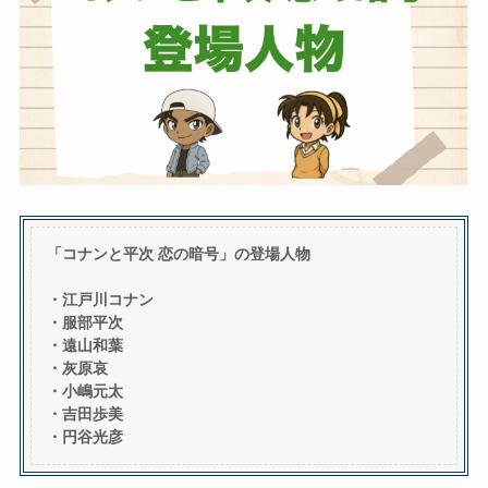
「
コナンと平次 恋の暗号」の登場人物
・江戸川コナン
・服部平次
・遠山和葉
・灰原哀
・小嶋元太
・吉田歩美
・円谷光彦