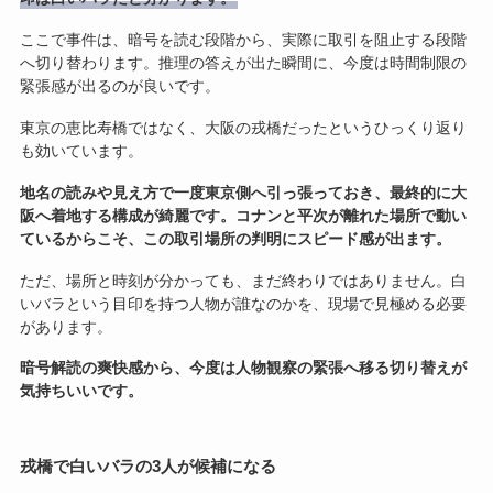
ここで事件は、暗号を読む段階から、実際に取引を阻止する段階
へ切り替わります。推理の答えが出た瞬間に、今度は時間制限の
緊張感が出るのが良いです。
東京の恵比寿橋ではなく、大阪の戎橋だったというひっくり返り
も効いています。
地名の読みや見え方で一度東京側へ引っ張っておき、最終的に大
阪へ着地する構成が綺麗です。コナンと平次が離れた場所で動い
ているからこそ、この取引場所の判明にスピード感が出ます。
ただ、場所と時刻が分かっても、まだ終わりではありません。白
いバラという目印を持つ人物が誰なのかを、現場で見極める必要
があります。
暗号解読の爽快感から、今度は人物観察の緊張へ移る切り替えが
気持ちいいです。
戎橋で白いバラの3人が候補になる