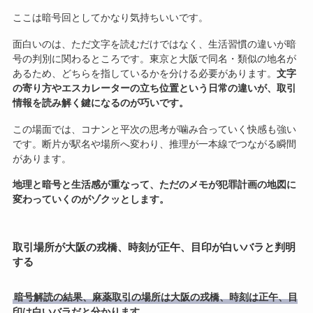
ここは暗号回としてかなり気持ちいいです。
面白いのは、ただ文字を読むだけではなく、生活習慣の違いが暗
号の判別に関わるところです。東京と大阪で同名・類似の地名が
あるため、どちらを指しているかを分ける必要があります。
文字
の寄り方やエスカレーターの立ち位置という日常の違いが、取引
情報を読み解く鍵になるのが巧いです。
この場面では、コナンと平次の思考が噛み合っていく快感も強い
です。断片が駅名や場所へ変わり、推理が一本線でつながる瞬間
があります。
地理と暗号と生活感が重なって、ただのメモが犯罪計画の地図に
変わっていくのがゾクッとします。
取引場所が大阪の戎橋、時刻が正午、目印が白いバラと判明
する
暗号解読の結果、麻薬取引の場所は大阪の戎橋、時刻は正午、目
印は白いバラだと分かります。