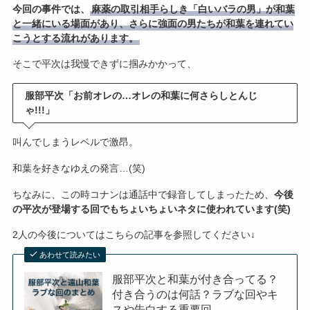
今回の事件では、
麻薬の取引相手らしき「白いバラの男」が和葉
と一緒にいる場面があり、さらに強面の男たちが和葉を連れてい
こうとする流れがあります。
そこで平次は我慢できずに掴みかかって、
服部平次「お前オレの…オレの和葉に何さらしとんじ
ゃ!!!」
叫んでしまうレベルで激昂。
和葉を好きなゆえの発言…(笑)
ちなみに、この時コナンは通話中で録音してしまったため、
今後
の平次が登場する回でもちょいちょいネタに使われています(笑)
2人の今後についてはこちらの記事を参照してください↓
あわせて読みたい
服部平次と和葉が付き合ってる？
付き合うのは何話？ラブな回やキ
スや告白する重要回