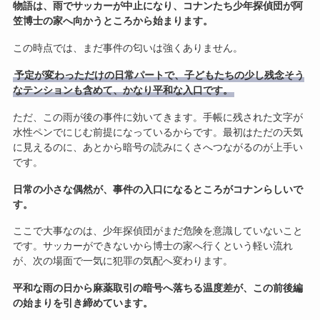
物語は、雨でサッカーが中止になり、コナンたち少年探偵団が阿
笠博士の家へ向かうところから始まります。
この時点では、まだ事件の匂いは強くありません。
予定が変わっただけの日常パートで、子どもたちの少し残念そう
なテンションも含めて、かなり平和な入口です。
ただ、この雨が後の事件に効いてきます。手帳に残された文字が
水性ペンでにじむ前提になっているからです。最初はただの天気
に見えるのに、あとから暗号の読みにくさへつながるのが上手い
です。
日常の小さな偶然が、事件の入口になるところがコナンらしいで
す。
ここで大事なのは、少年探偵団がまだ危険を意識していないこと
です。サッカーができないから博士の家へ行くという軽い流れ
が、次の場面で一気に犯罪の気配へ変わります。
平和な雨の日から麻薬取引の暗号へ落ちる温度差が、この前後編
の始まりを引き締めています。