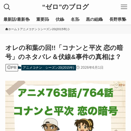
“ゼロ”のブログ
最新話/最新巻
重要回
伏線
名言
黒の組織
長野県警
ホーム
アニメコナン
シーズン20(2015年)
オレの和葉の回!!「コナンと平次 恋の暗
号」のネタバレ＆伏線&事件の真相は？
PR
2026年6月1日
アニメコナン
シーズン20(2015年)