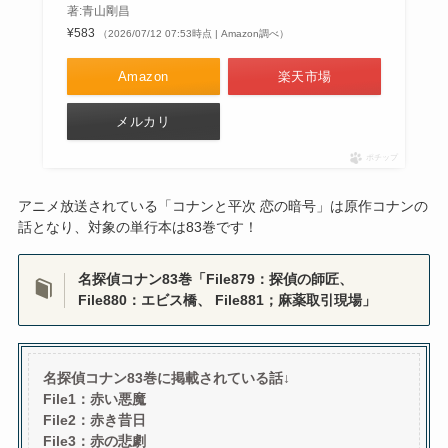
著:青山剛昌
¥583
（2026/07/12 07:53時点 | Amazon調べ）
Amazon
楽天市場
メルカリ
ポチップ
アニメ放送されている「コナンと平次 恋の暗号」は原作コナンの
話となり、対象の単行本は83巻です！
名探偵コナン83巻「File879：探偵の師匠、
File880：エビス橋、 File881；麻薬取引現場」
名探偵コナン83巻に掲載されている話↓
File1：赤い悪魔
File2：赤き昔日
File3：赤の悲劇