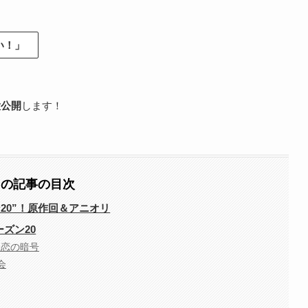
い！」
大公開
します！
この記事の目次
ン20”！原作回＆アニオリ
ズン20
 恋の暗号
会