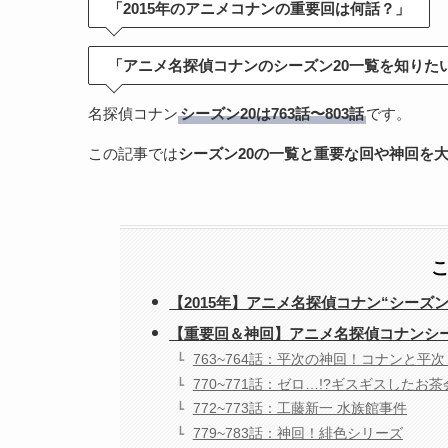
「2015年のアニメコナンの重要回は何話？」
「アニメ名探偵コナンのシーズン20一覧を知りた
名探偵コナン
シーズン20は763話〜803話
です。
この記事では
シーズン20の一覧と重要な回や神回を
【2015年】アニメ名探偵コナン“シーズ
【重要回＆神回】アニメ名探偵コナンシー
763~764話：平次の神回！コナンと平次
770~771話：ゼロ…!?ギスギスしたお茶
772~773話：工藤新一 水族館事件
779~783話：神回！緋色シリーズ