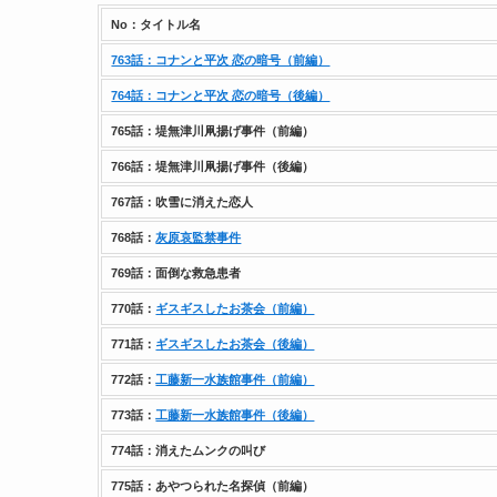
No：タイトル名
763話：コナンと平次 恋の暗号（前編）
764話：コナンと平次 恋の暗号（後編）
765話：堤無津川凧揚げ事件（前編）
766話：堤無津川凧揚げ事件（後編）
767話：吹雪に消えた恋人
768話：
灰原哀監禁事件
769話：面倒な救急患者
770話：
ギスギスしたお茶会（前編）
771話：
ギスギスしたお茶会（後編）
772話：
工藤新一水族館事件（前編）
773話：
工藤新一水族館事件（後編）
774話：消えたムンクの叫び
775話：あやつられた名探偵（前編）