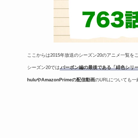
ここからは2015年放送のシーズン20のアニメ一覧を
シーズン20では
バーボン編の最後である「緋色シリ
huluやAmazonPrimeの配信動画
のURLについても