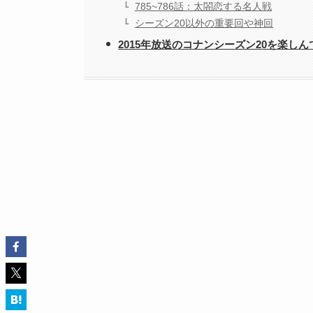
785~786話：太閤恋する名人戦
シーズン20以外の重要回や神回
2015年放送のコナンシーズン20を楽しん