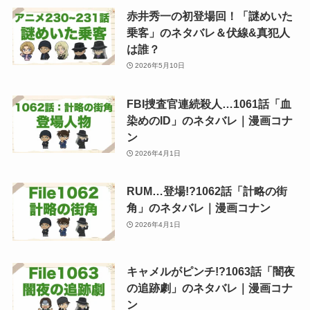
赤井秀一の初登場回！「謎めいた
乗客」のネタバレ＆伏線&真犯人
は誰？
2026年5月10日
FBI捜査官連続殺人…1061話「血
染めのID」のネタバレ｜漫画コナ
ン
2026年4月1日
RUM…登場!?1062話「計略の街
角」のネタバレ｜漫画コナン
2026年4月1日
キャメルがピンチ!?1063話「闇夜
の追跡劇」のネタバレ｜漫画コナ
ン