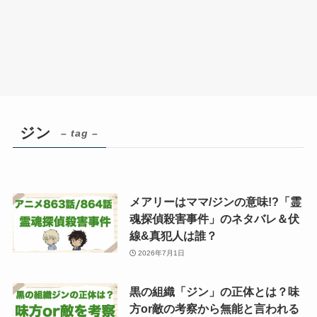
ジン
– tag –
メアリーはママ/ジンの意味!?「霊
魂探偵殺害事件」のネタバレ＆伏
線&真犯人は誰？
2026年7月1日
黒の組織「ジン」の正体とは？味
方or敵の考察から無能と言われる