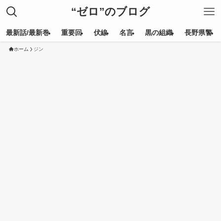
“ゼロ”のブログ
最新話/最新巻
重要回
伏線
名言
黒の組織
長野県警
ホーム
ジン