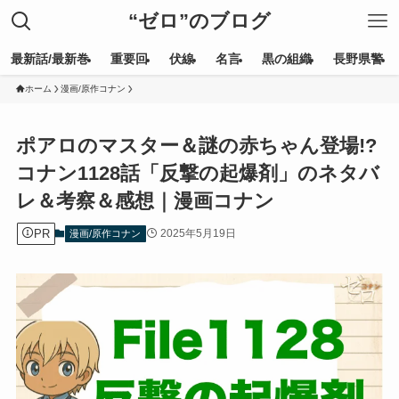
“ゼロ”のブログ
最新話/最新巻
重要回
伏線
名言
黒の組織
長野県警
ホーム
漫画/原作コナン
ポアロのマスター＆謎の赤ちゃん登場!?
コナン1128話「反撃の起爆剤」のネタバ
レ＆考察＆感想｜漫画コナン
PR
2025年5月19日
漫画/原作コナン