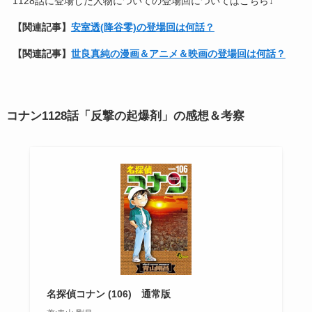
1128話に登場した人物についての登場回についてはこちら↓
【関連記事】
安室透(降谷零)の登場回は何話？
【関連記事】
世良真純の漫画＆アニメ＆映画の登場回は何話？
コナン1128話
「反撃の起爆剤」
の感想＆考察
名探偵コナン (106) 通常版