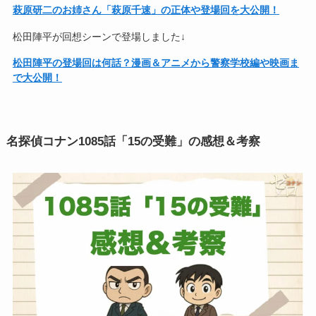
萩原研二のお姉さん「萩原千速」の正体や登場回を大公開！
松田陣平が回想シーンで登場しました↓
松田陣平の登場回は何話？漫画＆アニメから警察学校編や映画ま
で大公開！
名探偵コナン
1085話「15の受難」
の感想＆考察