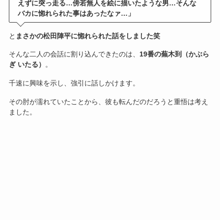
えずに突っ走る…傍若無人を絵に描いたような男…そんな
バカに惚れられた事はあったなァ…」
と
まさかの松田陣平に惚れられた話をしました笑
そんな二人の会話に割り込んできたのは、
19番の蕪木到（かぶら
ぎ いたる）
。
千速に興味を示し、強引に話しかけます。
その肘が濡れていたことから、彼も転んだのだろうと重悟は考え
ました。