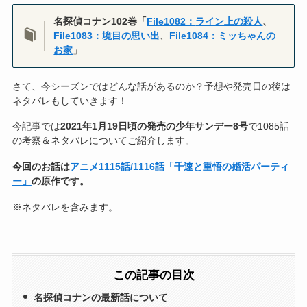
名探偵コナン102巻「
File1082：
ライン上の殺人
、
File1083：
境目の思い出
、
File1084：ミッちゃんの
お家
」
さて、今シーズンではどんな話があるのか？予想や発売日の後は
ネタバレもしていきます！
今記事では
2021年1月19日頃の発売の少年サンデー8号
で1085話
の考察＆ネタバレについてご紹介します。
今回のお話は
アニメ1115話/1116話「千速と重悟の婚活パーティ
ー」
の原作です。
※ネタバレを含みます。
この記事の目次
名探偵コナンの最新話について