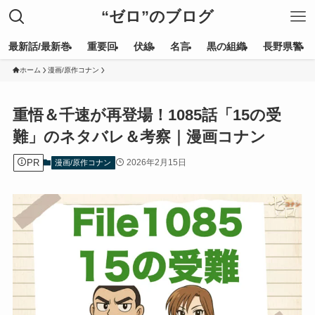
“ゼロ”のブログ
最新話/最新巻
重要回
伏線
名言
黒の組織
長野県警
ホーム
漫画/原作コナン
重悟＆千速が再登場！1085話「15の受
難」のネタバレ＆考察｜漫画コナン
PR
2026年2月15日
漫画/原作コナン