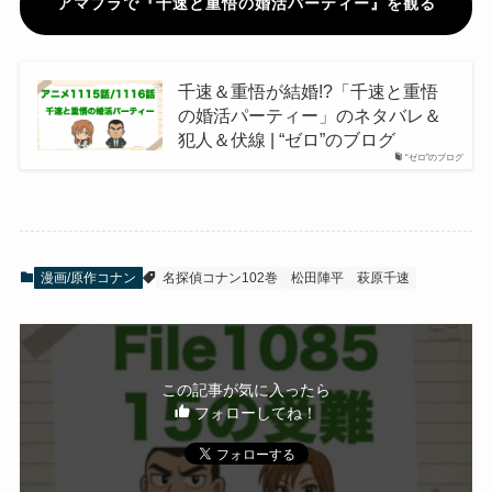
アマプラで『千速と重悟の婚活パーティー』を観る
千速＆重悟が結婚!?「千速と重悟
の婚活パーティー」のネタバレ＆
犯人＆伏線 | “ゼロ”のブログ
“ゼロ”のブログ
漫画/原作コナン
名探偵コナン102巻
松田陣平
萩原千速
この記事が気に入ったら
フォローしてね！