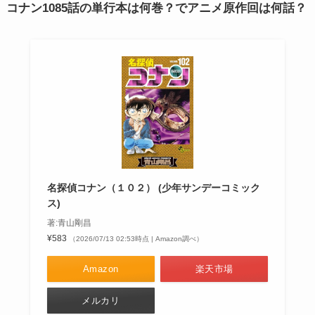
コナン1085話の単行本は何巻？でアニメ原作回は何話？
名探偵コナン（１０２） (少年サンデーコミック
ス)
著:青山剛昌
¥583
（2026/07/13 02:53時点 | Amazon調べ）
Amazon
楽天市場
メルカリ