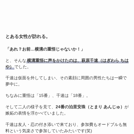
とある女性が訪れる。
「あれ？お前…横溝の重悟じゃないか！」
と、そんな
横溝重悟に声をかけたのは、萩原千速（はぎわら ちは
や）
でした。
千速は仮面を外してしまい、その素顔に周囲の男性たちは一瞬で
夢中に。
ちなみに重悟は「15番」、千速は「18番」。
そして二人の様子を見て、
24番の泊里安珠（とまり あんじゅ）
が
嫉妬の表情を浮かべていました。
千速は友人・忍の付き添いで来ており、参加費もオードブルも無
料という気楽さで参加していたみたいです(笑)