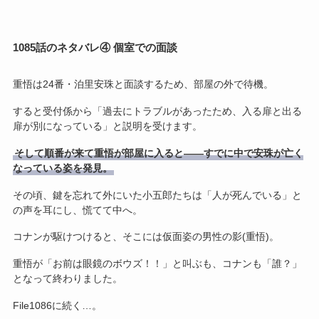
1085話のネタバレ④ 個室での面談
重悟は24番・泊里安珠と面談するため、部屋の外で待機。
すると受付係から「過去にトラブルがあったため、入る扉と出る
扉が別になっている」と説明を受けます。
そして順番が来て重悟が部屋に入ると――すでに中で安珠が亡く
なっている姿を発見。
その頃、鍵を忘れて外にいた小五郎たちは「人が死んでいる」と
の声を耳にし、慌てて中へ。
コナンが駆けつけると、そこには仮面姿の男性の影(重悟)。
重悟が「お前は眼鏡のボウズ！！」と叫ぶも、コナンも「誰？」
となって終わりました。
File1086に続く…。