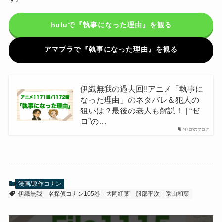
huluで『執事になった理由』を観る
アマプラで『執事になった理由』を観る
伊織無我の過去回!!アニメ「執事に
なった理由」のネタバレ＆犯人の
狙いは？最後の老人も解説！ | “ゼ
ロ”の…
“ゼロ”のブログ
漫画/原作コナン
伊織無我
名探偵コナン105巻
大岡紅葉
服部平次
遠山和葉