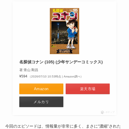
名探偵コナン (105) (少年サンデーコミックス)
著:青山 剛昌
¥594
（2026/07/10 10:53時点 | Amazon調べ）
Amazon
楽天市場
メルカリ
ポチップ
今回のエピソードは、情報量が非常に多く、まさに“濃縮”された