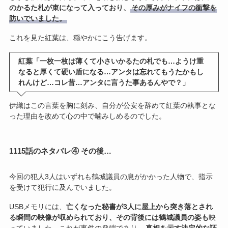
のかるた札が束になって入っており、
その厚みがナイフの衝撃を
防いでいました。
これを見た紅葉は、穏やかにこう告げます。
紅葉「一枚一枚は薄くて小さいかるたの札でも…ようけ重
なると厚くて硬い盾になる…アンタは忘れてもうたかもし
れんけど…コレ昔…アンタに言うた事あるんやで？」
伊織はこの言葉を胸に刻み、自分が公安を辞めて紅葉の執事とな
った理由を改めて心の中で噛みしめるのでした。
1115話のネタバレ④ その後…
今回の犯人3人はいずれも鶴城議員の息がかかった人物で、指示
を受けて犯行に及んでいました。
USBメモリには、
亡くなった秘書が3人に屋上から突き落とされ
る瞬間の映像が収められており、その背後には鶴城議員の姿も
映