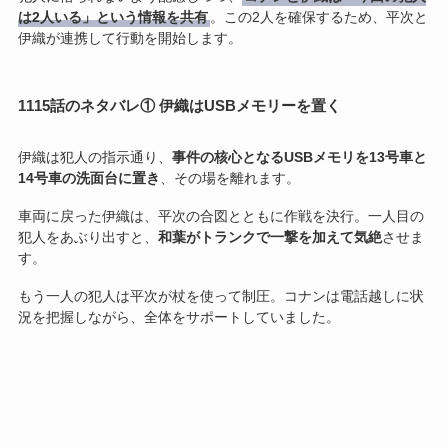
は2人いる」という情報を共有
。この2人を確保するため、平次と
伊織が連携して行動を開始します。
1115話のネタバレ① 伊織はUSBメモリーを置く
伊織は犯人の指示通り、
事件の核心となるUSBメモリを13号車と
14号車の洗面台に置き
、その場を離れます。
車両に戻った伊織は、平次の合図とともに作戦を決行。一人目の
犯人をあぶり出すと、
和葉がトランクで一撃を加えて気絶
させま
す。
もう一人の犯人は平次が杖を使って制圧。コナンは電話越しに状
況を把握しながら、全体をサポートしていました。