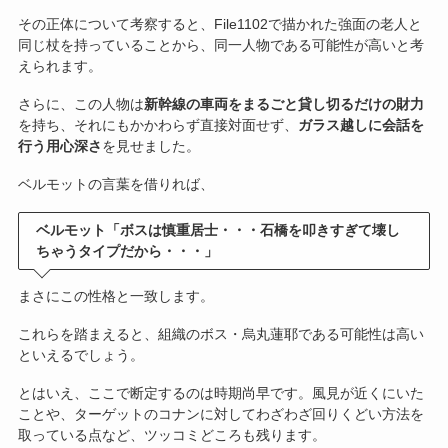
その正体について考察すると、File1102で描かれた強面の老人と
同じ杖を持っていることから、同一人物である可能性が高いと考
えられます。
さらに、この人物は
新幹線の車両をまるごと貸し切るだけの財力
を持ち、それにもかかわらず直接対面せず、
ガラス越しに会話を
行う用心深さ
を見せました。
ベルモットの言葉を借りれば、
ベルモット「ボスは慎重居士・・・石橋を叩きすぎて壊し
ちゃうタイプだから・・・」
まさにこの性格と一致します。
これらを踏まえると、組織のボス・烏丸蓮耶である可能性は高い
といえるでしょう。
とはいえ、ここで断定するのは時期尚早です。風見が近くにいた
ことや、ターゲットのコナンに対してわざわざ回りくどい方法を
取っている点など、ツッコミどころも残ります。