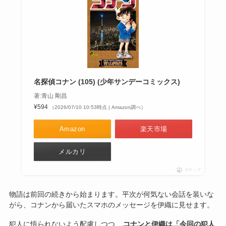
名探偵コナン (105) (少年サンデーコミックス)
著:青山 剛昌
¥594
（2026/07/10 10:53時点 | Amazon調べ）
Amazon
楽天市場
メルカリ
ポチップ
物語は前回の続きから始まります。平次が何気ない会話を装いな
がら、コナンから届いたスマホのメッセージを伊織に見せます。
犯人に悟られないよう配慮しつつ、
コナンと伊織は「今回の犯人