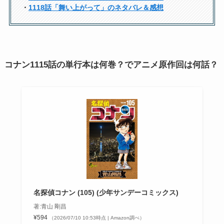
・
1118話「舞い上がって」のネタバレ＆感想
コナン1115話の単行本は何巻？でアニメ原作回は何話？
名探偵コナン (105) (少年サンデーコミックス)
著:青山 剛昌
¥594
（2026/07/10 10:53時点 | Amazon調べ）