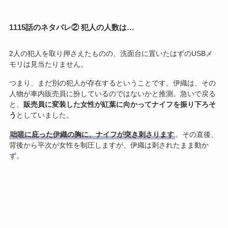
1115話のネタバレ② 犯人の人数は…
2人の犯人を取り押さえたものの、洗面台に置いたはずのUSBメ
モリは見当たりません。
つまり、まだ別の犯人が存在するということです。伊織は、その
人物が車内販売員に扮しているのではないかと推測。急いで戻る
と、
販売員に変装した女性が紅葉に向かってナイフを振り下ろそ
う
としていました。
咄嗟に庇った伊織の胸に、ナイフが突き刺さります
。その直後、
背後から平次が女性を制圧しますが、伊織は刺されたまま動か
ず。