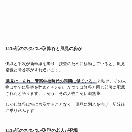
1115話のネタバレ⑤ 降谷と風見の姿が
伊織と平次が新幹線を降り、捜査のために移動していると、風見
裕也と降谷零がすれ違います。
風見は「あれ…警察学校時代の同期に似ている」
と呟き、その人
物はすでに警察を辞めたものの、かつては降谷と同じ部署に配属
されたと語ります。…そう、その人物こそ伊織無我。
しかし降谷は特に言及することなく、風見に別れを告げ、新幹線
に乗り込みます。
1115話のネタバレ⑥ 謎の老人が登場