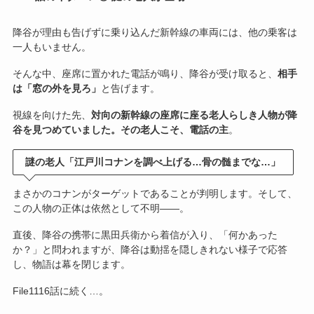
降谷が理由も告げずに乗り込んだ新幹線の車両には、他の乗客は
一人もいません。
そんな中、座席に置かれた電話が鳴り、降谷が受け取ると、
相手
は「窓の外を見ろ」
と告げます。
視線を向けた先、
対向の新幹線の座席に座る老人らしき人物が降
谷を見つめていました。その老人こそ、電話の主
。
謎の老人「江戸川コナンを調べ上げる…骨の髄までな…」
まさかのコナンがターゲットであることが判明します。そして、
この人物の正体は依然として不明――。
直後、降谷の携帯に黒田兵衛から着信が入り、「何かあった
か？」と問われますが、降谷は動揺を隠しきれない様子で応答
し、物語は幕を閉じます。
File1116話に続く…。