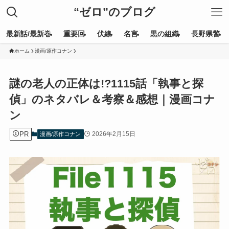
“ゼロ”のブログ
最新話/最新巻
重要回
伏線
名言
黒の組織
長野県警
ホーム
漫画/原作コナン
謎の老人の正体は!?1115話「執事と探
偵」のネタバレ＆考察＆感想｜漫画コナ
ン
PR
2026年2月15日
漫画/原作コナン