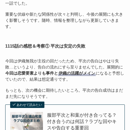
一話でした。
重要な伏線や新たな関係性が次々と判明し、今後の展開にも大き
く影響しそうです。随時、情報を整理しながら更新していきま
す。
1115話の感想＆考察① 平次は安定の失敗
今回は伊織無我が主役の回だったため、平次の告白はやはり失
敗…というより、告白の流れにすら至りませんでした。展開的に
今回は恋愛要素よりも事件と
伊織の活躍がメイン
になると予想し
ていたので、結果は想定通りです。
もっとも、次の機会に期待したいところ。平次の告白成功はまだ
まだ先になりそうです。
あわせて読みたい
服部平次と和葉が付き合ってる？
付き合うのは何話？ラブな回やキ
スや告白する重要回