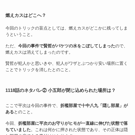
燃えカスはどこへ？
今回のトリックの盲点としては、燃えカスがどこかに残ってしま
うということ。
ただ、
今回の事件で賢哲がバケツの水をこぼしてしまった
ので、
燃えカスは消えてしまったのです。
賢哲が犯人かと思いきや、犯人がワザとぶつかり安い場所に置く
ことでトリックを消したとのこと。
1118話のネタバレ② 小五郎が閉じ込められた場所は？
ここで平次は今回の事件で、
折檻部屋で十中八九「隠し部屋」が
ある
とのこと。
今回、
折檻部屋に平次のお守りがヒモが一直線に伸びた状態で落
ちていました
。これは何かに押された状態であり、その正体は隠