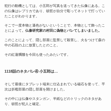
犯行の動機としては、小五郎が写真を送ってきた仏像にある。こ
の仏像はレプリカであり、頓哲が自分で彫ってネットで打ってい
たことがわかります。
そこで一度本物と遜色がないということで、本物として飾ったこ
とによって
、仏像研究家の村田に偽物とバレてしまいました。
このことによって、隠し部屋に監禁して殺害し、火をつけて森の
中の石段の上に放置したとのこと。
その紅蓮髑髏を今回も使ったみたいです。
1118話のネタバレ④ 小五郎は…
そして最後にタブレット端末に仕込まれている磁石を使って、平
次は折檻部屋の隠し部屋を開けました。
その中には仏像やスタンガン、半紙などのトリックのネタがあ
り、頓哲が犯人と確定。