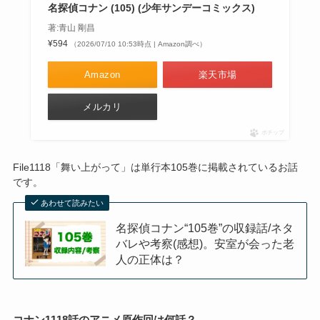
名探偵コナン (105) (少年サンデーコミックス)
著:青山 剛昌
¥594
（2026/07/10 10:53時点 | Amazon調べ）
Amazon
楽天市場
メルカリ
ポチップ
File1118「舞い上がって」は単行本105巻に掲載されているお話
です。
あわせて読みたい
名探偵コナン“105巻”の収録話/ネタ
バレや考察(感想)。安室が会った老
人の正体は？
コナン1118話のアニメ原作回は何話？