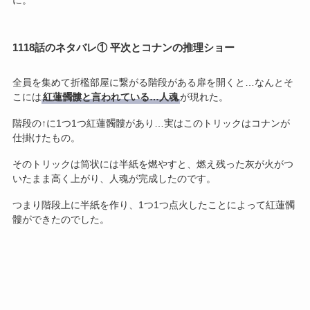
に。
1118話のネタバレ① 平次とコナンの推理ショー
全員を集めて折檻部屋に繋がる階段がある扉を開くと…なんとそ
こには
紅蓮髑髏と言われている…人魂
が現れた。
階段の↑に1つ1つ紅蓮髑髏があり…実はこのトリックはコナンが
仕掛けたもの。
そのトリックは筒状には半紙を燃やすと、燃え残った灰が火がつ
いたまま高く上がり、人魂が完成したのです。
つまり階段上に半紙を作り、1つ1つ点火したことによって紅蓮髑
髏ができたのでした。