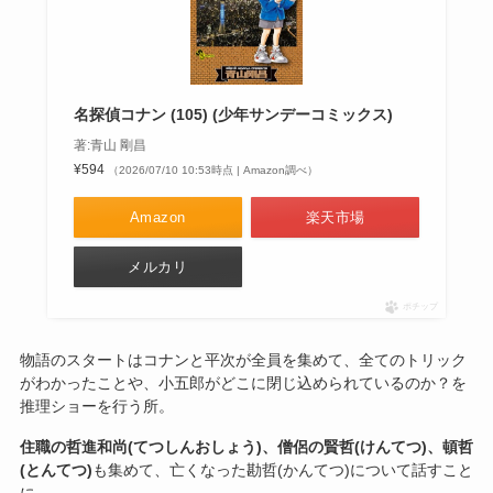
名探偵コナン (105) (少年サンデーコミックス)
著:青山 剛昌
¥594
（2026/07/10 10:53時点 | Amazon調べ）
Amazon
楽天市場
メルカリ
ポチップ
物語のスタートはコナンと平次が全員を集めて、全てのトリック
がわかったことや、小五郎がどこに閉じ込められているのか？を
推理ショーを行う所。
住職の哲進和尚(てつしんおしょう)、僧侶の賢哲(けんてつ)、頓哲
(とんてつ)
も集めて、亡くなった勘哲(かんてつ)について話すこと