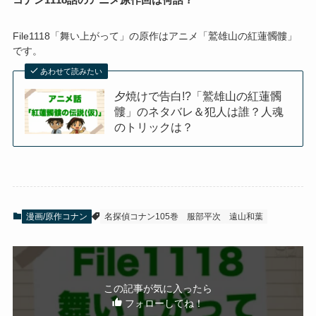
File1118「舞い上がって」の原作はアニメ「鷲雄山の紅蓮髑髏」
です。
あわせて読みたい
夕焼けで告白!?「鷲雄山の紅蓮髑
髏」のネタバレ＆犯人は誰？人魂
のトリックは？
漫画/原作コナン
名探偵コナン105巻
服部平次
遠山和葉
この記事が気に入ったら
フォローしてね！