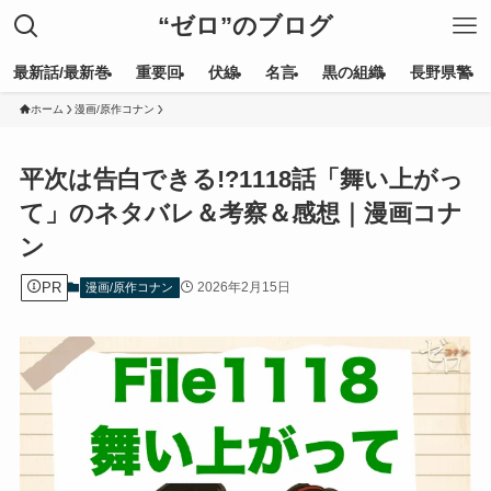
“ゼロ”のブログ
最新話/最新巻
重要回
伏線
名言
黒の組織
長野県警
ホーム
漫画/原作コナン
平次は告白できる!?1118話「舞い上がっ
て」のネタバレ＆考察＆感想｜漫画コナ
ン
PR
2026年2月15日
漫画/原作コナン